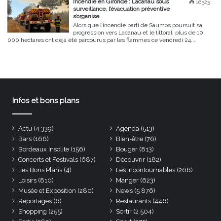
Incendie en Gironde : Lacanau sous
16523
surveillance, l’évacuation préventive
s’organise
Alors que l’incendie parti de Saumos poursuit sa
progression vers Lacanau et le littoral, plus de 10
000 hectares ont déjà été parcourus par les flammes ce vendredi 24...
Infos et bons plans
Actu
(4 339)
Agenda
(513)
Bars
(166)
Bien-être
(76)
Bordeaux Insolite
(156)
Bouger
(813)
Concerts et Festivals
(687)
Découvrir
(182)
Les Bons Plans
(4)
Les incontournables
(266)
Loisirs
(810)
Manger
(623)
Musée et Exposition
(280)
News
(5 876)
Reportages
(6)
Restaurants
(446)
Shopping
(255)
Sortir
(2 504)