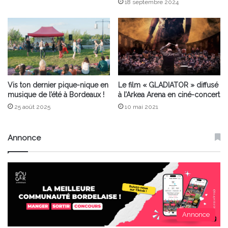
18 septembre 2024
Vis ton dernier pique-nique en
Le film « GLADIATOR » diffusé
musique de l’été à Bordeaux !
à l’Arkea Arena en ciné-concert
25 août 2025
10 mai 2021
Annonce
Annonce