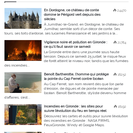
En Dordogne, ce château de conte
24470
domine le Périgord vert depuis des
siècles
À Jumilhac-le-Grand, en Dordogne, le château de
Jumilhac semble sorti d’un décor de conte. Ses
tours, ses toits d’ardoise, ses lucarnes Renaissance et ses jardins à la...
Vigilance noire et pollution en Gironde :
21784
ce qu’il faut savoir ce samedi
La Gironde entre dans une journée sous haute
tension. Depuis ce samedi 25 juillet, le risque feux
de forêt atteint le niveau noir, tandis que les fumées
des incendies...
Benoît Bartherotte, l’homme qui protège
18252
la pointe du Cap Ferret contre l’océan
Au Cap Ferret, son nom revient dès que l’on parle
d’érosion, de digues et de pointe menacée par
l’océan. Benoît Bartherotte, styliste devenu homme
d’affaires, s’est...
Incendies en Gironde : les sites pour
18192
suivre l’évolution du feu en temps réel
Découvrez les cartes et outils pour suivre l’évolution
des incendies en Gironde : NASA FIRMS,
FeuxGironde, Windy et Google Maps.