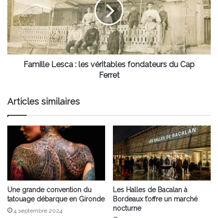
les
véritables
fondateurs
du
Cap
Ferret
Famille Lesca : les véritables fondateurs du Cap
Ferret
Articles similaires
Une grande convention du
Les Halles de Bacalan à
tatouage débarque en Gironde
Bordeaux t’offre un marché
nocturne
4 septembre 2024