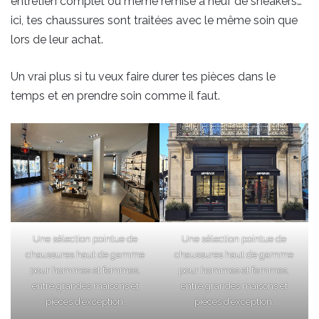
entretien complet ou même remise à neuf de sneakers…
ici, tes chaussures sont traitées avec le même soin que
lors de leur achat.
Un vrai plus si tu veux faire durer tes pièces dans le
temps et en prendre soin comme il faut.
Une sélection pointue de
Une sélection pointue de
chaussures haut de gamme
chaussures haut de gamme
pour hommes et femmes,
pour hommes et femmes,
entre grandes maisons et
entre grandes maisons et
pièces d’exception.
pièces d’exception.