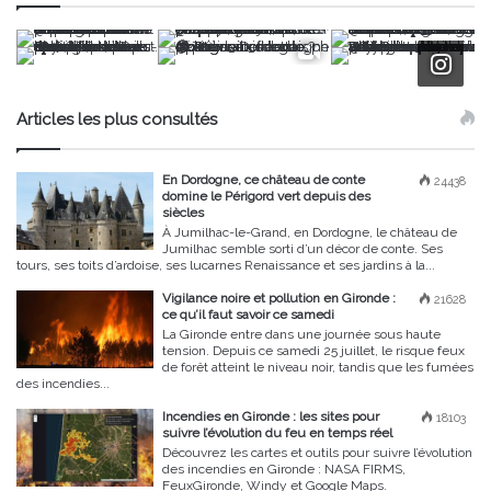
Articles les plus consultés
En Dordogne, ce château de conte
24438
domine le Périgord vert depuis des
siècles
À Jumilhac-le-Grand, en Dordogne, le château de
Jumilhac semble sorti d’un décor de conte. Ses
tours, ses toits d’ardoise, ses lucarnes Renaissance et ses jardins à la...
Vigilance noire et pollution en Gironde :
21628
ce qu’il faut savoir ce samedi
La Gironde entre dans une journée sous haute
tension. Depuis ce samedi 25 juillet, le risque feux
de forêt atteint le niveau noir, tandis que les fumées
des incendies...
Incendies en Gironde : les sites pour
18103
suivre l’évolution du feu en temps réel
Découvrez les cartes et outils pour suivre l’évolution
des incendies en Gironde : NASA FIRMS,
FeuxGironde, Windy et Google Maps.