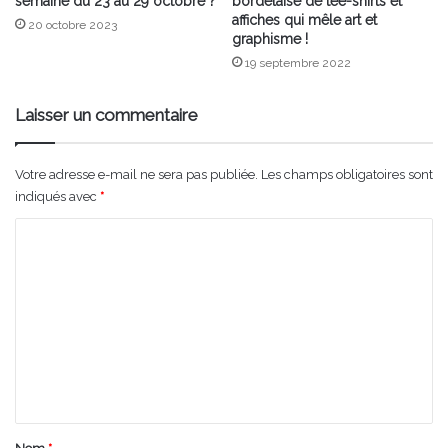
semaine du 23 au 29 octobre ?
bordelaise de tee-shirts et
affiches qui mêle art et
20 octobre 2023
graphisme !
19 septembre 2022
Laisser un commentaire
Votre adresse e-mail ne sera pas publiée.
Les champs obligatoires sont
indiqués avec
*
C
o
m
m
e
n
t
a