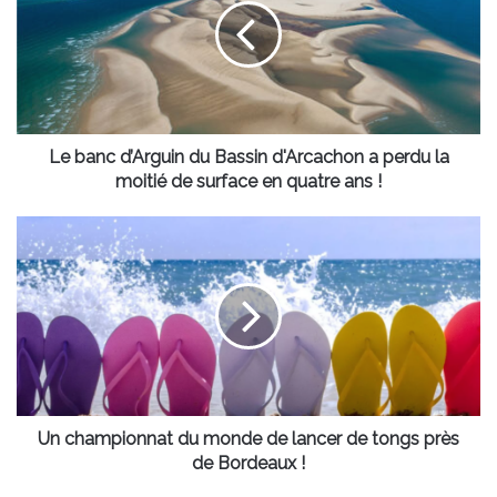
du
Bassin
d'Arcachon
a
perdu
la
moitié
Le banc d’Arguin du Bassin d'Arcachon a perdu la
de
moitié de surface en quatre ans !
surface
en
Un
quatre
championnat
ans
du
!
monde
de
lancer
de
tongs
près
de
Un championnat du monde de lancer de tongs près
Bordeaux
de Bordeaux !
!