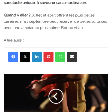
spectacle unique, à savourer sans modération.
Quand y aller ?
Juillet et août offrent les plus belles
lumières, mais septembre peut réserver de belles surprises
avec une ambiance plus calme. Bonne visite !
A lire aussi :
Linkedin
Pinterest
WhatsApp
Partager par email
Découvrez
le
tango
argentin
en
initiation
gratuite