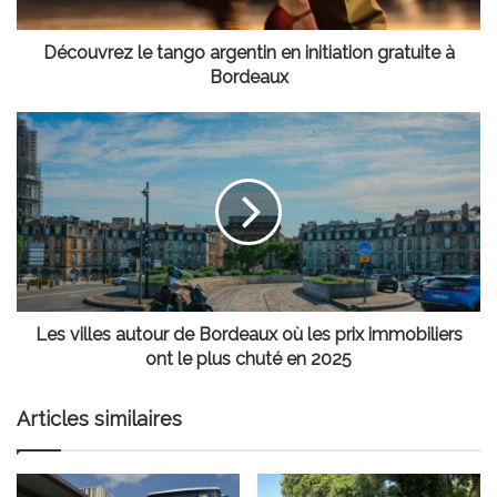
à
Bordeaux
Découvrez le tango argentin en initiation gratuite à
Bordeaux
Les
villes
autour
de
Bordeaux
où
les
prix
immobiliers
ont
Les villes autour de Bordeaux où les prix immobiliers
le
ont le plus chuté en 2025
plus
chuté
Articles similaires
en
2025