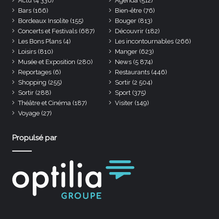
Actu
(4 336)
Agenda
(512)
Bars
(166)
Bien-être
(76)
Bordeaux Insolite
(155)
Bouger
(813)
Concerts et Festivals
(687)
Découvrir
(182)
Les Bons Plans
(4)
Les incontournables
(266)
Loisirs
(810)
Manger
(623)
Musée et Exposition
(280)
News
(5 874)
Reportages
(6)
Restaurants
(446)
Shopping
(255)
Sortir
(2 504)
Sortir
(288)
Sport
(375)
Théâtre et Cinéma
(187)
Visiter
(149)
Voyage
(27)
Propulsé par