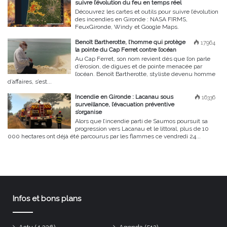
suivre l’évolution du feu en temps réel
Découvrez les cartes et outils pour suivre l’évolution
des incendies en Gironde : NASA FIRMS,
FeuxGironde, Windy et Google Maps.
Benoît Bartherotte, l’homme qui protège
17964
la pointe du Cap Ferret contre l’océan
Au Cap Ferret, son nom revient dès que l’on parle
d’érosion, de digues et de pointe menacée par
l’océan. Benoît Bartherotte, styliste devenu homme
d’affaires, s’est...
Incendie en Gironde : Lacanau sous
16336
surveillance, l’évacuation préventive
s’organise
Alors que l’incendie parti de Saumos poursuit sa
progression vers Lacanau et le littoral, plus de 10
000 hectares ont déjà été parcourus par les flammes ce vendredi 24...
Infos et bons plans