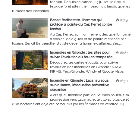
tension. Depuis ce samedi 25 juillet, le risque
feux de forêt atteint le niveau noir, tandis que les
fumées des incendies...
Benoît Bartherotte, l’homme qui
18233
protège la pointe du Cap Ferret contre
l’océan
Au Cap Ferret, son nom revient dès que l’on parle
d’érosion, de digues et de pointe menacée par
l’océan. Benoît Bartherotte, styliste devenu homme d’affaires, s’est...
Incendies en Gironde : les sites pour
18187
suivre l’évolution du feu en temps réel
Découvrez les cartes et outils pour suivre
l’évolution des incendies en Gironde : NASA
FIRMS, FeuxGironde, Windy et Google Maps.
Incendie en Gironde : Lacanau sous
16511
surveillance, l’évacuation préventive
s’organise
Alors que l’incendie parti de Saumos poursuit sa
progression vers Lacanau et le littoral, plus de 10
000 hectares ont déjà été parcourus par les flammes ce vendredi 24...