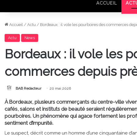
ACCUEIL
ACT
Accueil
/
Actu
/
Bordeaux : il vole les pourboires des commerces dep
Actu
News
Bordeaux : il vole les 
commerces depuis prè
BAB Redacteur
20 mai 2026
À Bordeaux, plusieurs commerçants du centre-ville viven
cafés, salons et instituts de beauté seraient régulièreme
pourboires. Un phénomène qui agace fortement les profes
sentiment d’impunité.
Le suspect, décrit comme un homme d’une cinquantaine d’ann