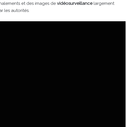
gnalements et des images de
vidéosurveillance
largement
r les autorités.