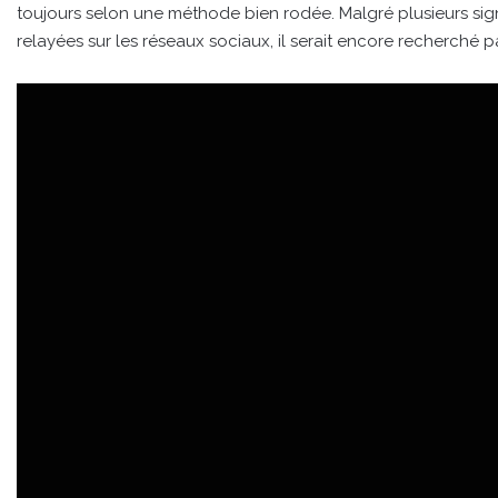
toujours selon une méthode bien rodée. Malgré plusieurs si
relayées sur les réseaux sociaux, il serait encore recherché pa