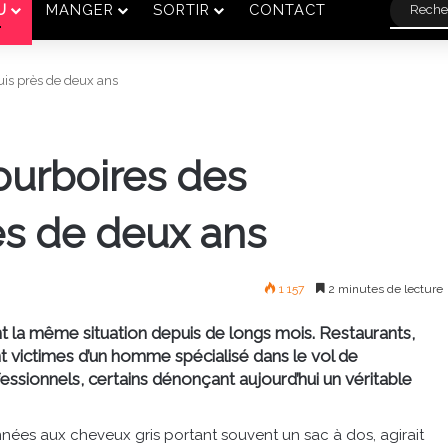
U
MANGER
SORTIR
CONTACT
uis près de deux ans
pourboires des
s de deux ans
1 157
2 minutes de lecture
t la même situation depuis de longs mois. Restaurants,
nt victimes d’un homme spécialisé dans le vol de
sionnels, certains dénonçant aujourd’hui un véritable
ées aux cheveux gris portant souvent un sac à dos, agirait