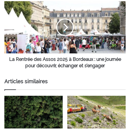
l'eau
La
à
Rentrée
la
des
bouche
Assos
2025
à
Bordeaux
:
une
journée
La Rentrée des Assos 2025 à Bordeaux : une journée
pour
pour découvrir, échanger et s’engager
découvrir,
échanger
Articles similaires
et
s’engager