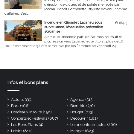
d’érosion, de digues et de pointe menacée par
l’océan. Benoît Bartherotte, styliste devenu homme
d’affaires, s’est...
Incendie en Gironde : Lacanau sous
16423
surveillance, l’évacuation préventive
s’organise
Alors que l’incendie parti de Saumos poursuit sa
progression vers Lacanau et le littoral, plus de 10
000 hectares ont déjà été parcourus par les flammes ce vendredi 24...
Infos et bons plans
Actu
(4 339)
Agenda
(513)
Bars
(166)
Bien-être
(76)
Bordeaux Insolite
(156)
Bouger
(813)
Concerts et Festivals
(687)
Découvrir
(182)
Les Bons Plans
(4)
Les incontournables
(266)
Loisirs
(810)
Manger
(623)