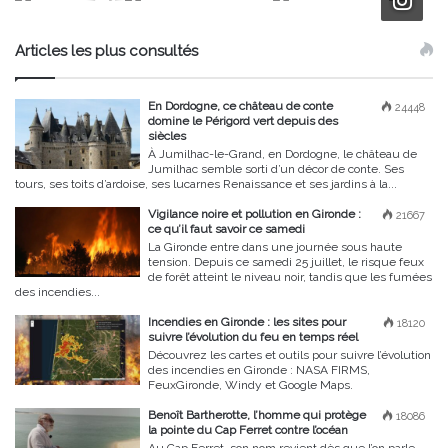
Articles les plus consultés
En Dordogne, ce château de conte
24448
domine le Périgord vert depuis des
siècles
À Jumilhac-le-Grand, en Dordogne, le château de
Jumilhac semble sorti d’un décor de conte. Ses
tours, ses toits d’ardoise, ses lucarnes Renaissance et ses jardins à la...
Vigilance noire et pollution en Gironde :
21667
ce qu’il faut savoir ce samedi
La Gironde entre dans une journée sous haute
tension. Depuis ce samedi 25 juillet, le risque feux
de forêt atteint le niveau noir, tandis que les fumées
des incendies...
Incendies en Gironde : les sites pour
18120
suivre l’évolution du feu en temps réel
Découvrez les cartes et outils pour suivre l’évolution
des incendies en Gironde : NASA FIRMS,
FeuxGironde, Windy et Google Maps.
Benoît Bartherotte, l’homme qui protège
18086
la pointe du Cap Ferret contre l’océan
Au Cap Ferret, son nom revient dès que l’on parle