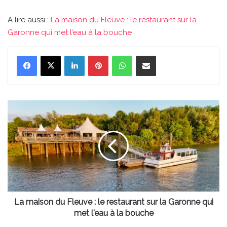
A lire aussi :
La maison du Fleuve : le restaurant sur la
Garonne qui met l’eau à la bouche
Linkedin
Pinterest
WhatsApp
Partager par email
La
maison
du
Fleuve
:
le
restaurant
sur
la
Garonne
La maison du Fleuve : le restaurant sur la Garonne qui
qui
met l'eau à la bouche
met