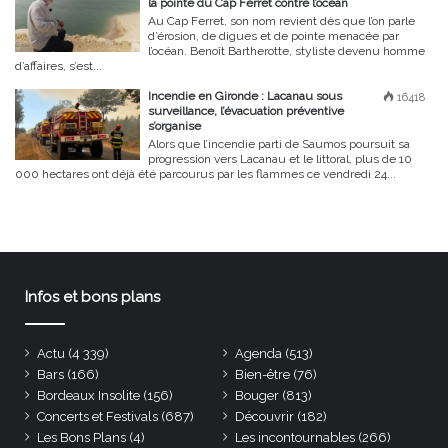
la pointe du Cap Ferret contre l’océan
Au Cap Ferret, son nom revient dès que l’on parle
d’érosion, de digues et de pointe menacée par
l’océan. Benoît Bartherotte, styliste devenu homme
d’affaires, s’est...
Incendie en Gironde : Lacanau sous
16418
surveillance, l’évacuation préventive
s’organise
Alors que l’incendie parti de Saumos poursuit sa
progression vers Lacanau et le littoral, plus de 10
000 hectares ont déjà été parcourus par les flammes ce vendredi 24...
Infos et bons plans
Actu
(4 339)
Agenda
(513)
Bars
(166)
Bien-être
(76)
Bordeaux Insolite
(156)
Bouger
(813)
Concerts et Festivals
(687)
Découvrir
(182)
Les Bons Plans
(4)
Les incontournables
(266)