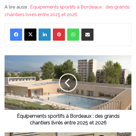
A lire aussi :
Équipements sportifs à Bordeaux : des grands
chantiers livrés entre 2025 et 2026
Linkedin
Pinterest
WhatsApp
Partager par email
Équipements
sportifs
à
Bordeaux
:
des
grands
chantiers
livrés
entre
Équipements sportifs à Bordeaux : des grands
2025
chantiers livrés entre 2025 et 2026
et
2026
Braderie