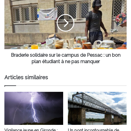
solidaire
sur
le
campus
de
Pessac
:
un
bon
Braderie solidaire sur le campus de Pessac : un bon
plan
plan étudiant à ne pas manquer
étudiant
à
Articles similaires
ne
pas
manquer
Vigilance jaune en Gironde :
Un pont incontournable de