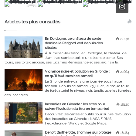
Articles les plus consultés
En Dordogne, ce château de conte
24446
domine le Périgord vert depuis des
siècles
À Jumilhac-le-Grand, en Dordogne, le château de
Jumilhac semble sorti d’un décor de conte. Ses
tours, ses toits d’ardoise, ses lucarnes Renaissance et ses jardins à la...
Vigilance noire et pollution en Gironde :
21664
ce qu’il faut savoir ce samedi
La Gironde entre dans une journée sous haute
tension. Depuis ce samedi 25 juillet, le risque feux
de forêt atteint le niveau noir, tandis que les fumées
des incendies...
Incendies en Gironde : les sites pour
18120
suivre l’évolution du feu en temps réel
Découvrez les cartes et outils pour suivre l’évolution
des incendies en Gironde : NASA FIRMS,
FeuxGironde, Windy et Google Maps.
Benoît Bartherotte, l’homme qui protège
18084