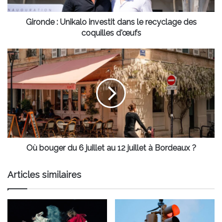
des
coquilles
d'œufs
Gironde : Unikalo investit dans le recyclage des
coquilles d'œufs
Où
bouger
du
6
juillet
au
12
juillet
à
Bordeaux
Où bouger du 6 juillet au 12 juillet à Bordeaux ?
?
Articles similaires