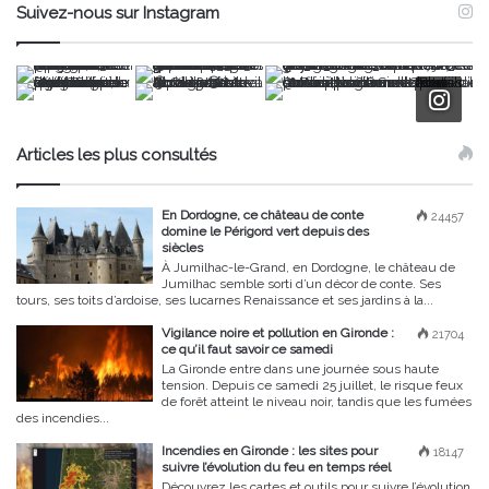
Suivez-nous sur Instagram
Articles les plus consultés
En Dordogne, ce château de conte
24457
domine le Périgord vert depuis des
siècles
À Jumilhac-le-Grand, en Dordogne, le château de
Jumilhac semble sorti d’un décor de conte. Ses
tours, ses toits d’ardoise, ses lucarnes Renaissance et ses jardins à la...
Vigilance noire et pollution en Gironde :
21704
ce qu’il faut savoir ce samedi
La Gironde entre dans une journée sous haute
tension. Depuis ce samedi 25 juillet, le risque feux
de forêt atteint le niveau noir, tandis que les fumées
des incendies...
Incendies en Gironde : les sites pour
18147
suivre l’évolution du feu en temps réel
Découvrez les cartes et outils pour suivre l’évolution