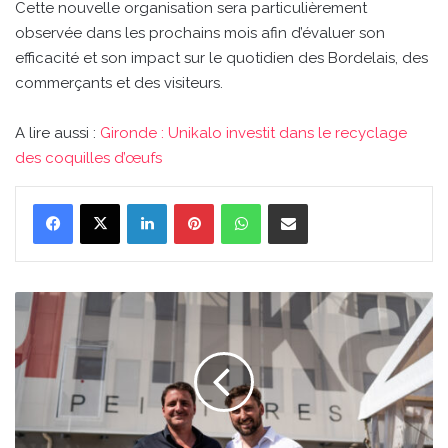
Cette nouvelle organisation sera particulièrement
observée dans les prochains mois afin d’évaluer son
efficacité et son impact sur le quotidien des Bordelais, des
commerçants et des visiteurs.
A lire aussi :
Gironde : Unikalo investit dans le recyclage
des coquilles d’œufs
Linkedin
Pinterest
WhatsApp
Partager par email
Gironde
:
Unikalo
investit
dans
le
recyclage