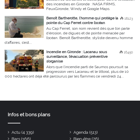
des incendies en Gironde : NASA FIRMS,
FeuxGironde, Windy et Google Maps.
Benoît Bartherotte, l’homme qui protège la
18123
pointe du Cap Ferret contre l’océan
Au Cap Ferret, son nom revient dès que l’on parle
d’érosion, de digues et de pointe menacée par
l’océan. Benoît Bartherotte, styliste devenu homme
d’affaires, s’est...
Incendie en Gironde : Lacanau sous
16450
surveillance, l’évacuation préventive
s’organise
Alors que l’incendie parti de Saumos poursuit sa
progression vers Lacanau et le littoral, plus de 10
000 hectares ont déjà été parcourus par les flammes ce vendredi 24...
Infos et bons plans
Actu
(4 339)
Agenda
(513)
Bars
(166)
Bien-être
(76)