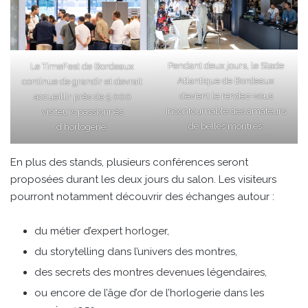
Pendant deux jours, le Stade
Le TimeFest de Bordeaux
Atlantique de Bordeaux
continue de grandir et devrait
devient le rendez-vous
accueillir près de 5 000
incontournable des amateurs
visiteurs passionnés
de belles montres.
d’horlogerie.
En plus des stands, plusieurs conférences seront
proposées durant les deux jours du salon. Les visiteurs
pourront notamment découvrir des échanges autour :
du métier d’expert horloger,
du storytelling dans l’univers des montres,
des secrets des montres devenues légendaires,
ou encore de l’âge d’or de l’horlogerie dans les