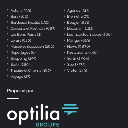
Actu
(4 339)
Agenda
(513)
Bars
(166)
Bien-être
(76)
Bordeaux Insolite
(156)
Bouger
(813)
Concerts et Festivals
(687)
Découvrir
(182)
Les Bons Plans
(4)
Les incontournables
(266)
Loisirs
(810)
Manger
(623)
Musée et Exposition
(280)
News
(5 876)
Reportages
(6)
Restaurants
(446)
Shopping
(255)
Sortir
(2 504)
Sortir
(289)
Sport
(375)
Théâtre et Cinéma
(187)
Visiter
(149)
Voyage
(27)
Propulsé par