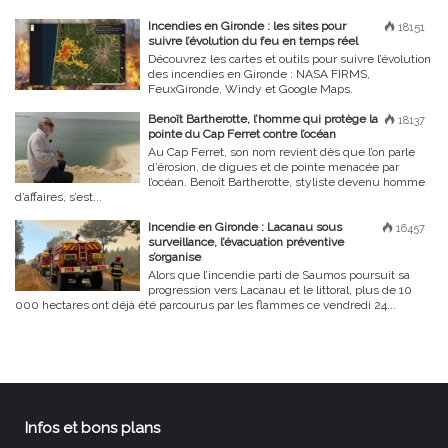
Incendies en Gironde : les sites pour
18151
suivre l’évolution du feu en temps réel
Découvrez les cartes et outils pour suivre l’évolution
des incendies en Gironde : NASA FIRMS,
FeuxGironde, Windy et Google Maps.
Benoît Bartherotte, l’homme qui protège la
18137
pointe du Cap Ferret contre l’océan
Au Cap Ferret, son nom revient dès que l’on parle
d’érosion, de digues et de pointe menacée par
l’océan. Benoît Bartherotte, styliste devenu homme
d’affaires, s’est...
Incendie en Gironde : Lacanau sous
16457
surveillance, l’évacuation préventive
s’organise
Alors que l’incendie parti de Saumos poursuit sa
progression vers Lacanau et le littoral, plus de 10
000 hectares ont déjà été parcourus par les flammes ce vendredi 24...
Infos et bons plans