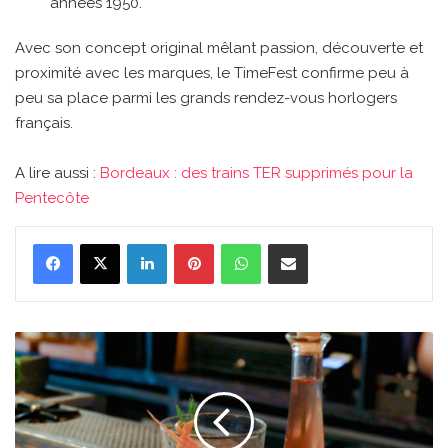
années 1950.
Avec son concept original mêlant passion, découverte et
proximité avec les marques, le TimeFest confirme peu à
peu sa place parmi les grands rendez-vous horlogers
français.
A lire aussi :
Bordeaux : des trains TER supprimés pour la
Pentecôte
Linkedin
Pinterest
WhatsApp
Partager par email
Bordeaux
:
deux
bars
de
la