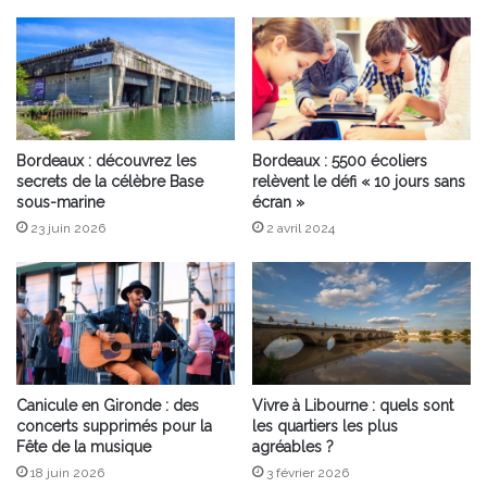
du
cancer
Bordeaux : découvrez les
Bordeaux : 5500 écoliers
secrets de la célèbre Base
relèvent le défi « 10 jours sans
sous-marine
écran »
23 juin 2026
2 avril 2024
Canicule en Gironde : des
Vivre à Libourne : quels sont
concerts supprimés pour la
les quartiers les plus
Fête de la musique
agréables ?
18 juin 2026
3 février 2026