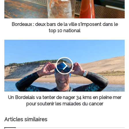
ville
s'imposent
dans
le
Bordeaux : deux bars de la ville s'imposent dans le
top
top 10 national
10
national
Un
Bordelais
va
tenter
de
nager
34
kms
en
pleine
Un Bordelais va tenter de nager 34 kms en pleine mer
mer
pour soutenir les malades du cancer
pour
soutenir
Articles similaires
les
malades