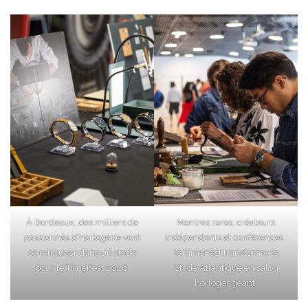
À Bordeaux, des milliers de
Montres rares, créateurs
passionnés d’horlogerie vont
indépendants et conférences :
se retrouver dans un stade
le TimeFest transforme le
pour le TimeFest 2026.
Stade Atlantique en salon
horloger géant.