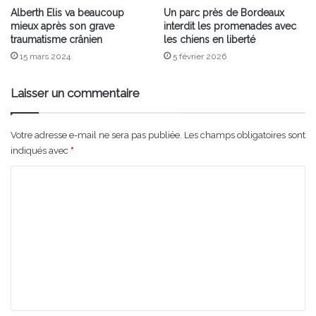
Alberth Elis va beaucoup
Un parc près de Bordeaux
mieux après son grave
interdit les promenades avec
traumatisme crânien
les chiens en liberté
15 mars 2024
5 février 2026
Laisser un commentaire
Votre adresse e-mail ne sera pas publiée.
Les champs obligatoires sont
indiqués avec
*
C
o
m
m
e
n
t