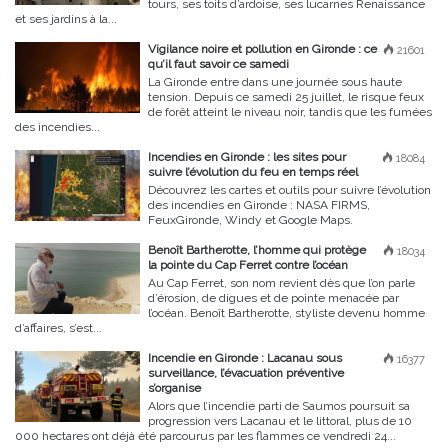
tours, ses toits d’ardoise, ses lucarnes Renaissance
et ses jardins à la...
Vigilance noire et pollution en Gironde : ce
21601
qu’il faut savoir ce samedi
La Gironde entre dans une journée sous haute
tension. Depuis ce samedi 25 juillet, le risque feux
de forêt atteint le niveau noir, tandis que les fumées
des incendies...
Incendies en Gironde : les sites pour
18084
suivre l’évolution du feu en temps réel
Découvrez les cartes et outils pour suivre l’évolution
des incendies en Gironde : NASA FIRMS,
FeuxGironde, Windy et Google Maps.
Benoît Bartherotte, l’homme qui protège
18034
la pointe du Cap Ferret contre l’océan
Au Cap Ferret, son nom revient dès que l’on parle
d’érosion, de digues et de pointe menacée par
l’océan. Benoît Bartherotte, styliste devenu homme
d’affaires, s’est...
Incendie en Gironde : Lacanau sous
16377
surveillance, l’évacuation préventive
s’organise
Alors que l’incendie parti de Saumos poursuit sa
progression vers Lacanau et le littoral, plus de 10
000 hectares ont déjà été parcourus par les flammes ce vendredi 24...