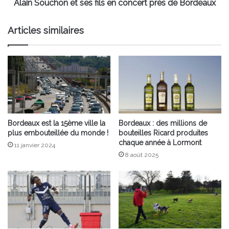
Bordeaux
Alain Souchon et ses fils en concert près de Bordeaux
Articles similaires
Bordeaux est la 15ème ville la
Bordeaux : des millions de
plus embouteillée du monde !
bouteilles Ricard produites
chaque année à Lormont
11 janvier 2024
8 août 2025