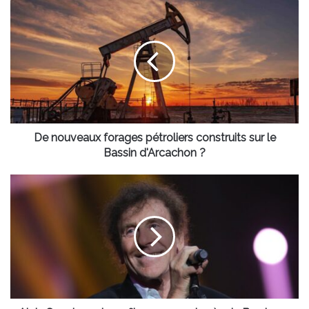
De
nouveaux
forages
pétroliers
construits
sur
le
Bassin
d'Arcachon
?
De nouveaux forages pétroliers construits sur le
Bassin d'Arcachon ?
Alain
Souchon
et
ses
fils
en
concert
près
de