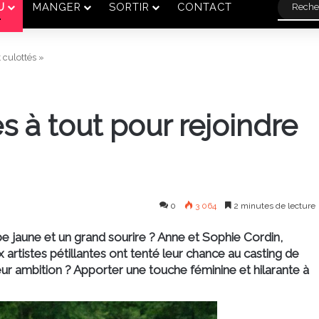
U
MANGER
SORTIR
CONTACT
 culottés »
s à tout pour rejoindre
0
3 064
2 minutes de lecture
robe jaune et un grand sourire ? Anne et Sophie Cordin,
 artistes pétillantes ont tenté leur chance au casting de
Leur ambition ? Apporter une touche féminine et hilarante à