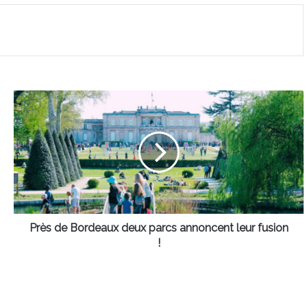
Près
de
Bordeaux
deux
parcs
annoncent
leur
fusion
!
Près de Bordeaux deux parcs annoncent leur fusion
!