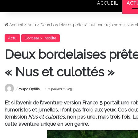
ACCUEIL
ACT
Accueil
/
Actu
/
Deux bordelaises prêtes à tout pour rejoindre « Nus et
Actu
Bordeaux Insolite
Deux bordelaises prête
« Nus et culottés »
Groupe Optilia
8 janvier 2025
Et si l’avenir de l’aventure version France 5 portait une 
humoristes et jumelles, n’ont pas froid aux yeux. Ces deux
l’émission
Nus et culottés
, non pas une, mais trois fois. 
cette aventure unique en son genre.