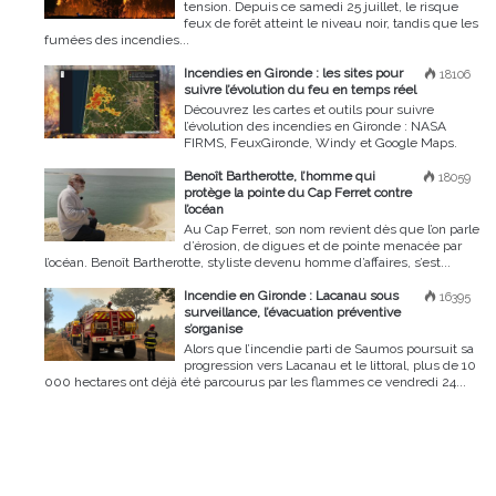
tension. Depuis ce samedi 25 juillet, le risque
feux de forêt atteint le niveau noir, tandis que les
fumées des incendies...
Incendies en Gironde : les sites pour
18106
suivre l’évolution du feu en temps réel
Découvrez les cartes et outils pour suivre
l’évolution des incendies en Gironde : NASA
FIRMS, FeuxGironde, Windy et Google Maps.
Benoît Bartherotte, l’homme qui
18059
protège la pointe du Cap Ferret contre
l’océan
Au Cap Ferret, son nom revient dès que l’on parle
d’érosion, de digues et de pointe menacée par
l’océan. Benoît Bartherotte, styliste devenu homme d’affaires, s’est...
Incendie en Gironde : Lacanau sous
16395
surveillance, l’évacuation préventive
s’organise
Alors que l’incendie parti de Saumos poursuit sa
progression vers Lacanau et le littoral, plus de 10
000 hectares ont déjà été parcourus par les flammes ce vendredi 24...