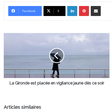
Linkedin
Pinterest
Partager par email
Facebook
X
La
Gironde
est
placée
en
vigilance
jaune
dès
ce
soir
La Gironde est placée en vigilance jaune dès ce soir
Articles similaires