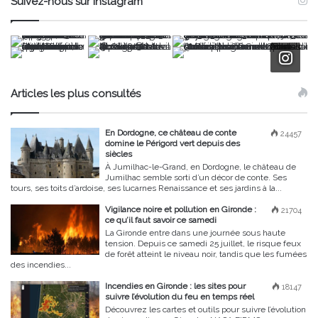
Suivez-nous sur Instagram
Articles les plus consultés
En Dordogne, ce château de conte
24457
domine le Périgord vert depuis des
siècles
À Jumilhac-le-Grand, en Dordogne, le château de
Jumilhac semble sorti d’un décor de conte. Ses
tours, ses toits d’ardoise, ses lucarnes Renaissance et ses jardins à la...
Vigilance noire et pollution en Gironde :
21704
ce qu’il faut savoir ce samedi
La Gironde entre dans une journée sous haute
tension. Depuis ce samedi 25 juillet, le risque feux
de forêt atteint le niveau noir, tandis que les fumées
des incendies...
Incendies en Gironde : les sites pour
18147
suivre l’évolution du feu en temps réel
Découvrez les cartes et outils pour suivre l’évolution