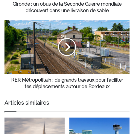
découvert
Gironde : un obus de la Seconde Guerre mondiale
dans
découvert dans une livraison de sable
une
livraison
RER
de
Métropolitain
sable
:
de
grands
travaux
pour
faciliter
tes
déplacements
RER Métropolitain : de grands travaux pour faciliter
autour
tes déplacements autour de Bordeaux
de
Bordeaux
Articles similaires