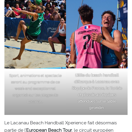
L’élite du beach handball
Sport, animations et spectacle
débarque à Lacanau avec
seront au programme de ce
l’équipe de France, la Tunisie
week-end exceptionnel
et plus de 40 équipes
organisé sur les plages de
attendues sur le sable
Lacanau.
girondin.
Le Lacanau Beach Handball Xperience fait désormais
partie de l’
European Beach Tour
, le circuit européen