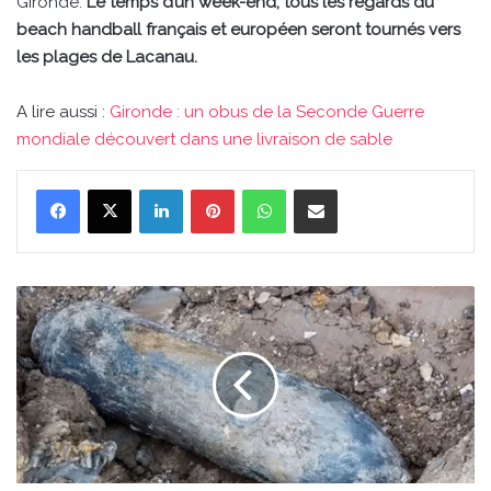
Gironde.
Le temps d’un week-end, tous les regards du
beach handball français et européen seront tournés vers
les plages de Lacanau.
A lire aussi :
Gironde : un obus de la Seconde Guerre
mondiale découvert dans une livraison de sable
Linkedin
Pinterest
WhatsApp
Partager par email
Gironde
:
un
obus
de
la
Seconde
Guerre
mondiale