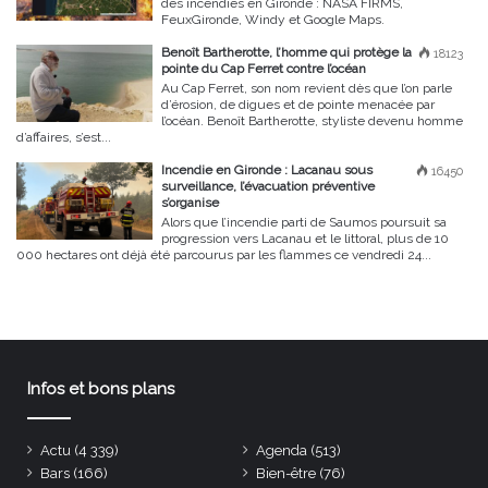
des incendies en Gironde : NASA FIRMS,
FeuxGironde, Windy et Google Maps.
Benoît Bartherotte, l’homme qui protège la
18123
pointe du Cap Ferret contre l’océan
Au Cap Ferret, son nom revient dès que l’on parle
d’érosion, de digues et de pointe menacée par
l’océan. Benoît Bartherotte, styliste devenu homme
d’affaires, s’est...
Incendie en Gironde : Lacanau sous
16450
surveillance, l’évacuation préventive
s’organise
Alors que l’incendie parti de Saumos poursuit sa
progression vers Lacanau et le littoral, plus de 10
000 hectares ont déjà été parcourus par les flammes ce vendredi 24...
Infos et bons plans
Actu
(4 339)
Agenda
(513)
Bars
(166)
Bien-être
(76)