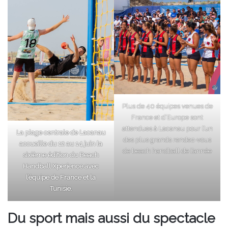
Plus de 40 équipes venues de
France et d’Europe sont
attendues à Lacanau pour l’un
La plage centrale de Lacanau
des plus grands rendez-vous
accueille du 12 au 14 juin la
de beach handball de l’année
sixième édition du Beach
Handball Xperience avec
l’équipe de France et la
Tunisie.
Du sport mais aussi du spectacle