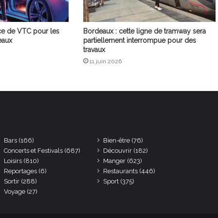
ce de VTC pour les
Bordeaux : cette ligne de tramway sera
eaux
partiellement interrompue pour des
travaux
11 juin 2026
Bars
(166)
Bien-être
(76)
Concerts et Festivals
(687)
Découvrir
(182)
Loisirs
(810)
Manger
(623)
Reportages
(6)
Restaurants
(446)
Sortir
(288)
Sport
(375)
Voyage
(27)