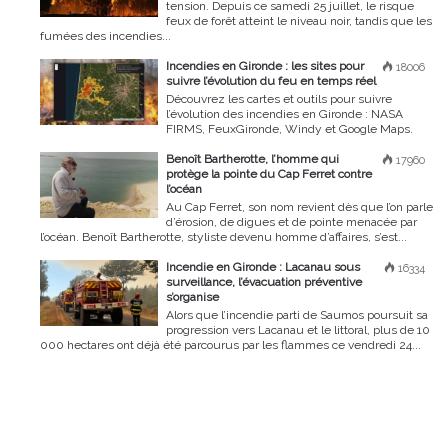
tension. Depuis ce samedi 25 juillet, le risque
feux de forêt atteint le niveau noir, tandis que les
fumées des incendies...
Incendies en Gironde : les sites pour
18006
suivre l’évolution du feu en temps réel
Découvrez les cartes et outils pour suivre
l’évolution des incendies en Gironde : NASA
FIRMS, FeuxGironde, Windy et Google Maps.
Benoît Bartherotte, l’homme qui
17960
protège la pointe du Cap Ferret contre
l’océan
Au Cap Ferret, son nom revient dès que l’on parle
d’érosion, de digues et de pointe menacée par
l’océan. Benoît Bartherotte, styliste devenu homme d’affaires, s’est...
Incendie en Gironde : Lacanau sous
16334
surveillance, l’évacuation préventive
s’organise
Alors que l’incendie parti de Saumos poursuit sa
progression vers Lacanau et le littoral, plus de 10
000 hectares ont déjà été parcourus par les flammes ce vendredi 24...