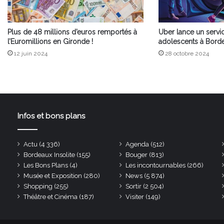
Plus de 48 millions d’euros remportés à
Uber lance un servi
l’Euromillions en Gironde !
adolescents à Bord
12 juin 2024
28 octobre 2024
Infos et bons plans
Actu
(4 336)
Agenda
(512)
Bordeaux Insolite
(155)
Bouger
(813)
Les Bons Plans
(4)
Les incontournables
(266)
Musée et Exposition
(280)
News
(5 874)
Shopping
(255)
Sortir
(2 504)
Théâtre et Cinéma
(187)
Visiter
(149)