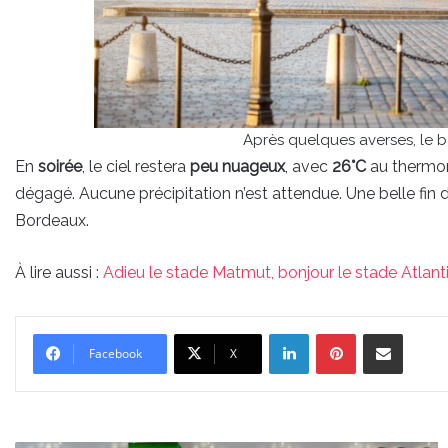
Après quelques averses, le 
En
soirée
, le ciel restera
peu nuageux
, avec
26°C
au thermom
dégagé. Aucune précipitation n’est attendue. Une belle fin de
Bordeaux.
À lire aussi :
Adieu le stade Matmut, bonjour le stade Atlan
Linkedin
Pinterest
Partager par email
Facebook
X