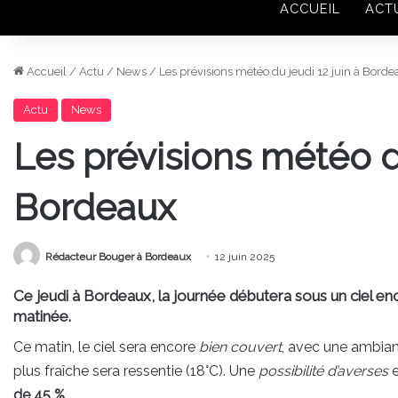
ACCUEIL
ACT
Accueil
/
Actu
/
News
/
Les prévisions météo du jeudi 12 juin à Bord
Actu
News
Les prévisions météo du
Bordeaux
Rédacteur Bouger à Bordeaux
12 juin 2025
Ce jeudi à Bordeaux, la journée débutera sous un ciel enco
matinée.
Ce matin, le ciel sera encore
bien couvert
, avec une ambian
plus fraîche sera ressentie (18°C). Une
possibilité d’averses
e
de 45 %
.