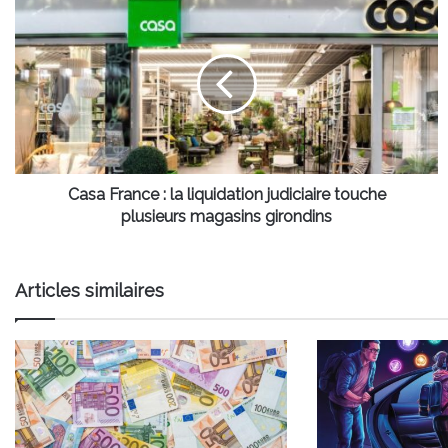
Casa
France
:
la
liquidation
judiciaire
touche
plusieurs
magasins
girondins
Casa France : la liquidation judiciaire touche
plusieurs magasins girondins
Articles similaires