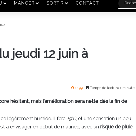
U
MANGER
SORTIR
CONTACT
eaux
 jeudi 12 juin à
1 199
Temps de lecture 1 minute
re hésitant, mais l’amélioration sera nette dès la fin de
ce légèrement humide. Il fera
19°C
, et une sensation un peu
st à envisager en début de matinée, avec un
risque de pluie