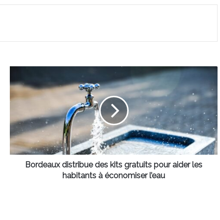
Bordeaux
distribue
des
kits
gratuits
pour
aider
les
habitants
à
Bordeaux distribue des kits gratuits pour aider les
économiser
habitants à économiser l’eau
l’eau