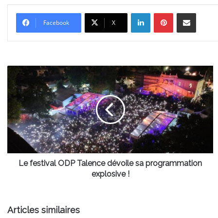
Linkedin
Pinterest
Partager par email
Facebook
X
Le
festival
ODP
Talence
dévoile
sa
programmation
explosive
!
Le festival ODP Talence dévoile sa programmation
explosive !
Articles similaires