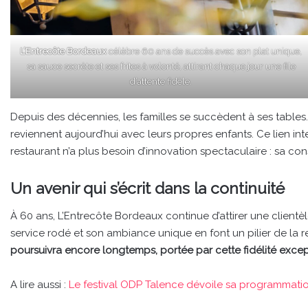
L’Entrecôte Bordeaux
célèbre 60 ans de succès avec son plat unique,
sa sauce secrète et ses frites à volonté, attirant chaque jour une file
d’attente fidèle.
Depuis des décennies, les familles se succèdent à ses tables.
reviennent aujourd’hui avec leurs propres enfants. Ce lien i
restaurant n’a plus besoin d’innovation spectaculaire : sa const
Un avenir qui s’écrit dans la continuité
À 60 ans, L’Entrecôte Bordeaux continue d’attirer une clientèl
service rodé et son ambiance unique en font un pilier de la r
poursuivra encore longtemps, portée par cette fidélité excep
A lire aussi :
Le festival ODP Talence dévoile sa programmatio