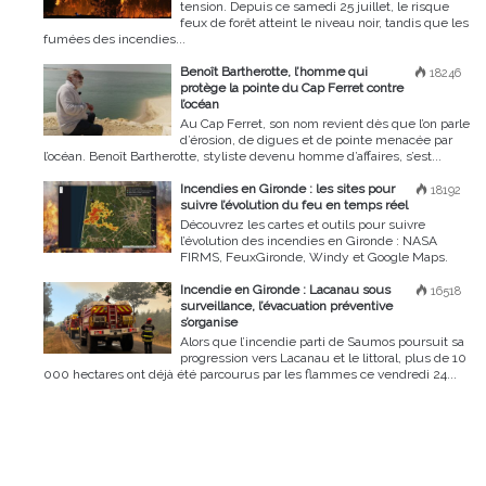
tension. Depuis ce samedi 25 juillet, le risque
feux de forêt atteint le niveau noir, tandis que les
fumées des incendies...
Benoît Bartherotte, l’homme qui
18246
protège la pointe du Cap Ferret contre
l’océan
Au Cap Ferret, son nom revient dès que l’on parle
d’érosion, de digues et de pointe menacée par
l’océan. Benoît Bartherotte, styliste devenu homme d’affaires, s’est...
Incendies en Gironde : les sites pour
18192
suivre l’évolution du feu en temps réel
Découvrez les cartes et outils pour suivre
l’évolution des incendies en Gironde : NASA
FIRMS, FeuxGironde, Windy et Google Maps.
Incendie en Gironde : Lacanau sous
16518
surveillance, l’évacuation préventive
s’organise
Alors que l’incendie parti de Saumos poursuit sa
progression vers Lacanau et le littoral, plus de 10
000 hectares ont déjà été parcourus par les flammes ce vendredi 24...