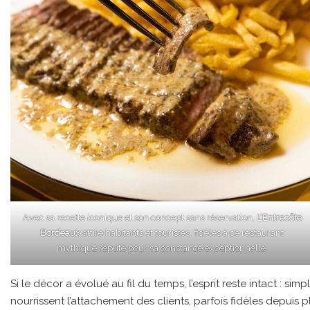
Avec sa recette iconique et son concept sans réservation,
L’Entrecôte
Bordeaux
attire habitants et touristes, fidèles à ce restaurant
mythique réputé pour sa constance exceptionnelle.
Si le décor a évolué au fil du temps, l’esprit reste intact : si
nourrissent l’attachement des clients, parfois fidèles depuis p