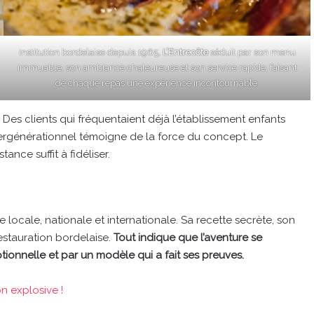
Institution bordelaise depuis 1965,
L’Entrecôte
séduit par son menu
immuable, son ambiance chaleureuse et son service rapide, faisant
de chaque repas une expérience incontournable.
 Des clients qui fréquentaient déjà l’établissement enfants
ntergénérationnel témoigne de la force du concept. Le
ance suffit à fidéliser.
e locale, nationale et internationale. Sa recette secrète, son
estauration bordelaise.
Tout indique que l’aventure se
tionnelle et par un modèle qui a fait ses preuves.
n explosive !