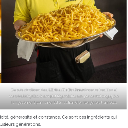
Depuis six décennies,
L’Entrecôte Bordeaux
incarne tradition et
convivialité grâce à son plat légendaire, son personnel engagé et
l’engouement permanent d’une clientèle intergénérationnelle.
mplicité, générosité et constance. Ce sont ces ingrédients qui
lusieurs générations.