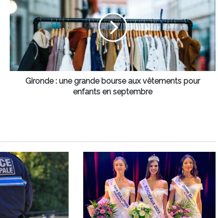
une
grande
bourse
aux
vêtements
pour
enfants
en
Gironde : une grande bourse aux vêtements pour
septembre
enfants en septembre