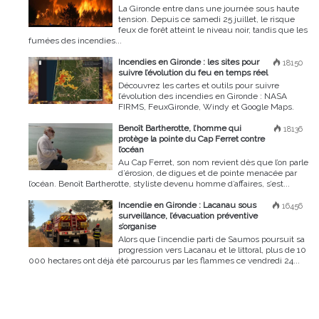
La Gironde entre dans une journée sous haute
tension. Depuis ce samedi 25 juillet, le risque
feux de forêt atteint le niveau noir, tandis que les
fumées des incendies...
Incendies en Gironde : les sites pour
18150
suivre l’évolution du feu en temps réel
Découvrez les cartes et outils pour suivre
l’évolution des incendies en Gironde : NASA
FIRMS, FeuxGironde, Windy et Google Maps.
Benoît Bartherotte, l’homme qui
18136
protège la pointe du Cap Ferret contre
l’océan
Au Cap Ferret, son nom revient dès que l’on parle
d’érosion, de digues et de pointe menacée par
l’océan. Benoît Bartherotte, styliste devenu homme d’affaires, s’est...
Incendie en Gironde : Lacanau sous
16456
surveillance, l’évacuation préventive
s’organise
Alors que l’incendie parti de Saumos poursuit sa
progression vers Lacanau et le littoral, plus de 10
000 hectares ont déjà été parcourus par les flammes ce vendredi 24...