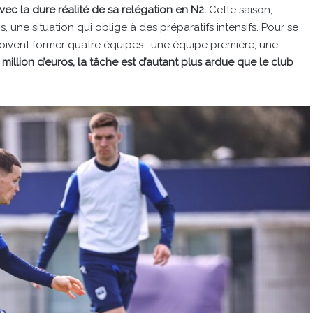
ec la dure réalité de sa relégation en N2.
Cette saison,
une situation qui oblige à des préparatifs intensifs. Pour se
oivent former quatre équipes : une équipe première, une
 million d’euros, la tâche est d’autant plus ardue que le club