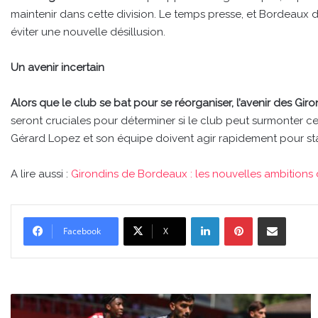
maintenir dans cette division. Le temps presse, et Bordeaux do
éviter une nouvelle désillusion.
Un avenir incertain
Alors que le club se bat pour se réorganiser, l’avenir des Gir
seront cruciales pour déterminer si le club peut surmonter ce
Gérard Lopez et son équipe doivent agir rapidement pour sta
A lire aussi :
Girondins de Bordeaux : les nouvelles ambitions
Linkedin
Pinterest
Partager par email
Facebook
X
Girondins
de