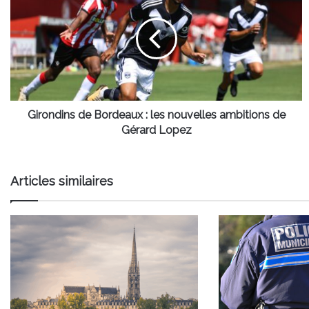
Bordeaux
:
les
nouvelles
ambitions
de
Gérard
Lopez
Girondins de Bordeaux : les nouvelles ambitions de
Gérard Lopez
Articles similaires