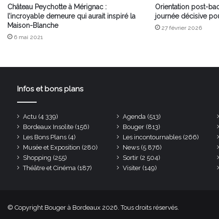
Château Peychotte à Mérignac :
Orientation post-bac
l’incroyable demeure qui aurait inspiré la
journée décisive pour
Maison-Blanche
27 février 2026
6 mai 2021
Infos et bons plans
Actu
(4 339)
Agenda
(513)
Bordeaux Insolite
(156)
Bouger
(813)
Les Bons Plans
(4)
Les incontournables
(266)
Musée et Exposition
(280)
News
(5 876)
Shopping
(255)
Sortir
(2 504)
Théâtre et Cinéma
(187)
Visiter
(149)
© Copyright Bouger à Bordeaux 2026. Tous droits réservés.