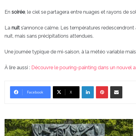
En
soirée
, le ciel se partagera entre nuages et rayons de sol
La
nuit
s’annonce calme. Les températures redescendront
nuit, mais sans précipitations attendues.
Une journée typique de mi-saison, à la météo variable mai
À lire aussi :
Découvre le pouring-painting dans un nouvel at
Linkedin
Pinterest
Partager par email
Facebook
X
Les
six
expositions