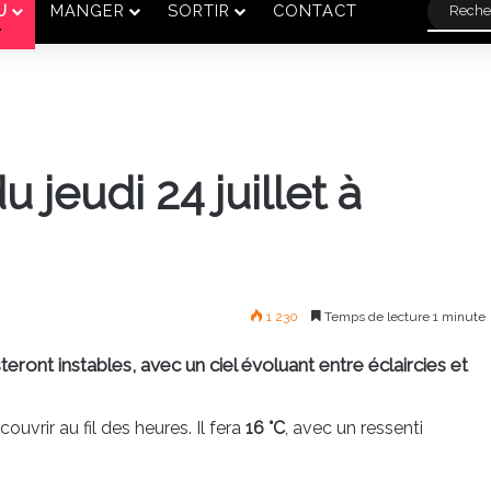
U
MANGER
SORTIR
CONTACT
 jeudi 24 juillet à
1 230
Temps de lecture 1 minute
eront instables, avec un ciel évoluant entre éclaircies et
couvrir au fil des heures. Il fera
16 °C
, avec un ressenti