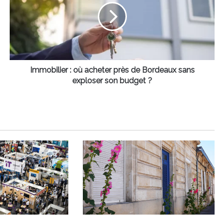
acheter
près
de
Bordeaux
sans
exploser
son
Immobilier : où acheter près de Bordeaux sans
budget
exploser son budget ?
?