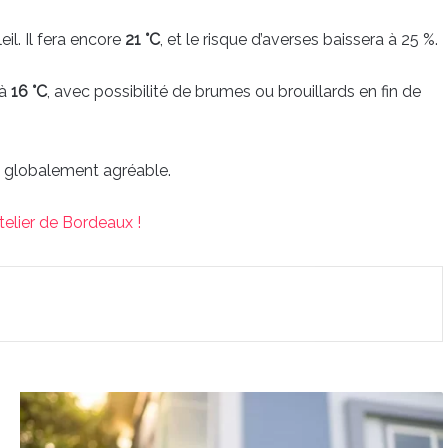
eil. Il fera encore
21 °C
, et le risque d’averses baissera à 25 %.
 à
16 °C
, avec possibilité de brumes ou brouillards en fin de
s globalement agréable.
elier de Bordeaux !
Immobilier
:
où