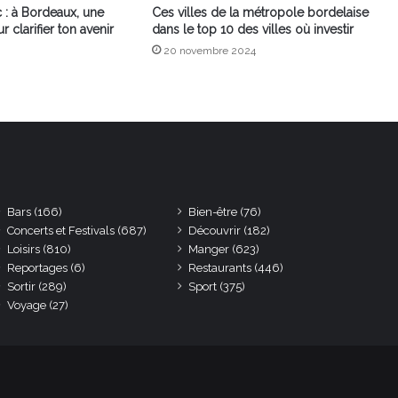
 : à Bordeaux, une
Ces villes de la métropole bordelaise
 clarifier ton avenir
dans le top 10 des villes où investir
20 novembre 2024
Bars
(166)
Bien-être
(76)
Concerts et Festivals
(687)
Découvrir
(182)
Loisirs
(810)
Manger
(623)
Reportages
(6)
Restaurants
(446)
Sortir
(289)
Sport
(375)
Voyage
(27)