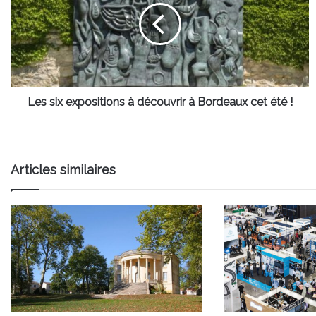
à
découvrir
à
Bordeaux
cet
été
!
Les six expositions à découvrir à Bordeaux cet été !
Articles similaires