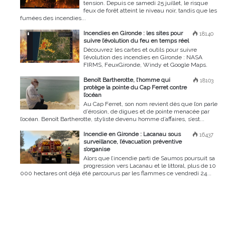
tension. Depuis ce samedi 25 juillet, le risque
feux de forêt atteint le niveau noir, tandis que les
fumées des incendies...
Incendies en Gironde : les sites pour
18140
suivre l’évolution du feu en temps réel
Découvrez les cartes et outils pour suivre
l’évolution des incendies en Gironde : NASA
FIRMS, FeuxGironde, Windy et Google Maps.
Benoît Bartherotte, l’homme qui
18103
protège la pointe du Cap Ferret contre
l’océan
Au Cap Ferret, son nom revient dès que l’on parle
d’érosion, de digues et de pointe menacée par
l’océan. Benoît Bartherotte, styliste devenu homme d’affaires, s’est...
Incendie en Gironde : Lacanau sous
16437
surveillance, l’évacuation préventive
s’organise
Alors que l’incendie parti de Saumos poursuit sa
progression vers Lacanau et le littoral, plus de 10
000 hectares ont déjà été parcourus par les flammes ce vendredi 24...