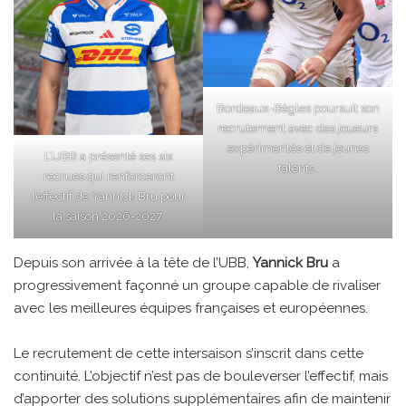
Bordeaux-Bègles poursuit son
recrutement avec des joueurs
expérimentés et de jeunes
L’UBB a présenté ses six
talents.
recrues qui renforceront
l’effectif de Yannick Bru pour
la saison 2026-2027.
Depuis son arrivée à la tête de l’UBB,
Yannick Bru
a
progressivement façonné un groupe capable de rivaliser
avec les meilleures équipes françaises et européennes.
Le recrutement de cette intersaison s’inscrit dans cette
continuité. L’objectif n’est pas de bouleverser l’effectif, mais
d’apporter des solutions supplémentaires afin de maintenir