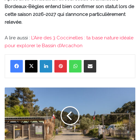
Bordeaux-Bègles entend bien confirmer son statut lors de
cette saison 2026-2027 qui s’annonce particulièrement
relevée.
A lire aussi :
L’Aire des 3 Coccinelles : ta base nature idéale
pour explorer le Bassin d’Arcachon
Linkedin
Pinterest
WhatsApp
Partager par email
L'Aire
des
3
Coccinelles
:
ta
base
nature