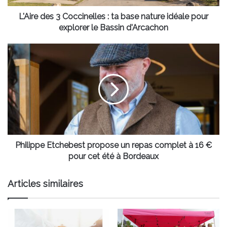
idéale
pour
L'Aire des 3 Coccinelles : ta base nature idéale pour
explorer
explorer le Bassin d'Arcachon
le
Bassin
Philippe
d'Arcachon
Etchebest
propose
un
repas
complet
à
16
€
pour
Philippe Etchebest propose un repas complet à 16 €
cet
pour cet été à Bordeaux
été
à
Articles similaires
Bordeaux