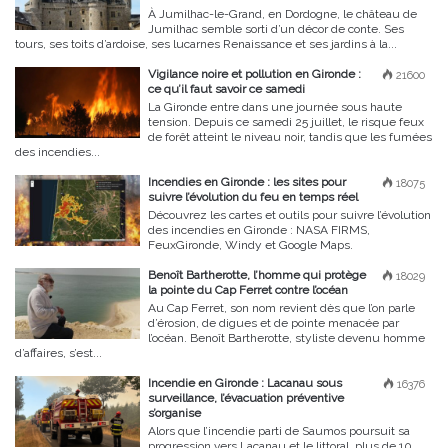
À Jumilhac-le-Grand, en Dordogne, le château de
Jumilhac semble sorti d’un décor de conte. Ses
tours, ses toits d’ardoise, ses lucarnes Renaissance et ses jardins à la...
Vigilance noire et pollution en Gironde :
21600
ce qu’il faut savoir ce samedi
La Gironde entre dans une journée sous haute
tension. Depuis ce samedi 25 juillet, le risque feux
de forêt atteint le niveau noir, tandis que les fumées
des incendies...
Incendies en Gironde : les sites pour
18075
suivre l’évolution du feu en temps réel
Découvrez les cartes et outils pour suivre l’évolution
des incendies en Gironde : NASA FIRMS,
FeuxGironde, Windy et Google Maps.
Benoît Bartherotte, l’homme qui protège
18029
la pointe du Cap Ferret contre l’océan
Au Cap Ferret, son nom revient dès que l’on parle
d’érosion, de digues et de pointe menacée par
l’océan. Benoît Bartherotte, styliste devenu homme
d’affaires, s’est...
Incendie en Gironde : Lacanau sous
16376
surveillance, l’évacuation préventive
s’organise
Alors que l’incendie parti de Saumos poursuit sa
progression vers Lacanau et le littoral, plus de 10