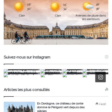
16°
15°
18°
30°
34°
38°
Clair
Clair
Averses de pluie dans
les alentours
Suivez-nous sur Instagram
Articles les plus consultés
En Dordogne, ce château de conte
24432
domine le Périgord vert depuis des
siècles