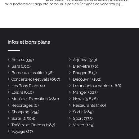
000 hectares ont déjà été parcourus par les flammes ce vendredi 24...
Infos et bons plans
Actu
(4 339)
Agenda
(513)
Bars
(166)
Bien-être
(76)
Bordeaux Insolite
(156)
Bouger
(813)
Concerts et Festivals
(687)
Découvrir
(182)
Les Bons Plans
(4)
Les incontournables
(266)
Loisirs
(810)
Manger
(623)
Musée et Exposition
(280)
News
(5 876)
Reportages
(6)
Restaurants
(446)
Shopping
(255)
Sortir
(289)
Sortir
(2 504)
Sport
(375)
Théâtre et Cinéma
(187)
Visiter
(149)
Voyage
(27)