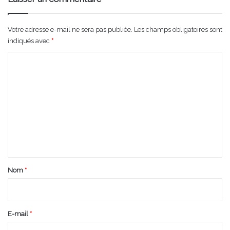
Votre adresse e-mail ne sera pas publiée.
Les champs obligatoires sont
indiqués avec
*
C
o
m
m
e
n
t
a
Nom
*
i
r
e
E-mail
*
*