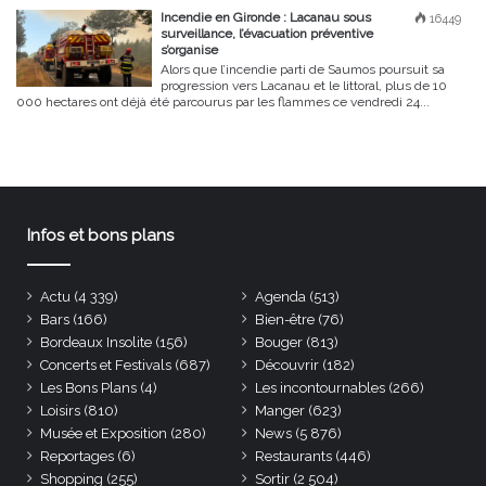
Incendie en Gironde : Lacanau sous
16449
surveillance, l’évacuation préventive
s’organise
Alors que l’incendie parti de Saumos poursuit sa
progression vers Lacanau et le littoral, plus de 10
000 hectares ont déjà été parcourus par les flammes ce vendredi 24...
Infos et bons plans
Actu
(4 339)
Agenda
(513)
Bars
(166)
Bien-être
(76)
Bordeaux Insolite
(156)
Bouger
(813)
Concerts et Festivals
(687)
Découvrir
(182)
Les Bons Plans
(4)
Les incontournables
(266)
Loisirs
(810)
Manger
(623)
Musée et Exposition
(280)
News
(5 876)
Reportages
(6)
Restaurants
(446)
Shopping
(255)
Sortir
(2 504)