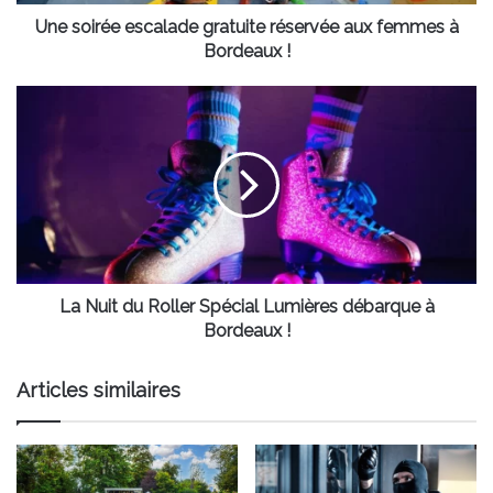
Bordeaux
!
Une soirée escalade gratuite réservée aux femmes à
Bordeaux !
La
Nuit
du
Roller
Spécial
Lumières
débarque
à
Bordeaux
!
La Nuit du Roller Spécial Lumières débarque à
Bordeaux !
Articles similaires