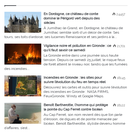
En Dordogne, ce château de conte
24457
domine le Périgord vert depuis des
siècles
À Jumilhac-le-Grand, en Dordogne, le château de
Jumilhac semble sorti d’un décor de conte. Ses
tours, ses toits d’ardoise, ses lucarnes Renaissance et ses jardins à la...
Vigilance noire et pollution en Gironde : ce
21701
qu’il faut savoir ce samedi
La Gironde entre dans une journée sous haute
tension. Depuis ce samedi 25 juillet, le risque feux
de forêt atteint le niveau noir, tandis que les fumées
des incendies...
Incendies en Gironde : les sites pour
18145
suivre l’évolution du feu en temps réel
Découvrez les cartes et outils pour suivre l’évolution
des incendies en Gironde : NASA FIRMS,
FeuxGironde, Windy et Google Maps.
Benoît Bartherotte, l’homme qui protège
18122
la pointe du Cap Ferret contre l’océan
Au Cap Ferret, son nom revient dès que l’on parle
d’érosion, de digues et de pointe menacée par
l’océan. Benoît Bartherotte, styliste devenu homme
d’affaires, s’est...