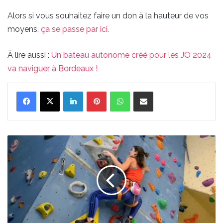
Alors si vous souhaitez faire un don à la hauteur de vos
moyens,
ça se passe par ici.
À lire aussi :
Un bateau autonome créé pour les JO 2024
va naviguer à Bordeaux !
Linkedin
Pinterest
WhatsApp
Partager par email
Une
soirée
escalade
gratuite
réservée
aux
femmes
à