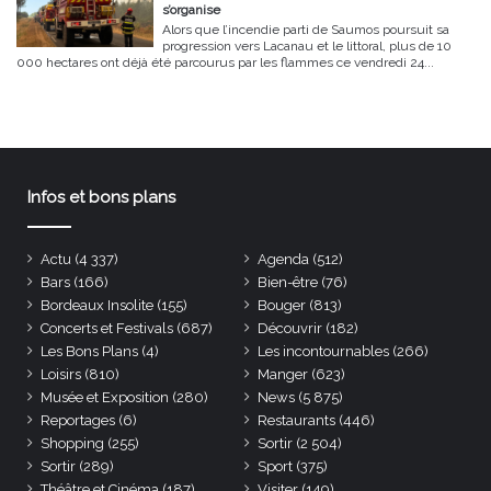
s’organise
Alors que l’incendie parti de Saumos poursuit sa
progression vers Lacanau et le littoral, plus de 10
000 hectares ont déjà été parcourus par les flammes ce vendredi 24...
Infos et bons plans
Actu
(4 337)
Agenda
(512)
Bars
(166)
Bien-être
(76)
Bordeaux Insolite
(155)
Bouger
(813)
Concerts et Festivals
(687)
Découvrir
(182)
Les Bons Plans
(4)
Les incontournables
(266)
Loisirs
(810)
Manger
(623)
Musée et Exposition
(280)
News
(5 875)
Reportages
(6)
Restaurants
(446)
Shopping
(255)
Sortir
(2 504)
Sortir
(289)
Sport
(375)
Théâtre et Cinéma
(187)
Visiter
(149)