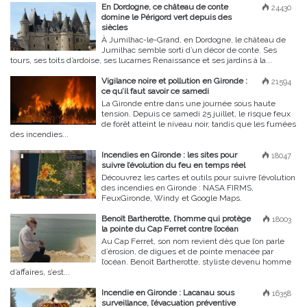
En Dordogne, ce château de conte
24430
domine le Périgord vert depuis des
siècles
À Jumilhac-le-Grand, en Dordogne, le château de
Jumilhac semble sorti d’un décor de conte. Ses
tours, ses toits d’ardoise, ses lucarnes Renaissance et ses jardins à la...
Vigilance noire et pollution en Gironde :
21594
ce qu’il faut savoir ce samedi
La Gironde entre dans une journée sous haute
tension. Depuis ce samedi 25 juillet, le risque feux
de forêt atteint le niveau noir, tandis que les fumées
des incendies...
Incendies en Gironde : les sites pour
18047
suivre l’évolution du feu en temps réel
Découvrez les cartes et outils pour suivre l’évolution
des incendies en Gironde : NASA FIRMS,
FeuxGironde, Windy et Google Maps.
Benoît Bartherotte, l’homme qui protège
18003
la pointe du Cap Ferret contre l’océan
Au Cap Ferret, son nom revient dès que l’on parle
d’érosion, de digues et de pointe menacée par
l’océan. Benoît Bartherotte, styliste devenu homme
d’affaires, s’est...
Incendie en Gironde : Lacanau sous
16358
surveillance, l’évacuation préventive