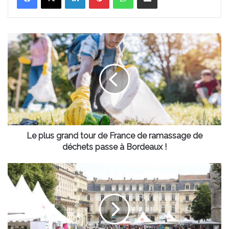
Le
plus
grand
tour
de
France
de
ramassage
de
déchets
Le plus grand tour de France de ramassage de
passe
déchets passe à Bordeaux !
à
Bordeaux
Bordeaux
!
lance
la
6e
édition
du