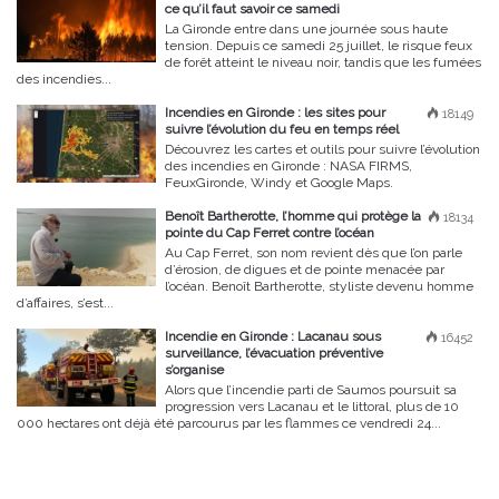
ce qu’il faut savoir ce samedi
La Gironde entre dans une journée sous haute
tension. Depuis ce samedi 25 juillet, le risque feux
de forêt atteint le niveau noir, tandis que les fumées
des incendies...
Incendies en Gironde : les sites pour
18149
suivre l’évolution du feu en temps réel
Découvrez les cartes et outils pour suivre l’évolution
des incendies en Gironde : NASA FIRMS,
FeuxGironde, Windy et Google Maps.
Benoît Bartherotte, l’homme qui protège la
18134
pointe du Cap Ferret contre l’océan
Au Cap Ferret, son nom revient dès que l’on parle
d’érosion, de digues et de pointe menacée par
l’océan. Benoît Bartherotte, styliste devenu homme
d’affaires, s’est...
Incendie en Gironde : Lacanau sous
16452
surveillance, l’évacuation préventive
s’organise
Alors que l’incendie parti de Saumos poursuit sa
progression vers Lacanau et le littoral, plus de 10
000 hectares ont déjà été parcourus par les flammes ce vendredi 24...