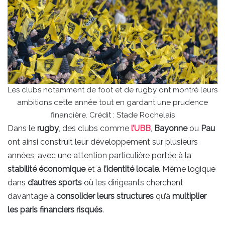
Les clubs notamment de foot et de rugby ont montré leurs
ambitions cette année tout en gardant une prudence
financière. Crédit : Stade Rochelais
Dans le
rugby
, des clubs comme
l’UBB
,
Bayonne
ou
Pau
ont ainsi construit leur développement sur plusieurs
années, avec une attention particulière portée à la
stabilité économique
et à
l’identité locale
. Même logique
dans
d’autres sports
où les dirigeants cherchent
davantage à
consolider leurs structures
qu’à
multiplier
les paris financiers risqués
.