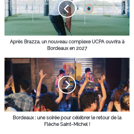
nouveau
complexe
UCPA
ouvrira
à
Bordeaux
en
Après Brazza, un nouveau complexe UCPA ouvrira à
2027
Bordeaux en 2027
Bordeaux
:
une
soirée
pour
célébrer
le
retour
de
la
Bordeaux : une soirée pour célébrer le retour de la
Flèche
Flèche Saint-Michel !
Saint-