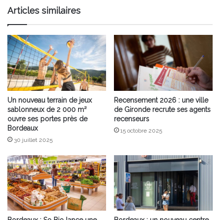
Michel
Articles similaires
!
Un nouveau terrain de jeux
Recensement 2026 : une ville
sablonneux de 2 000 m²
de Gironde recrute ses agents
ouvre ses portes près de
recenseurs
Bordeaux
15 octobre 2025
30 juillet 2025
Bordeaux : So Bio lance une
Bordeaux : un nouveau centre