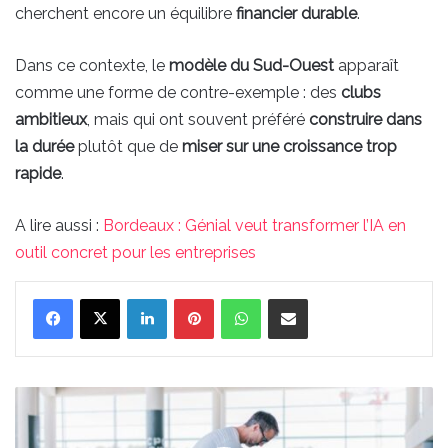
cherchent encore un équilibre
financier durable
.
Dans ce contexte, le
modèle du Sud-Ouest
apparaît
comme une forme de contre-exemple : des
clubs
ambitieux
, mais qui ont souvent préféré
construire dans
la durée
plutôt que de
miser sur une croissance trop
rapide
.
A lire aussi :
Bordeaux : Génial veut transformer l’IA en
outil concret pour les entreprises
Linkedin
Pinterest
WhatsApp
Partager par email
Après
Brazza,
un