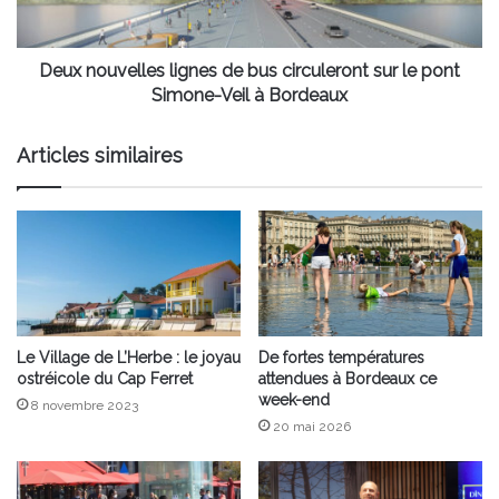
le
pont
Simone-
Deux nouvelles lignes de bus circuleront sur le pont
Veil
Simone-Veil à Bordeaux
à
Bordeaux
Articles similaires
Le Village de L’Herbe : le joyau
De fortes températures
ostréicole du Cap Ferret
attendues à Bordeaux ce
week-end
8 novembre 2023
20 mai 2026