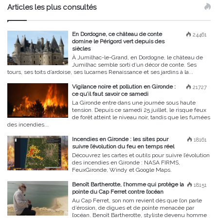
Articles les plus consultés
En Dordogne, ce château de conte
24461
domine le Périgord vert depuis des
siècles
À Jumilhac-le-Grand, en Dordogne, le château de
Jumilhac semble sorti d’un décor de conte. Ses
tours, ses toits d’ardoise, ses lucarnes Renaissance et ses jardins à la...
Vigilance noire et pollution en Gironde :
21727
ce qu’il faut savoir ce samedi
La Gironde entre dans une journée sous haute
tension. Depuis ce samedi 25 juillet, le risque feux
de forêt atteint le niveau noir, tandis que les fumées
des incendies...
Incendies en Gironde : les sites pour
18161
suivre l’évolution du feu en temps réel
Découvrez les cartes et outils pour suivre l’évolution
des incendies en Gironde : NASA FIRMS,
FeuxGironde, Windy et Google Maps.
Benoît Bartherotte, l’homme qui protège la
18151
pointe du Cap Ferret contre l’océan
Au Cap Ferret, son nom revient dès que l’on parle
d’érosion, de digues et de pointe menacée par
l’océan. Benoît Bartherotte, styliste devenu homme