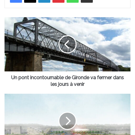
Un
pont
incontournable
de
Gironde
va
fermer
dans
les
jours
Un pont incontournable de Gironde va fermer dans
à
les jours à venir
venir
Deux
nouvelles
lignes
de
bus
circuleront
sur