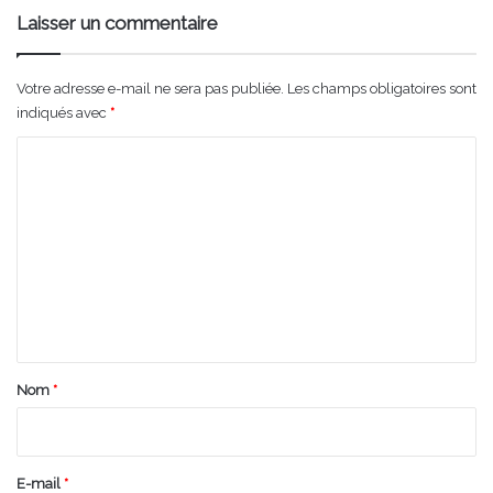
Laisser un commentaire
Votre adresse e-mail ne sera pas publiée.
Les champs obligatoires sont
indiqués avec
*
C
o
m
m
e
n
t
a
Nom
*
i
r
e
E-mail
*