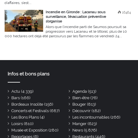
d’affaires, s’est...
Incendie en Gironde : Lacanau sous
16464
surveillance, l’évacuation préventive
s’organise
Alors que l’incendie parti de Saumos poursuit sa
progression vers Lacanau et le littoral, plus de 10
000 hectares ont déjà été parcourus par les flammes ce vendredi 24...
Infos et bons plans
Actu
(4 339)
Agenda
(513)
Bars
(166)
Bien-être
(76)
Bordeaux Insolite
(156)
Bouger
(813)
Concerts et Festivals
(687)
Découvrir
(182)
Les Bons Plans
(4)
Les incontournables
(266)
Loisirs
(810)
Manger
(623)
Musée et Exposition
(280)
News
(5 876)
Reportages
(6)
Restaurants
(446)