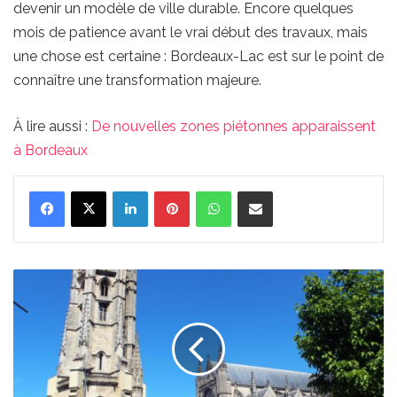
devenir un modèle de ville durable. Encore quelques
mois de patience avant le vrai début des travaux, mais
une chose est certaine : Bordeaux-Lac est sur le point de
connaître une transformation majeure.
À lire aussi :
De nouvelles zones piétonnes apparaissent
à Bordeaux
Linkedin
Pinterest
WhatsApp
Partager par email
De
nouvelles
zones
piétonnes
apparaissent
à
Bordeaux