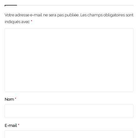
Votre adresse e-mail ne sera pas publiée.
Les champs obligatoires sont
indiqués avec
*
C
o
m
m
e
n
t
a
Nom
*
i
r
e
E-mail
*
*