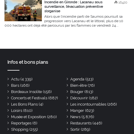
Incendie en Gironde : Lacanau sous
16420
surveillance, l’évacuation préventive
s’organise
Alors que l’incendie parti de Saumos poursuit sa
progression vers Lacanau et le littoral, plus de 10
000 hectares ont déjà été parcourus par les flammes ce vendredi 24...
Infos et bons plans
Actu
(4 339)
Agenda
(513)
Bars
(166)
Bien-être
(76)
Bordeaux Insolite
(156)
Bouger
(813)
Concerts et Festivals
(687)
Découvrir
(182)
Les Bons Plans
(4)
Les incontournables
(266)
Loisirs
(810)
Manger
(623)
Musée et Exposition
(280)
News
(5 876)
Reportages
(6)
Restaurants
(446)
Shopping
(255)
Sortir
(289)