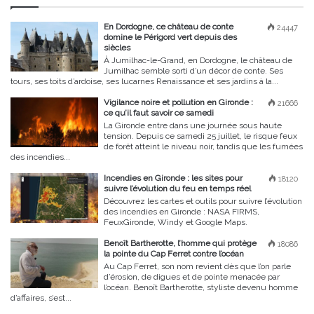
En Dordogne, ce château de conte
24447
domine le Périgord vert depuis des
siècles
À Jumilhac-le-Grand, en Dordogne, le château de
Jumilhac semble sorti d’un décor de conte. Ses
tours, ses toits d’ardoise, ses lucarnes Renaissance et ses jardins à la...
Vigilance noire et pollution en Gironde :
21666
ce qu’il faut savoir ce samedi
La Gironde entre dans une journée sous haute
tension. Depuis ce samedi 25 juillet, le risque feux
de forêt atteint le niveau noir, tandis que les fumées
des incendies...
Incendies en Gironde : les sites pour
18120
suivre l’évolution du feu en temps réel
Découvrez les cartes et outils pour suivre l’évolution
des incendies en Gironde : NASA FIRMS,
FeuxGironde, Windy et Google Maps.
Benoît Bartherotte, l’homme qui protège
18086
la pointe du Cap Ferret contre l’océan
Au Cap Ferret, son nom revient dès que l’on parle
d’érosion, de digues et de pointe menacée par
l’océan. Benoît Bartherotte, styliste devenu homme
d’affaires, s’est...