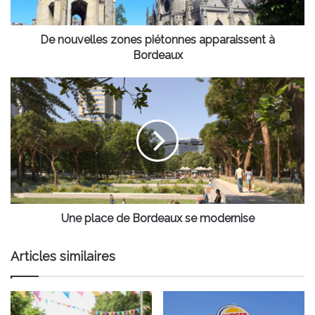
De nouvelles zones piétonnes apparaissent à
Bordeaux
Une
place
de
Bordeaux
se
modernise
Une place de Bordeaux se modernise
Articles similaires