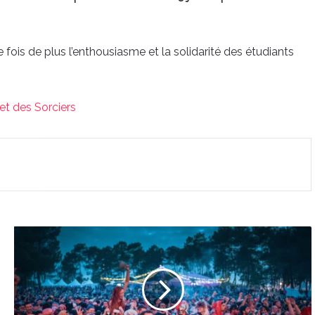
ois de plus l’enthousiasme et la solidarité des étudiants
et des Sorciers
Les
dates
du
Freemusic
Festival
2026