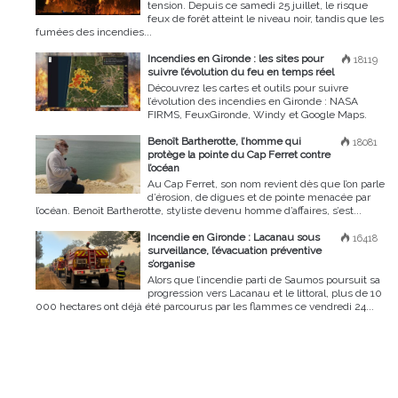
tension. Depuis ce samedi 25 juillet, le risque
feux de forêt atteint le niveau noir, tandis que les
fumées des incendies...
Incendies en Gironde : les sites pour
18119
suivre l’évolution du feu en temps réel
Découvrez les cartes et outils pour suivre
l’évolution des incendies en Gironde : NASA
FIRMS, FeuxGironde, Windy et Google Maps.
Benoît Bartherotte, l’homme qui
18081
protège la pointe du Cap Ferret contre
l’océan
Au Cap Ferret, son nom revient dès que l’on parle
d’érosion, de digues et de pointe menacée par
l’océan. Benoît Bartherotte, styliste devenu homme d’affaires, s’est...
Incendie en Gironde : Lacanau sous
16418
surveillance, l’évacuation préventive
s’organise
Alors que l’incendie parti de Saumos poursuit sa
progression vers Lacanau et le littoral, plus de 10
000 hectares ont déjà été parcourus par les flammes ce vendredi 24...