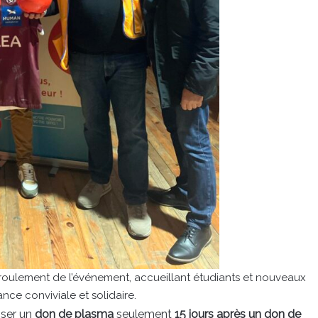
éroulement de l’événement, accueillant étudiants et nouveaux
ce conviviale et solidaire.
iser un
don de plasma
seulement
15 jours après un don de