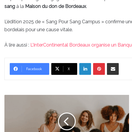
sang
à la
Maison du don de Bordeaux
.
L’édition 2025 de « Sang Pour Sang Campus » confirme une f
bordelais pour une cause vitale.
À lire aussi :
L’InterContinental Bordeaux organise un Banqu
Linkedin
Pinterest
Partager par email
Facebook
X
La
Belle
Boucle
:
le
salon