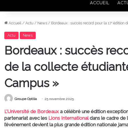
ACCUEIL
ACT
Accueil
/
Actu
/
News
/
Bordeaux : succès record pour la 17ᵉ édition
Actu
News
Bordeaux : succès recor
de la collecte étudian
Campus »
Groupe Optilia
25 novembre 2025
L’Université de Bordeaux
a célébré une
édition exceptio
partenariat avec les
Lions International
dans le cadre de l’
l’événement devient
la plus grande édition nationale jam