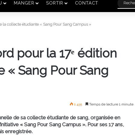
U
MANGER
SORTIR
CONTACT
 de la collecte étudiante « Sang Pour Sang Campus »
d pour la 17ᵉ édition
te « Sang Pour Sang
1 435
Temps de lecture 1 minute
nnelle
de sa collecte étudiante de sang, organisée en
initiative
« Sang Pour Sang Campus »
. Pour ses 17 ans,
ais enregistrée
.