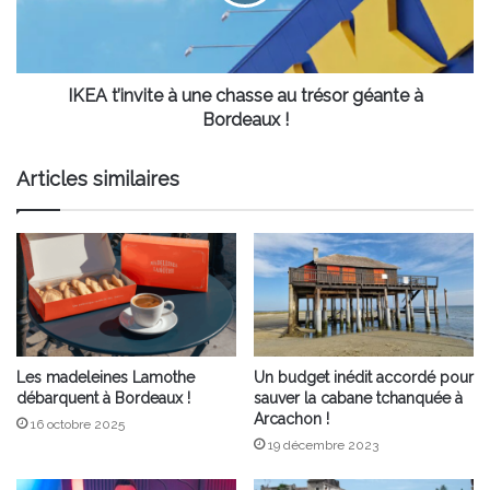
au
trésor
géante
à
Bordeaux
IKEA t’invite à une chasse au trésor géante à
!
Bordeaux !
Articles similaires
Les madeleines Lamothe
Un budget inédit accordé pour
débarquent à Bordeaux !
sauver la cabane tchanquée à
Arcachon !
16 octobre 2025
19 décembre 2023