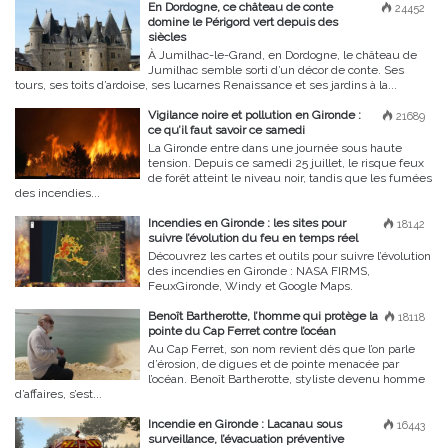
En Dordogne, ce château de conte
24452
domine le Périgord vert depuis des
siècles
À Jumilhac-le-Grand, en Dordogne, le château de
Jumilhac semble sorti d’un décor de conte. Ses
tours, ses toits d’ardoise, ses lucarnes Renaissance et ses jardins à la...
Vigilance noire et pollution en Gironde :
21689
ce qu’il faut savoir ce samedi
La Gironde entre dans une journée sous haute
tension. Depuis ce samedi 25 juillet, le risque feux
de forêt atteint le niveau noir, tandis que les fumées
des incendies...
Incendies en Gironde : les sites pour
18142
suivre l’évolution du feu en temps réel
Découvrez les cartes et outils pour suivre l’évolution
des incendies en Gironde : NASA FIRMS,
FeuxGironde, Windy et Google Maps.
Benoît Bartherotte, l’homme qui protège la
18118
pointe du Cap Ferret contre l’océan
Au Cap Ferret, son nom revient dès que l’on parle
d’érosion, de digues et de pointe menacée par
l’océan. Benoît Bartherotte, styliste devenu homme
d’affaires, s’est...
Incendie en Gironde : Lacanau sous
16443
surveillance, l’évacuation préventive