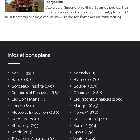
s’organise
Alors que l’incendie parti de Saumos poursuit sa
progression vers Lacanau et le littoral, plus de 10
000 hectares ont déjà été parcourus par les flammes ce vendredi 24...
Infos et bons plans
Actu
(4 339)
Agenda
(513)
Bars
(166)
Bien-être
(76)
Bordeaux Insolite
(156)
Bouger
(813)
Concerts et Festivals
(687)
Découvrir
(182)
Les Bons Plans
(4)
Les incontournables
(266)
Loisirs
(810)
Manger
(623)
Musée et Exposition
(280)
News
(5 876)
Reportages
(6)
Restaurants
(446)
Shopping
(255)
Sortir
(2 504)
Sortir
(289)
Sport
(375)
Théâtre et Cinéma
(187)
Visiter
(149)