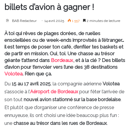
billets d’avion à gagner !
BAB Redacteur
14 avril 2025
1 557
2 minutes de lecture
À toi qui rêves de plages dorées, de ruelles
ensoleillées ou de week-ends improvisés à l’étranger…
il est temps de poser ton café, d’enfiler tes baskets et
de partir en mission. Oui, toi. Une chasse au trésor
géante t’attend dans
Bordeaux
, et à la clé ? Des billets
d’avion pour t’envoler vers l’une des 38 destinations
Volotea
. Rien que ça.
Du
15 au 17 avril 2025
, la compagnie aérienne
Volotea
s’associe à l’
Aéroport de Bordeaux
pour fêter l’arrivée de
son tout
nouvel avion stationné sur la base bordelaise
.
Et plutôt que d’organiser une conférence de presse
ennuyeuse, ils ont choisi une idée beaucoup plus fun :
une
chasse au trésor dans les rues de Bordeaux
.