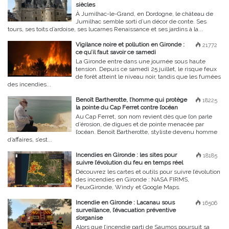
siècles
À Jumilhac-le-Grand, en Dordogne, le château de
Jumilhac semble sorti d’un décor de conte. Ses
tours, ses toits d’ardoise, ses lucarnes Renaissance et ses jardins à la...
Vigilance noire et pollution en Gironde :
21772
ce qu’il faut savoir ce samedi
La Gironde entre dans une journée sous haute
tension. Depuis ce samedi 25 juillet, le risque feux
de forêt atteint le niveau noir, tandis que les fumées
des incendies...
Benoît Bartherotte, l’homme qui protège
18225
la pointe du Cap Ferret contre l’océan
Au Cap Ferret, son nom revient dès que l’on parle
d’érosion, de digues et de pointe menacée par
l’océan. Benoît Bartherotte, styliste devenu homme
d’affaires, s’est...
Incendies en Gironde : les sites pour
18185
suivre l’évolution du feu en temps réel
Découvrez les cartes et outils pour suivre l’évolution
des incendies en Gironde : NASA FIRMS,
FeuxGironde, Windy et Google Maps.
Incendie en Gironde : Lacanau sous
16506
surveillance, l’évacuation préventive
s’organise
Alors que l’incendie parti de Saumos poursuit sa