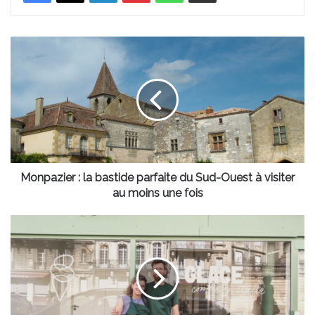
Monpazier
:
la
bastide
parfaite
du
Sud-
Ouest
à
visiter
Monpazier : la bastide parfaite du Sud-Ouest à visiter
au
au moins une fois
moins
une
Cette
fois
nouvelle
adresse
à
Bordeaux
va
te