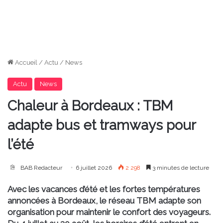
Accueil
/
Actu
/
News
Actu
News
Chaleur à Bordeaux : TBM
adapte bus et tramways pour
l’été
BAB Redacteur
6 juillet 2026
2 298
3 minutes de lecture
Avec les
vacances d’été
et les fortes températures
annoncées à
Bordeaux
, le réseau
TBM
adapte son
organisation pour maintenir le confort des voyageurs.