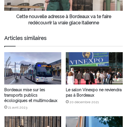
faire
redécouvrir
la
Cette nouvelle adresse à Bordeaux va te faire
vraie
redécouvrir la vraie glace italienne
glace
italienne
Articles similaires
Bordeaux mise sur les
Le salon Vinexpo ne reviendra
transports publics
pas à Bordeaux
écologiques et multimodaux
20 décembre 2021
21 avril 2023