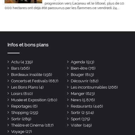
progression vers Lacanau et le littoral, plus de 10
000 hectares ont déjà été parcourus par les flammes ce vendredi 24...
Infos et bons plans
Actu
(4 339)
Agenda
(513)
Bars
(166)
Bien-être
(76)
Bordeaux Insolite
(156)
Bouger
(813)
Concerts et Festivals
(687)
Découvrir
(182)
Les Bons Plans
(4)
Les incontournables
(266)
Loisirs
(810)
Manger
(623)
Musée et Exposition
(280)
News
(5 876)
Reportages
(6)
Restaurants
(446)
Shopping
(255)
Sortir
(2 504)
Sortir
(289)
Sport
(375)
Théâtre et Cinéma
(187)
Visiter
(149)
Voyage
(27)