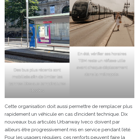
En été, vérifier ses horaires
TBM reste un réflexe utile
avant chaque déplacement
Des bus plus récents sont
dans la métropole.
mobilisés afin de limiter les
pannes liées aux températures
élevées.
Cette organisation doit aussi permettre de remplacer plus
rapidement un véhicule en cas d’incident technique. Dix
nouveaux bus articulés Urbanway Iveco doivent par
ailleurs être progressivement mis en service pendant l’été.
Pour les usagers réguliers, ces renforts peuvent faire la