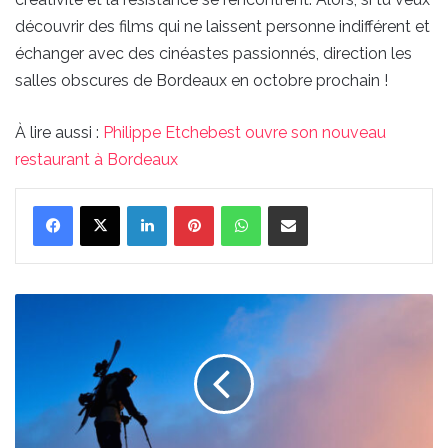
découvrir des films qui ne laissent personne indifférent et
échanger avec des cinéastes passionnés, direction les
salles obscures de Bordeaux en octobre prochain !
À lire aussi :
Philippe Etchebest ouvre son nouveau
restaurant à Bordeaux
Linkedin
Pinterest
WhatsApp
Partager par email
Le
festival
Les
Quais
de
l'Aventure
débarque