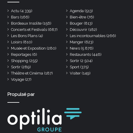
Actu
(4 339)
Agenda
(513)
Bars
(166)
Bien-être
(76)
Bordeaux Insolite
(156)
Bouger
(813)
Concerts et Festivals
(687)
Découvrir
(182)
Les Bons Plans
(4)
Les incontournables
(266)
Loisirs
(810)
Manger
(623)
Musée et Exposition
(280)
News
(5 876)
Reportages
(6)
Restaurants
(446)
Shopping
(255)
Sortir
(2 504)
Sortir
(289)
Sport
(375)
Théâtre et Cinéma
(187)
Visiter
(149)
Voyage
(27)
Propulsé par