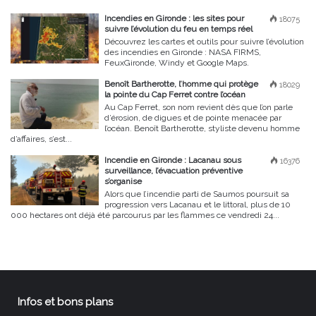
Incendies en Gironde : les sites pour
18075
suivre l’évolution du feu en temps réel
Découvrez les cartes et outils pour suivre l’évolution
des incendies en Gironde : NASA FIRMS,
FeuxGironde, Windy et Google Maps.
Benoît Bartherotte, l’homme qui protège
18029
la pointe du Cap Ferret contre l’océan
Au Cap Ferret, son nom revient dès que l’on parle
d’érosion, de digues et de pointe menacée par
l’océan. Benoît Bartherotte, styliste devenu homme
d’affaires, s’est...
Incendie en Gironde : Lacanau sous
16376
surveillance, l’évacuation préventive
s’organise
Alors que l’incendie parti de Saumos poursuit sa
progression vers Lacanau et le littoral, plus de 10
000 hectares ont déjà été parcourus par les flammes ce vendredi 24...
Infos et bons plans