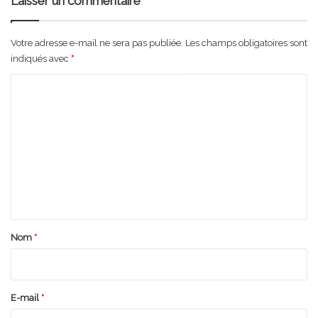
Laisser un commentaire
Votre adresse e-mail ne sera pas publiée.
Les champs obligatoires sont
indiqués avec
*
C
o
m
m
e
n
t
a
Nom
*
i
r
e
E-mail
*