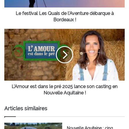
à
Bordeaux
!
Le festival Les Quais de l'Aventure débarque à
Bordeaux !
L'Amour
est
dans
le
pré
2025
lance
son
casting
en
L'Amour est dans le pré 2025 lance son casting en
Nouvelle
Nouvelle Aquitaine !
Aquitaine
!
Articles similaires
Nouvelle Aquitaine : cinq