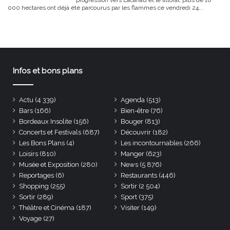
000 hectares ont déjà été parcourus par les flammes ce vendredi 24...
Infos et bons plans
Actu
(4 339)
Agenda
(513)
Bars
(166)
Bien-être
(76)
Bordeaux Insolite
(156)
Bouger
(813)
Concerts et Festivals
(687)
Découvrir
(182)
Les Bons Plans
(4)
Les incontournables
(266)
Loisirs
(810)
Manger
(623)
Musée et Exposition
(280)
News
(5 876)
Reportages
(6)
Restaurants
(446)
Shopping
(255)
Sortir
(2 504)
Sortir
(289)
Sport
(375)
Théâtre et Cinéma
(187)
Visiter
(149)
Voyage
(27)