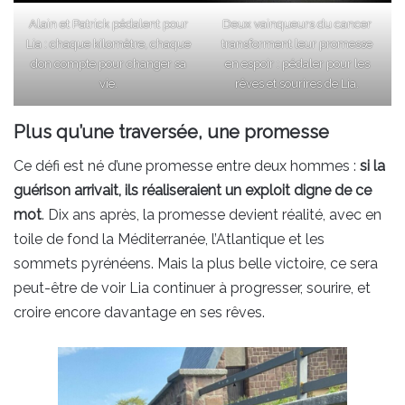
Alain et Patrick pédalent pour
Deux vainqueurs du cancer
Lia : chaque kilomètre, chaque
transforment leur promesse
don compte pour changer sa
en espoir : pédaler pour les
vie.
rêves et sourires de Lia.
Plus qu’une traversée, une promesse
Ce défi est né d’une promesse entre deux hommes :
si la
guérison arrivait, ils réaliseraient un exploit digne de ce
mot
. Dix ans après, la promesse devient réalité, avec en
toile de fond la Méditerranée, l’Atlantique et les
sommets pyrénéens. Mais la plus belle victoire, ce sera
peut-être de voir Lia continuer à progresser, sourire, et
croire encore davantage en ses rêves.