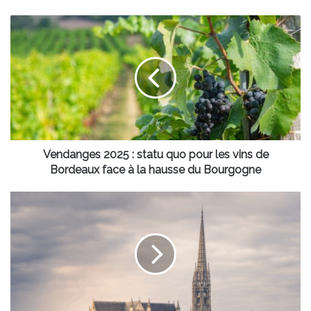
Vendanges
2025
:
statu
quo
pour
les
vins
de
Bordeaux
Vendanges 2025 : statu quo pour les vins de
face
Bordeaux face à la hausse du Bourgogne
à
la
Les
hausse
prévisions
du
météo
Bourgogne
du
jeudi
11
septembre
à