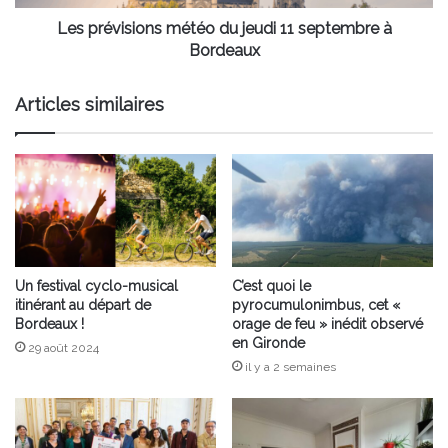
Bordeaux
Les prévisions météo du jeudi 11 septembre à
Bordeaux
Articles similaires
Un festival cyclo-musical
C’est quoi le
itinérant au départ de
pyrocumulonimbus, cet «
Bordeaux !
orage de feu » inédit observé
en Gironde
29 août 2024
il y a 2 semaines