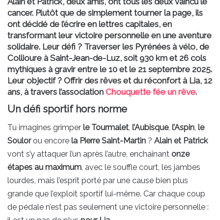
Alain et Patrick, deux amis, ont tous les deux vaincu le
cancer. Plutôt que de simplement tourner la page, ils
ont décidé de l’écrire en lettres capitales, en
transformant leur victoire personnelle en une aventure
solidaire. Leur défi ? Traverser les Pyrénées à vélo, de
Collioure à Saint-Jean-de-Luz, soit 930 km et 26 cols
mythiques à gravir entre le 10 et le 21 septembre 2025.
Leur objectif ? Offrir des rêves et du réconfort à Lia, 12
ans, à travers l’association
Chouquette fée un rêve
.
Un défi sportif hors norme
Tu imagines grimper
le Tourmalet
,
l’Aubisque
,
l’Aspin
,
le
Soulor
ou encore
la Pierre Saint-Martin
?
Alain et Patrick
vont s’y attaquer l’un après l’autre, enchaînant
onze
étapes au maximum
, avec le souffle court, les jambes
lourdes, mais l’esprit porté par une cause bien plus
grande que l’exploit sportif lui-même. Car chaque coup
de pédale n’est pas seulement une victoire personnelle :