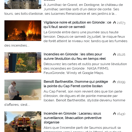
À Jumilhac-le-Grand, en Dordogne, le château de
Jumilhac semble sorti d’un décor de conte. Ses
tours, ses toits d’ardoise, ses lucarnes Renaissance et ses jardins à la...
Vigilance noire et pollution en Gironde : ce
21673
qu’il faut savoir ce samedi
La Gironde entre dans une journée sous haute
tension. Depuis ce samedi 25 juillet, le risque feux
de forêt atteint le niveau noir, tandis que les fumées
des incendies...
Incendies en Gironde : les sites pour
18128
suivre l’évolution du feu en temps réel
Découvrez les cartes et outils pour suivre l’évolution
des incendies en Gironde : NASA FIRMS,
FeuxGironde, Windy et Google Maps.
Benoît Bartherotte, l’homme qui protège
18099
la pointe du Cap Ferret contre l’océan
Au Cap Ferret, son nom revient dès que l’on parle
d’érosion, de digues et de pointe menacée par
l’océan. Benoît Bartherotte, styliste devenu homme
d’affaires, s’est...
Incendie en Gironde : Lacanau sous
16430
surveillance, l’évacuation préventive
s’organise
Alors que l’incendie parti de Saumos poursuit sa
progression vers Lacanau et le littoral, plus de 10