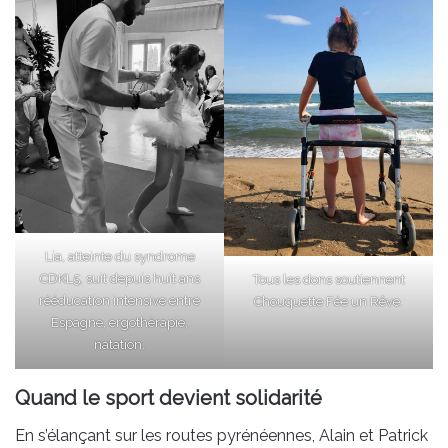
Lia, atteinte du syndrome
CDKL5, suit depuis huit ans
Tous les dons soutiennent
rééducation intensive entre
Chouquette Fée un Rêve.
Espagne, ergothérapie,
natation.
Quand le sport devient solidarité
En s’élançant sur les routes pyrénéennes, Alain et Patrick