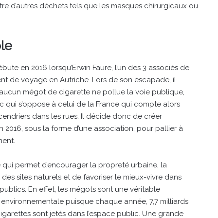
tre d’autres déchets tels que les masques chirurgicaux ou
ble
ébute en 2016 lorsqu’Erwin Faure, l’un des 3 associés de
ent de voyage en Autriche. Lors de son escapade, il
aucun mégot de cigarette ne pollue la voie publique,
c qui s’oppose à celui de la France qui compte alors
cendriers dans les rues. Il décide donc de créer
2016, sous la forme d’une association, pour pallier à
ent.
ve qui permet d’encourager la propreté urbaine, la
 des sites naturels et de favoriser le mieux-vivre dans
publics. En effet, les mégots sont une véritable
 environnementale puisque chaque année, 7,7 milliards
garettes sont jetés dans l’espace public. Une grande