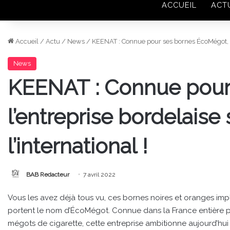
ACCUEIL
ACT
Accueil
/
Actu
/
News
/
KEENAT : Connue pour ses bornes ÉcoMégot, l’en
News
KEENAT : Connue pour
l’entreprise bordelaise 
l’international !
BAB Redacteur
7 avril 2022
Vous les avez déjà tous vu, ces bornes noires et oranges imp
portent le nom d’ÉcoMégot. Connue dans la France entière pour
mégots de cigarette, cette entreprise ambitionne aujourd’hui