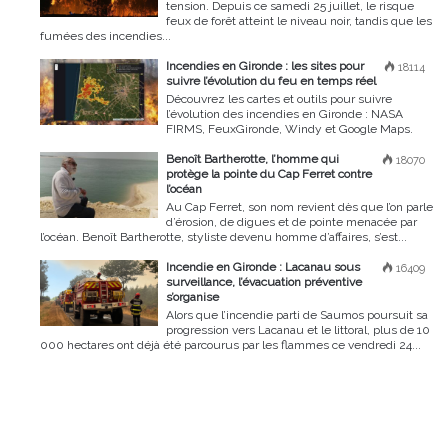
tension. Depuis ce samedi 25 juillet, le risque
feux de forêt atteint le niveau noir, tandis que les
fumées des incendies...
Incendies en Gironde : les sites pour
18114
suivre l’évolution du feu en temps réel
Découvrez les cartes et outils pour suivre
l’évolution des incendies en Gironde : NASA
FIRMS, FeuxGironde, Windy et Google Maps.
Benoît Bartherotte, l’homme qui
18070
protège la pointe du Cap Ferret contre
l’océan
Au Cap Ferret, son nom revient dès que l’on parle
d’érosion, de digues et de pointe menacée par
l’océan. Benoît Bartherotte, styliste devenu homme d’affaires, s’est...
Incendie en Gironde : Lacanau sous
16409
surveillance, l’évacuation préventive
s’organise
Alors que l’incendie parti de Saumos poursuit sa
progression vers Lacanau et le littoral, plus de 10
000 hectares ont déjà été parcourus par les flammes ce vendredi 24...