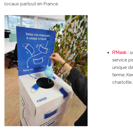
locaux partout en France.
R’Mask
:
so
service p
unique dan
terme, Kee
charlotte