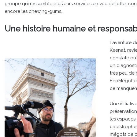
groupe qui rassemble plusieurs services en vue de lutter con
encore les chewing-gums.
Une histoire humaine et responsa
L’aventure d
Keenat, revi
constate qu’
un diagnosti
très peu de 
ÉcoMégot en 
ce manquem
Une initiati
préservation
les espaces 
catastrophe
mégots de ci