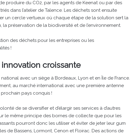
 de produire du CO2, par les agents de Keenat ou par des
atriés dans l’atelier de Talence. Les déchets sont ensuite
er un cercle vertueux où chaque étape de la solution sert la
n, la préservation de la biodiversité et de l’environnement.
stion des déchets pour les entreprises ou les
ités !
 innovation croissante
e national avec un siège à Bordeaux, Lyon et en Île de France.
lement, au marché international avec une première antenne
e prochain pays conquis !
onté de se diversifier et d’élargir ses services à d’autres
ur le même principe des bornes de collecte que pour les
ssants pourront donc les utiliser et éviter de jeter leur gum
illes de Bassens, Lormont, Cenon et Floirac. Des actions de