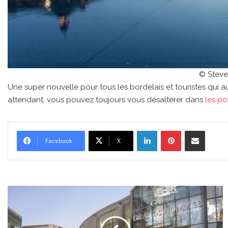
© Steve
Une super nouvelle pour tous les bordelais et touristes qui 
attendant, vous pouvez toujours vous désaltérer dans
les po
Linkedin
Pinterest
Partager par email
Facebook
X
Le
marché
des
Grands