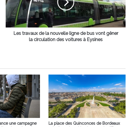
nouvelle
ligne
de
bus
vont
gêner
Les travaux de la nouvelle ligne de bus vont gêner
la
la circulation des voitures à Eysines
circulation
des
voitures
à
Eysines
lance une campagne
La place des Quinconces de Bordeaux