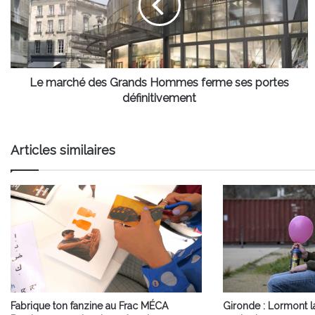
Hommes
ferme
ses
portes
définitivement
Le marché des Grands Hommes ferme ses portes
définitivement
Articles similaires
Fabrique ton fanzine au Frac MÉCA
Gironde : Lormont 