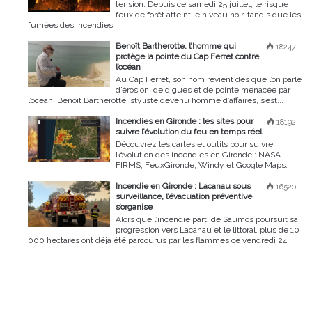
tension. Depuis ce samedi 25 juillet, le risque
feux de forêt atteint le niveau noir, tandis que les
fumées des incendies...
Benoît Bartherotte, l’homme qui
18247
protège la pointe du Cap Ferret contre
l’océan
Au Cap Ferret, son nom revient dès que l’on parle
d’érosion, de digues et de pointe menacée par
l’océan. Benoît Bartherotte, styliste devenu homme d’affaires, s’est...
Incendies en Gironde : les sites pour
18192
suivre l’évolution du feu en temps réel
Découvrez les cartes et outils pour suivre
l’évolution des incendies en Gironde : NASA
FIRMS, FeuxGironde, Windy et Google Maps.
Incendie en Gironde : Lacanau sous
16520
surveillance, l’évacuation préventive
s’organise
Alors que l’incendie parti de Saumos poursuit sa
progression vers Lacanau et le littoral, plus de 10
000 hectares ont déjà été parcourus par les flammes ce vendredi 24...