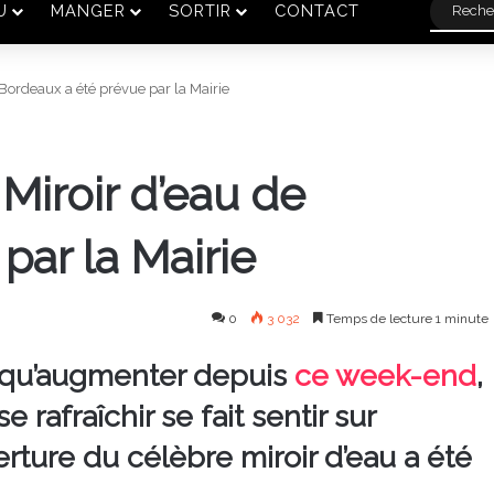
U
MANGER
SORTIR
CONTACT
 Bordeaux a été prévue par la Mairie
Miroir d’eau de
par la Mairie
0
3 032
Temps de lecture 1 minute
t qu’augmenter depuis
ce week-end
,
 rafraîchir se fait sentir sur
rture du célèbre miroir d’eau a été