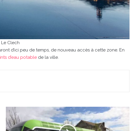
 Le Clech
auront d’ici peu de temps, de nouveau accès à cette zone. En
ints d’eau potable
de la ville.
Les
travaux
de
la