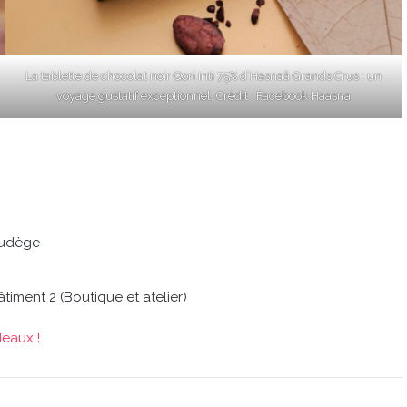
La tablette de chocolat noir Qori Inti 75% d’Hasnaâ Grands Crus : un
voyage gustatif exceptionnel. Crédit : Facebook Haasna
daudège
iment 2 (Boutique et atelier)
eaux !