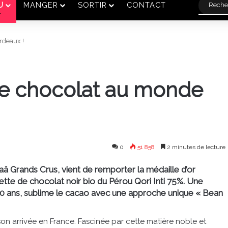
U
MANGER
SORTIR
CONTACT
rdeaux !
 de chocolat au monde
0
51 858
2 minutes de lecture
aâ Grands Crus, vient de remporter la médaille d’or
ette de chocolat noir bio du Pérou Qori Inti 75%. Une
0 ans, sublime le cacao avec une approche unique « Bean
on arrivée en France. Fascinée par cette matière noble et