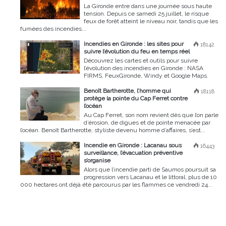
La Gironde entre dans une journée sous haute
tension. Depuis ce samedi 25 juillet, le risque
feux de forêt atteint le niveau noir, tandis que les
fumées des incendies...
Incendies en Gironde : les sites pour
18142
suivre l’évolution du feu en temps réel
Découvrez les cartes et outils pour suivre
l’évolution des incendies en Gironde : NASA
FIRMS, FeuxGironde, Windy et Google Maps.
Benoît Bartherotte, l’homme qui
18118
protège la pointe du Cap Ferret contre
l’océan
Au Cap Ferret, son nom revient dès que l’on parle
d’érosion, de digues et de pointe menacée par
l’océan. Benoît Bartherotte, styliste devenu homme d’affaires, s’est...
Incendie en Gironde : Lacanau sous
16443
surveillance, l’évacuation préventive
s’organise
Alors que l’incendie parti de Saumos poursuit sa
progression vers Lacanau et le littoral, plus de 10
000 hectares ont déjà été parcourus par les flammes ce vendredi 24...