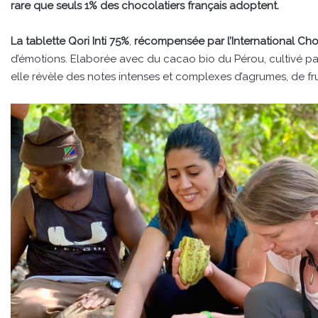
rare que seuls 1% des chocolatiers français adoptent.
La tablette Qori Inti 75%
,
récompensée par l’International Ch
d’émotions. Elaborée avec du cacao bio du Pérou, cultivé par
elle révèle des notes intenses et complexes d’agrumes, de fru