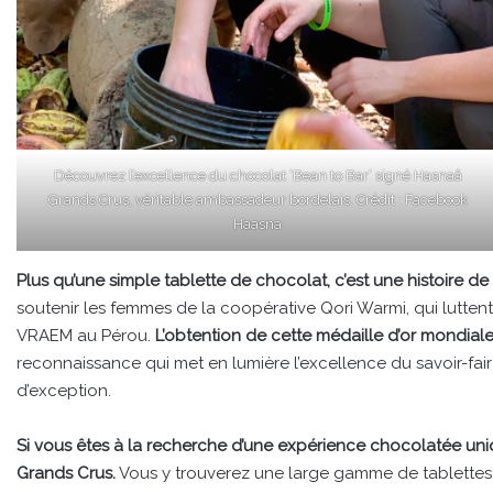
Découvrez l’excellence du chocolat ‘Bean to Bar’ signé Hasnaâ
Grands Crus, véritable ambassadeur bordelais. Crédit : Facebook
Haasna
Plus qu’une simple tablette de chocolat, c’est une histoire d
soutenir les femmes de la coopérative Qori Warmi, qui luttent
VRAEM au Pérou.
L’obtention de cette médaille d’or mondial
reconnaissance qui met en lumière l’excellence du savoir-fair
d’exception.
Si vous êtes à la recherche d’une expérience chocolatée uni
Grands Crus.
Vous y trouverez une large gamme de tablettes, 