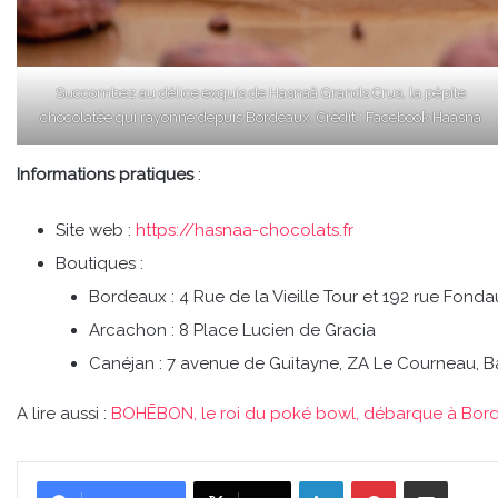
Succombez au délice exquis de Hasnaâ Grands Crus, la pépite
chocolatée qui rayonne depuis Bordeaux. Crédit : Facebook Haasna
Informations pratiques
:
Site web :
https://hasnaa-chocolats.fr
Boutiques :
Bordeaux : 4 Rue de la Vieille Tour et 192 rue Fon
Arcachon : 8 Place Lucien de Gracia
Canéjan : 7 avenue de Guitayne, ZA Le Courneau, Bât
A lire aussi :
BOHĒBON, le roi du poké bowl, débarque à Bord
Linkedin
Pinterest
Partager par email