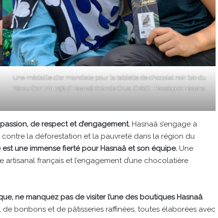
Une médaille d’or mondiale pour la tablette de chocolat noir bio du
Pérou Qori Inti 75% d’Hasnaâ Grands Crus. Crédit : Facebook Haasna
e passion, de respect et d’engagement.
Hasnaâ s’engage à
 contre la déforestation et la pauvreté dans la région du
e est une immense fierté pour Hasnaâ et son équipe.
Une
e artisanal français et l’engagement d’une chocolatière
que, ne manquez pas de visiter l’une des boutiques Hasnaâ
de bonbons et de pâtisseries raffinées, toutes élaborées avec