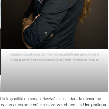
Laissez-vous séduire par l’harmonie parfaite des saveurs dans
chaque carré d’Hasnaâ Grands Crus Crédit : Facebook Haasna
t la traçabilité du cacao. Hasnaâ s’inscrit dans la démarche
 de cacao crues pour créer ses propres chocolats.
Une pratique