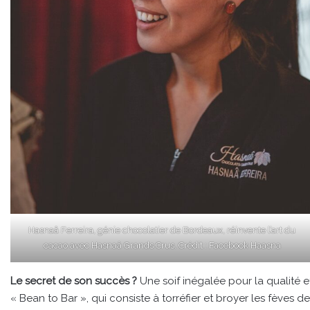
Hasnaâ Ferreira, génie chocolatier de Bordeaux, réinvente l’art du
cacao avec Hasnaâ Grands Crus. Crédit : Facebook Haasna
Le secret de son succès ?
Une soif inégalée pour la qualité e
« Bean to Bar », qui consiste à torréfier et broyer les fèves