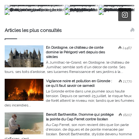
Articles les plus consultés
En Dordogne, ce château de conte
24467
domine le Périgord vert depuis des
siècles
À Jumilhac-le-Grand, en Dordogne, le château de
Jumilhac semble sorti d’un décor de conte. Ses
tours, ses toits d’ardoise, ses lucarnes Renaissance et ses jardins à la...
Vigilance noire et pollution en Gironde :
21770
ce qu’il faut savoir ce samedi
La Gironde entre dans une journée sous haute
tension. Depuis ce samedi 25 juillet, le risque feux
de forêt atteint le niveau noir, tandis que les fumées
des incendies...
Benoît Bartherotte, l’homme qui protège
18207
la pointe du Cap Ferret contre l’océan
Au Cap Ferret, son nom revient dès que l’on parle
d’érosion, de digues et de pointe menacée par
l’océan. Benoît Bartherotte, styliste devenu homme
d’affaires, s’est...