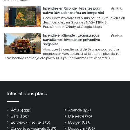
Incendies en Gironde : les sites pour
18182
suivre l’évolution du feu en temps réel
Découvrez les cartes et outils pour suivre l’évolution
des incendies en Gironde : NASA FIRMS,
FeuxGironde, Windy et Google Maps.
Incendie en Gironde : Lacanau sous
16502
surveillance, l’évacuation préventive
s’organise
Alors que l’incendie parti de Saumos poursuit sa
progression vers Lacanau et le littoral, plus de 10
000 hectares ont déjà été parcourus par les flammes ce vendredi 24...
Infos et bons plans
Actu
(4 339)
Agenda
(513)
Bars
(166)
Bien-être
(76)
Bordeaux Insolite
(156)
Bouger
(813)
Concerts et Festivals
(687)
Découvrir
(182)