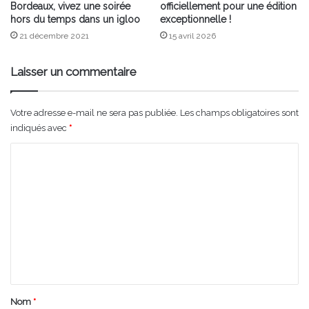
Bordeaux, vivez une soirée
officiellement pour une édition
hors du temps dans un igloo
exceptionnelle !
21 décembre 2021
15 avril 2026
Laisser un commentaire
Votre adresse e-mail ne sera pas publiée.
Les champs obligatoires sont
indiqués avec
*
C
o
m
m
e
n
t
a
Nom
*