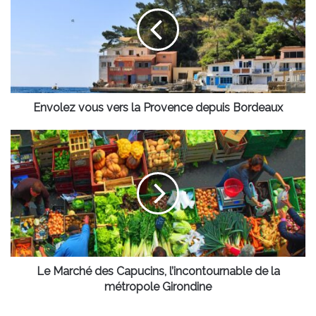
vers
la
Provence
depuis
Bordeaux
Envolez vous vers la Provence depuis Bordeaux
Le
Marché
des
Capucins,
l’incontournable
de
la
métropole
Girondine
Le Marché des Capucins, l’incontournable de la
métropole Girondine