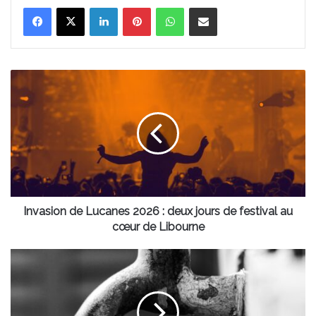
Linkedin
Pinterest
WhatsApp
Partager par email
Invasion
de
Lucanes
2026
:
deux
jours
de
festival
au
Invasion de Lucanes 2026 : deux jours de festival au
cœur
cœur de Libourne
de
Libourne
À
Mérignac,
des
locataires
dénoncent