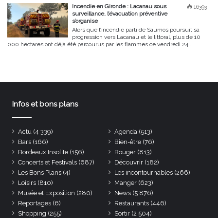
Incendie en Gironde : Lacanau sous
16393
surveillance, l’évacuation préventive
s’organise
Alors que l’incendie parti de Saumos poursuit sa
progression vers Lacanau et le littoral, plus de 10
000 hectares ont déjà été parcourus par les flammes ce vendredi 24...
Infos et bons plans
Actu
(4 339)
Agenda
(513)
Bars
(166)
Bien-être
(76)
Bordeaux Insolite
(156)
Bouger
(813)
Concerts et Festivals
(687)
Découvrir
(182)
Les Bons Plans
(4)
Les incontournables
(266)
Loisirs
(810)
Manger
(623)
Musée et Exposition
(280)
News
(5 876)
Reportages
(6)
Restaurants
(446)
Shopping
(255)
Sortir
(2 504)