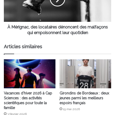
des
malfaçons
qui
empoisonnent
leur
À Mérignac, des locataires dénoncent des malfaçons
quotidien
qui empoisonnent leur quotidien
Articles similaires
Vacances d’hiver 2026 à Cap
Girondins de Bordeaux : deux
Sciences : des activités
jeunes parmi les meilleurs
scientifiques pour toute la
espoirs français
famille
15 mai 2026
3 février 2026