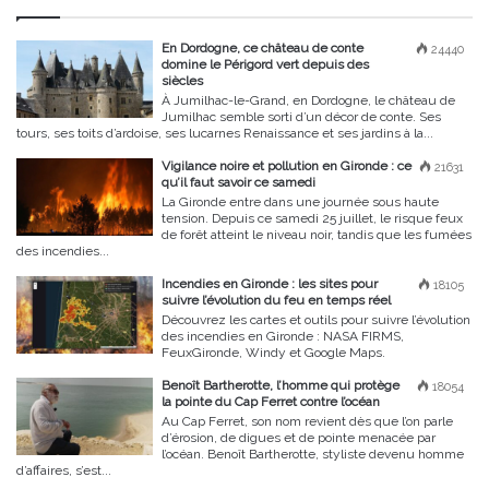
En Dordogne, ce château de conte
24440
domine le Périgord vert depuis des
siècles
À Jumilhac-le-Grand, en Dordogne, le château de
Jumilhac semble sorti d’un décor de conte. Ses
tours, ses toits d’ardoise, ses lucarnes Renaissance et ses jardins à la...
Vigilance noire et pollution en Gironde : ce
21631
qu’il faut savoir ce samedi
La Gironde entre dans une journée sous haute
tension. Depuis ce samedi 25 juillet, le risque feux
de forêt atteint le niveau noir, tandis que les fumées
des incendies...
Incendies en Gironde : les sites pour
18105
suivre l’évolution du feu en temps réel
Découvrez les cartes et outils pour suivre l’évolution
des incendies en Gironde : NASA FIRMS,
FeuxGironde, Windy et Google Maps.
Benoît Bartherotte, l’homme qui protège
18054
la pointe du Cap Ferret contre l’océan
Au Cap Ferret, son nom revient dès que l’on parle
d’érosion, de digues et de pointe menacée par
l’océan. Benoît Bartherotte, styliste devenu homme
d’affaires, s’est...