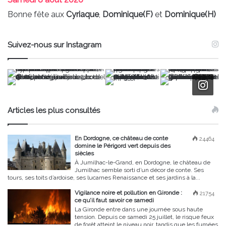
Bonne fête aux
Cyriaque
,
Dominique(F)
et
Dominique(H)
Suivez-nous sur Instagram
Articles les plus consultés
En Dordogne, ce château de conte
24464
domine le Périgord vert depuis des
siècles
À Jumilhac-le-Grand, en Dordogne, le château de
Jumilhac semble sorti d’un décor de conte. Ses
tours, ses toits d’ardoise, ses lucarnes Renaissance et ses jardins à la...
Vigilance noire et pollution en Gironde :
21754
ce qu’il faut savoir ce samedi
La Gironde entre dans une journée sous haute
tension. Depuis ce samedi 25 juillet, le risque feux
de forêt atteint le niveau noir, tandis que les fumées