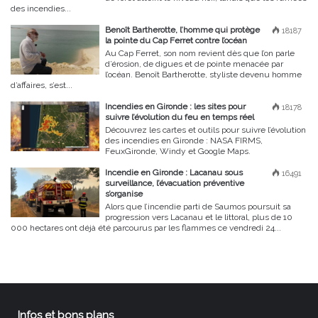
des incendies...
Benoît Bartherotte, l’homme qui protège
18187
la pointe du Cap Ferret contre l’océan
Au Cap Ferret, son nom revient dès que l’on parle
d’érosion, de digues et de pointe menacée par
l’océan. Benoît Bartherotte, styliste devenu homme
d’affaires, s’est...
Incendies en Gironde : les sites pour
18178
suivre l’évolution du feu en temps réel
Découvrez les cartes et outils pour suivre l’évolution
des incendies en Gironde : NASA FIRMS,
FeuxGironde, Windy et Google Maps.
Incendie en Gironde : Lacanau sous
16491
surveillance, l’évacuation préventive
s’organise
Alors que l’incendie parti de Saumos poursuit sa
progression vers Lacanau et le littoral, plus de 10
000 hectares ont déjà été parcourus par les flammes ce vendredi 24...
Infos et bons plans