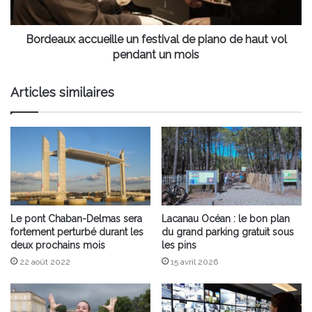
haut
vol
pendant
Bordeaux accueille un festival de piano de haut vol
un
pendant un mois
mois
Articles similaires
Le pont Chaban-Delmas sera
Lacanau Océan : le bon plan
fortement perturbé durant les
du grand parking gratuit sous
deux prochains mois
les pins
22 août 2022
15 avril 2026