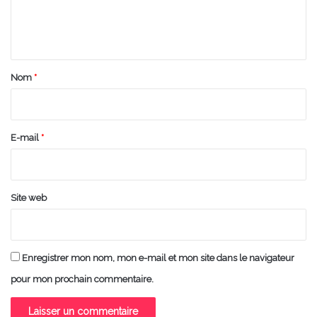
e
n
t
a
Nom
*
i
r
e
E-mail
*
*
Site web
Enregistrer mon nom, mon e-mail et mon site dans le navigateur
pour mon prochain commentaire.