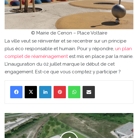
© Mairie de Cenon – Place Voltaire
La ville veut se réinventer et se recentrer sur un principe
plus éco responsable et humain. Pour y répondre,
un plan
complet de réaménagement
est mis en place par la mairie.
L’inauguration du 02 juillet marque le début de cet
engagement. Est-ce que vous comptez y participer ?
Linkedin
Pinterest
WhatsApp
Partager par email
Le
plus
gros
data