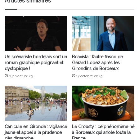
Articles similaires
en
mode
Hip-
Hop
des
années
90
?
Un scénariste bordelais sort un
Boavista : l’autre fiasco de
roman graphique poignant et
Gérard Lopez après les
dystopique !
Girondins de Bordeaux
6 janvier 2025
17 octobre 2025
Canicule en Gironde : vigilance
Le Crousty : ce phénomène né
jaune et appel à la prudence
à Bordeaux qui affole toute la
dès dimanche
France