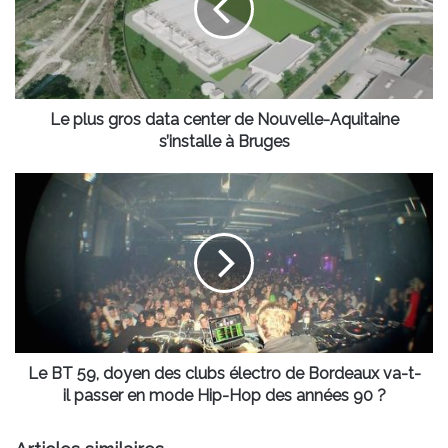
center
de
Nouvelle-
Aquitaine
s’installe
à
Le plus gros data center de Nouvelle-Aquitaine
Bruges
s’installe à Bruges
Le
BT
59,
doyen
des
clubs
électro
de
Bordeaux
va-
Le BT 59, doyen des clubs électro de Bordeaux va-t-
t-
il passer en mode Hip-Hop des années 90 ?
il
passer