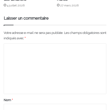
4 juillet 2026
27 mars 2026
Laisser un commentaire
Votre adresse e-mail ne sera pas publiée.
Les champs obligatoires sont
indiqués avec
*
C
o
m
m
e
n
t
a
Nom
*
i