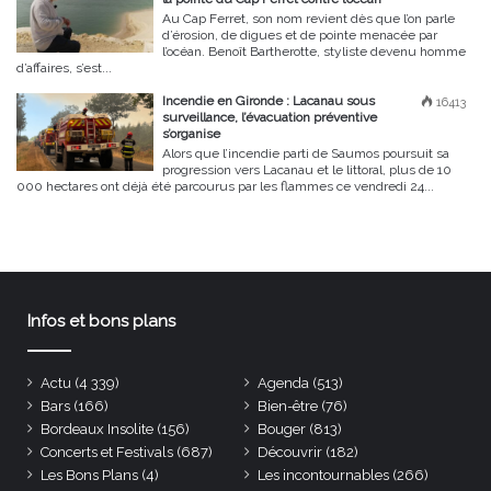
Au Cap Ferret, son nom revient dès que l’on parle
d’érosion, de digues et de pointe menacée par
l’océan. Benoît Bartherotte, styliste devenu homme
d’affaires, s’est...
Incendie en Gironde : Lacanau sous
16413
surveillance, l’évacuation préventive
s’organise
Alors que l’incendie parti de Saumos poursuit sa
progression vers Lacanau et le littoral, plus de 10
000 hectares ont déjà été parcourus par les flammes ce vendredi 24...
Infos et bons plans
Actu
(4 339)
Agenda
(513)
Bars
(166)
Bien-être
(76)
Bordeaux Insolite
(156)
Bouger
(813)
Concerts et Festivals
(687)
Découvrir
(182)
Les Bons Plans
(4)
Les incontournables
(266)