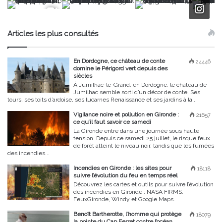
Articles les plus consultés
En Dordogne, ce château de conte
24446
domine le Périgord vert depuis des
siècles
À Jumilhac-le-Grand, en Dordogne, le château de
Jumilhac semble sorti d’un décor de conte. Ses
tours, ses toits d’ardoise, ses lucarnes Renaissance et ses jardins à la...
Vigilance noire et pollution en Gironde :
21657
ce qu’il faut savoir ce samedi
La Gironde entre dans une journée sous haute
tension. Depuis ce samedi 25 juillet, le risque feux
de forêt atteint le niveau noir, tandis que les fumées
des incendies...
Incendies en Gironde : les sites pour
18118
suivre l’évolution du feu en temps réel
Découvrez les cartes et outils pour suivre l’évolution
des incendies en Gironde : NASA FIRMS,
FeuxGironde, Windy et Google Maps.
Benoît Bartherotte, l’homme qui protège
18079
la pointe du Cap Ferret contre l’océan