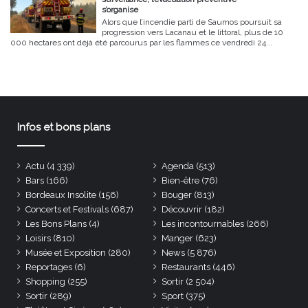
s’organise
Alors que l’incendie parti de Saumos poursuit sa
progression vers Lacanau et le littoral, plus de 10
000 hectares ont déjà été parcourus par les flammes ce vendredi 24...
Infos et bons plans
Actu
(4 339)
Agenda
(513)
Bars
(166)
Bien-être
(76)
Bordeaux Insolite
(156)
Bouger
(813)
Concerts et Festivals
(687)
Découvrir
(182)
Les Bons Plans
(4)
Les incontournables
(266)
Loisirs
(810)
Manger
(623)
Musée et Exposition
(280)
News
(5 876)
Reportages
(6)
Restaurants
(446)
Shopping
(255)
Sortir
(2 504)
Sortir
(289)
Sport
(375)