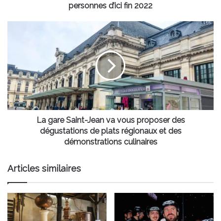
personnes d’ici fin 2022
La
gare
Saint-
Jean
va
vous
proposer
des
dégustations
de
La gare Saint-Jean va vous proposer des
plats
dégustations de plats régionaux et des
régionaux
démonstrations culinaires
et
des
Articles similaires
démonstrations
culinaires