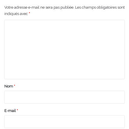
Votre adresse e-mail ne sera pas publiée.
Les champs obligatoires sont
indiqués avec
*
C
o
m
m
e
n
t
a
Nom
*
i
r
e
E-mail
*
*