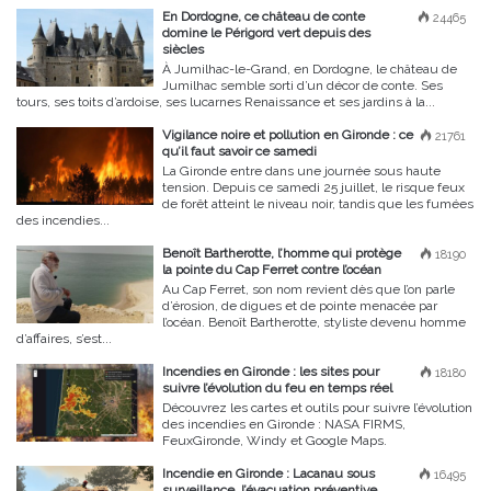
En Dordogne, ce château de conte
24465
domine le Périgord vert depuis des
siècles
À Jumilhac-le-Grand, en Dordogne, le château de
Jumilhac semble sorti d’un décor de conte. Ses
tours, ses toits d’ardoise, ses lucarnes Renaissance et ses jardins à la...
Vigilance noire et pollution en Gironde : ce
21761
qu’il faut savoir ce samedi
La Gironde entre dans une journée sous haute
tension. Depuis ce samedi 25 juillet, le risque feux
de forêt atteint le niveau noir, tandis que les fumées
des incendies...
Benoît Bartherotte, l’homme qui protège
18190
la pointe du Cap Ferret contre l’océan
Au Cap Ferret, son nom revient dès que l’on parle
d’érosion, de digues et de pointe menacée par
l’océan. Benoît Bartherotte, styliste devenu homme
d’affaires, s’est...
Incendies en Gironde : les sites pour
18180
suivre l’évolution du feu en temps réel
Découvrez les cartes et outils pour suivre l’évolution
des incendies en Gironde : NASA FIRMS,
FeuxGironde, Windy et Google Maps.
Incendie en Gironde : Lacanau sous
16495
surveillance, l’évacuation préventive