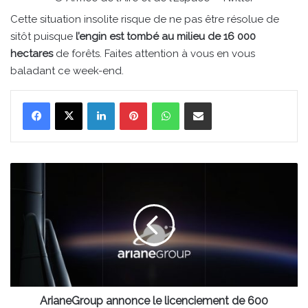
Cette situation insolite risque de ne pas être résolue de
sitôt puisque
l’engin est tombé au milieu de 16 000
hectares
de forêts. Faites attention à vous en vous
baladant ce week-end.
Linkedin
Pinterest
WhatsApp
Partager par email
ArianeGroup
annonce
le
licenciement
de
600
personnes
d’ici
fin
2022
ArianeGroup annonce le licenciement de 600