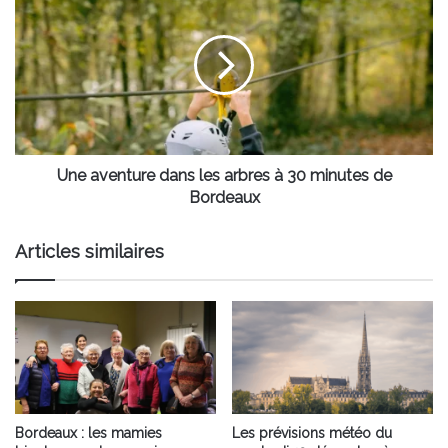
solidaire
aventure
dans
les
arbres
à
30
minutes
de
Bordeaux
Une aventure dans les arbres à 30 minutes de
Bordeaux
Articles similaires
Bordeaux : les mamies
Les prévisions météo du