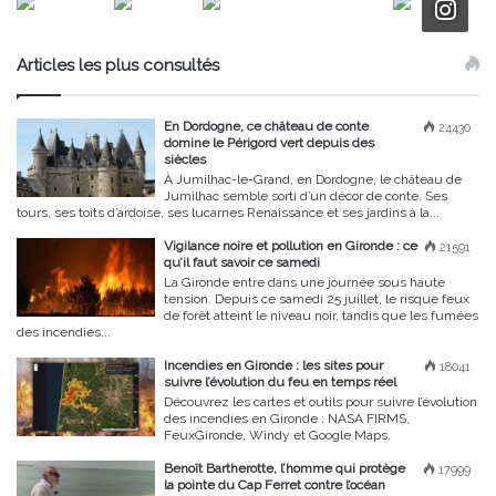
Articles les plus consultés
En Dordogne, ce château de conte
24430
domine le Périgord vert depuis des
siècles
À Jumilhac-le-Grand, en Dordogne, le château de
Jumilhac semble sorti d’un décor de conte. Ses
tours, ses toits d’ardoise, ses lucarnes Renaissance et ses jardins à la...
Vigilance noire et pollution en Gironde : ce
21591
qu’il faut savoir ce samedi
La Gironde entre dans une journée sous haute
tension. Depuis ce samedi 25 juillet, le risque feux
de forêt atteint le niveau noir, tandis que les fumées
des incendies...
Incendies en Gironde : les sites pour
18041
suivre l’évolution du feu en temps réel
Découvrez les cartes et outils pour suivre l’évolution
des incendies en Gironde : NASA FIRMS,
FeuxGironde, Windy et Google Maps.
Benoît Bartherotte, l’homme qui protège
17999
la pointe du Cap Ferret contre l’océan