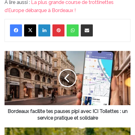
À lire aussi :
La plus grande course de trottinettes
d’Europe débarque à Bordeaux !
Linkedin
Pinterest
WhatsApp
Partager par email
Bordeaux
facilite
tes
pauses
pipi
avec
ICI
Toilettes
:
un
Bordeaux facilite tes pauses pipi avec ICI Toilettes : un
service
service pratique et solidaire
pratique
et
Une