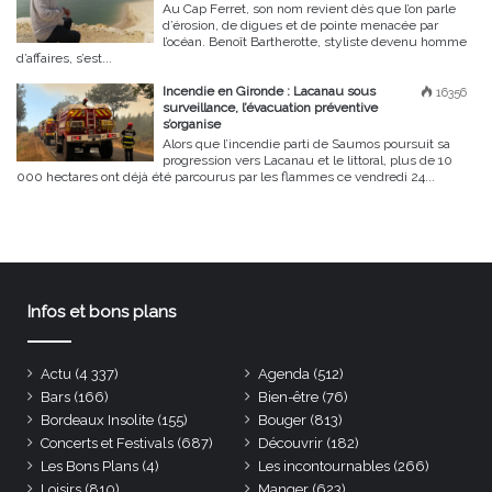
Au Cap Ferret, son nom revient dès que l’on parle
d’érosion, de digues et de pointe menacée par
l’océan. Benoît Bartherotte, styliste devenu homme
d’affaires, s’est...
Incendie en Gironde : Lacanau sous
16356
surveillance, l’évacuation préventive
s’organise
Alors que l’incendie parti de Saumos poursuit sa
progression vers Lacanau et le littoral, plus de 10
000 hectares ont déjà été parcourus par les flammes ce vendredi 24...
Infos et bons plans
Actu
(4 337)
Agenda
(512)
Bars
(166)
Bien-être
(76)
Bordeaux Insolite
(155)
Bouger
(813)
Concerts et Festivals
(687)
Découvrir
(182)
Les Bons Plans
(4)
Les incontournables
(266)
Loisirs
(810)
Manger
(623)