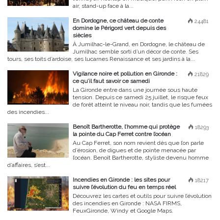
air, stand-up face à la...
En Dordogne, ce château de conte
24481
domine le Périgord vert depuis des
siècles
À Jumilhac-le-Grand, en Dordogne, le château de
Jumilhac semble sorti d’un décor de conte. Ses
tours, ses toits d’ardoise, ses lucarnes Renaissance et ses jardins à la...
Vigilance noire et pollution en Gironde :
21829
ce qu’il faut savoir ce samedi
La Gironde entre dans une journée sous haute
tension. Depuis ce samedi 25 juillet, le risque feux
de forêt atteint le niveau noir, tandis que les fumées
des incendies...
Benoît Bartherotte, l’homme qui protège
18293
la pointe du Cap Ferret contre l’océan
Au Cap Ferret, son nom revient dès que l’on parle
d’érosion, de digues et de pointe menacée par
l’océan. Benoît Bartherotte, styliste devenu homme
d’affaires, s’est...
Incendies en Gironde : les sites pour
18217
suivre l’évolution du feu en temps réel
Découvrez les cartes et outils pour suivre l’évolution
des incendies en Gironde : NASA FIRMS,
FeuxGironde, Windy et Google Maps.