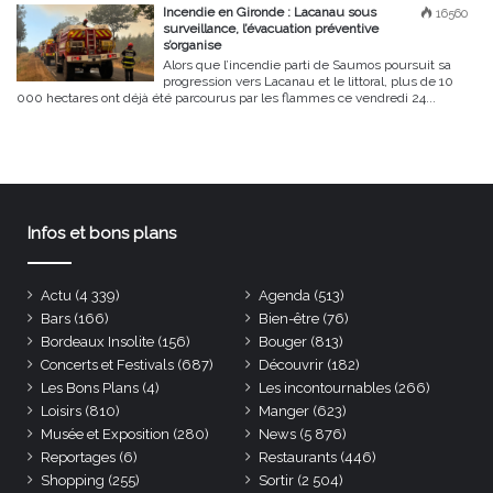
Incendie en Gironde : Lacanau sous
16560
surveillance, l’évacuation préventive
s’organise
Alors que l’incendie parti de Saumos poursuit sa
progression vers Lacanau et le littoral, plus de 10
000 hectares ont déjà été parcourus par les flammes ce vendredi 24...
Infos et bons plans
Actu
(4 339)
Agenda
(513)
Bars
(166)
Bien-être
(76)
Bordeaux Insolite
(156)
Bouger
(813)
Concerts et Festivals
(687)
Découvrir
(182)
Les Bons Plans
(4)
Les incontournables
(266)
Loisirs
(810)
Manger
(623)
Musée et Exposition
(280)
News
(5 876)
Reportages
(6)
Restaurants
(446)
Shopping
(255)
Sortir
(2 504)