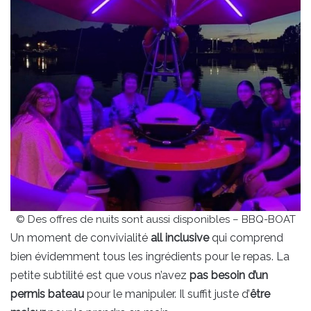
© Des offres de nuits sont aussi disponibles – BBQ-BOAT
Un moment de convivialité
all inclusive
qui comprend
bien évidemment tous les ingrédients pour le repas. La
petite subtilité est que vous n’avez
pas besoin d’un
permis bateau
pour le manipuler. Il suffit juste d’
être