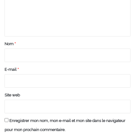
m
e
n
t
a
Nom
*
i
r
e
E-mail
*
*
Site web
Enregistrer mon nom, mon e-mail et mon site dans le navigateur
pour mon prochain commentaire.