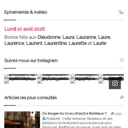
Ephéméride & météo
Lundi
10 août 2026
Bonne fête aux
Dieudonne
,
Laura
,
Lauranne
,
Laure
,
Laurence
,
Laurent
,
Laurentine
,
Laurette
et
Laurie
Suivez-nous sur Instagram
Articles les plus consultés
Où bouger du 10 au 16 août à Bordeaux ?
1050
Publicité :
Cette semaine, Bordeaux et ses
alentours ne te laissent aucune excuse pour
t’ennuyer. Rooftop en musique, punk rock en plein