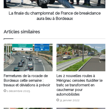
breakdance
aura
lieu
La finale du championnat de France de breakdance
à
aura lieu à Bordeaux
Bordeaux
Articles similaires
Fermetures de la rocade de
Les 2 nouvelles routes à
Bordeaux cette semaine :
Mérignac censées fluidifier le
travaux et déviations à prévoir
trafic se transforment en
cauchemar pour
1 décembre 2025
automobilistes
31 janvier 2022