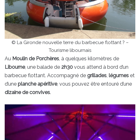
© La Gironde nouvelle terre du barbecue flottant ? –
Tourisme libournais
Au
Moulin de Porchères
, à quelques kilomètres de
Libourne
, une balade de
2h30
vous attend à bord d’un
barbecue flottant. Accompagné de
grillades
,
légumes
et
d’une
planche apéritive
, vous pouvez être entouré d’une
dizaine de convives
.