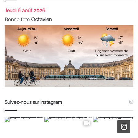
Jeudi
6 août 2026
Bonne fête
Octavien
Aujourd'hui
Vendredi
Samedi
16°
15°
17°
31°
35°
38°
Clair
Clair
Légères averses de
pluie avec tonnerre
Suivez-nous sur Instagram