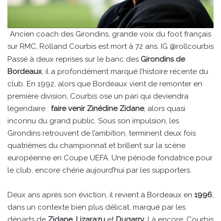
Ancien coach des Girondins, grande voix du foot français
sur RMC, Rolland Courbis est mort à 72 ans. IG @rollcourbis
Passé à deux reprises sur le banc des
Girondins de
Bordeaux
, il a profondément marqué l’histoire récente du
club. En 1992, alors que Bordeaux vient de remonter en
première division, Courbis ose un pari qui deviendra
légendaire :
faire venir Zinédine Zidane
, alors quasi
inconnu du grand public. Sous son impulsion, les
Girondins retrouvent de l’ambition, terminent deux fois
quatrièmes du championnat et brillent sur la scène
européenne en Coupe UEFA. Une période fondatrice pour
le club, encore chérie aujourd’hui par les supporters.
Deux ans après son éviction, il revient à Bordeaux en
1996
,
dans un contexte bien plus délicat, marqué par les
départs de
Zidane
,
Lizarazu
et
Dugarry
. Là encore, Courbis