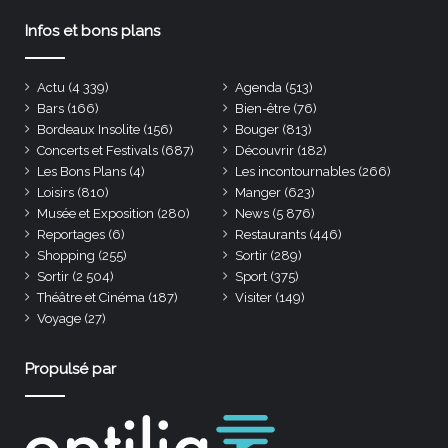
Infos et bons plans
Actu
(4 339)
Agenda
(513)
Bars
(166)
Bien-être
(76)
Bordeaux Insolite
(156)
Bouger
(813)
Concerts et Festivals
(687)
Découvrir
(182)
Les Bons Plans
(4)
Les incontournables
(266)
Loisirs
(810)
Manger
(623)
Musée et Exposition
(280)
News
(5 876)
Reportages
(6)
Restaurants
(446)
Shopping
(255)
Sortir
(289)
Sortir
(2 504)
Sport
(375)
Théâtre et Cinéma
(187)
Visiter
(149)
Voyage
(27)
Propulsé par