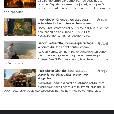
La Gironde entre dans une journée sous haute
tension. Depuis ce samedi 25 juillet, le risque feux
de forêt atteint le niveau noir, tandis que les fumées
des incendies...
Incendies en Gironde : les sites pour
18090
suivre l’évolution du feu en temps réel
Découvrez les cartes et outils pour suivre l’évolution
des incendies en Gironde : NASA FIRMS,
FeuxGironde, Windy et Google Maps.
Benoît Bartherotte, l’homme qui protège
18038
la pointe du Cap Ferret contre l’océan
Au Cap Ferret, son nom revient dès que l’on parle
d’érosion, de digues et de pointe menacée par
l’océan. Benoît Bartherotte, styliste devenu homme
d’affaires, s’est...
Incendie en Gironde : Lacanau sous
16382
surveillance, l’évacuation préventive
s’organise
Alors que l’incendie parti de Saumos poursuit sa
progression vers Lacanau et le littoral, plus de 10
000 hectares ont déjà été parcourus par les flammes ce vendredi 24...