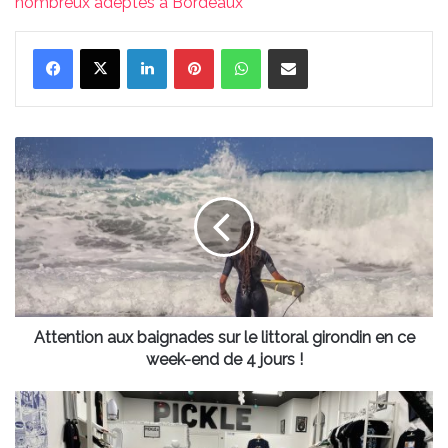
nombreux adeptes à Bordeaux
Linkedin
Pinterest
WhatsApp
Partager par email
Attention
aux
baignades
sur
le
littoral
girondin
en
ce
week-
Attention aux baignades sur le littoral girondin en ce
end
week-end de 4 jours !
de
4
Pickle :
jours
le
!
magasin