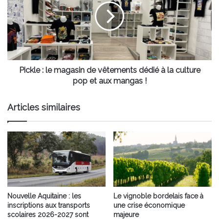
de
vêtements
dédié
à
la
culture
pop
Pickle : le magasin de vêtements dédié à la culture
et
pop et aux mangas !
aux
mangas !
Articles similaires
Nouvelle Aquitaine : les
Le vignoble bordelais face à
inscriptions aux transports
une crise économique
scolaires 2026-2027 sont
majeure