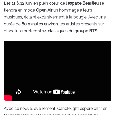
Les
11 & 12 juin
, en plein cœur de l’
espace Beaulieu
se
tiendra en mode
Open Air
un hommage à leurs
musiques, éclairé exclusivement à la bougie. Avec une
durée de
60 minutes environ
, les artistes présents sur
place interpréteront
14 classiques du groupe BTS
.
Avec ce nouvel événement, Candlelight espère offrir en