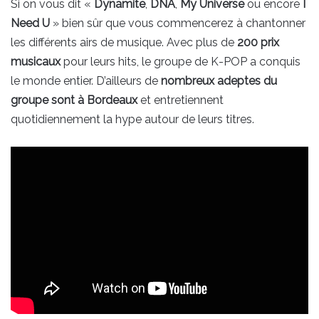
Si on vous dit «
Dynamite
,
DNA
,
My Universe
ou encore
I
Need U
» bien sûr que vous commencerez à chantonner
les différents airs de musique. Avec plus de
200 prix
musicaux
pour leurs hits, le groupe de K-POP a conquis
le monde entier. D’ailleurs de
nombreux adeptes du
groupe sont à Bordeaux
et entretiennent
quotidiennement la hype autour de leurs titres.