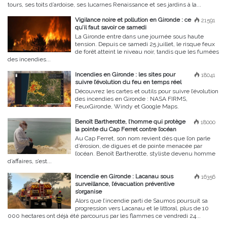
tours, ses toits d’ardoise, ses lucarnes Renaissance et ses jardins à la...
Vigilance noire et pollution en Gironde : ce
21591
qu’il faut savoir ce samedi
La Gironde entre dans une journée sous haute
tension. Depuis ce samedi 25 juillet, le risque feux
de forêt atteint le niveau noir, tandis que les fumées
des incendies...
Incendies en Gironde : les sites pour
18041
suivre l’évolution du feu en temps réel
Découvrez les cartes et outils pour suivre l’évolution
des incendies en Gironde : NASA FIRMS,
FeuxGironde, Windy et Google Maps.
Benoît Bartherotte, l’homme qui protège
18000
la pointe du Cap Ferret contre l’océan
Au Cap Ferret, son nom revient dès que l’on parle
d’érosion, de digues et de pointe menacée par
l’océan. Benoît Bartherotte, styliste devenu homme
d’affaires, s’est...
Incendie en Gironde : Lacanau sous
16356
surveillance, l’évacuation préventive
s’organise
Alors que l’incendie parti de Saumos poursuit sa
progression vers Lacanau et le littoral, plus de 10
000 hectares ont déjà été parcourus par les flammes ce vendredi 24...