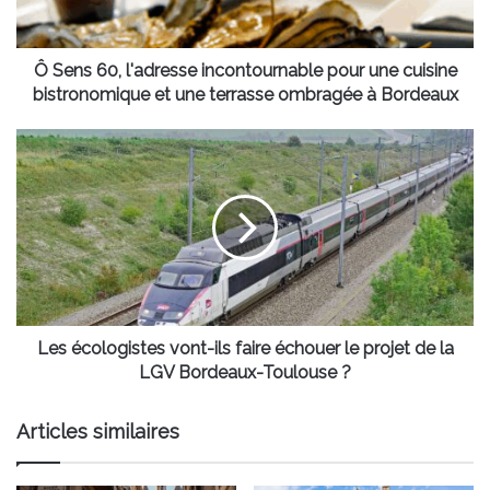
cuisine
bistronomique
et
Ô Sens 60, l'adresse incontournable pour une cuisine
une
bistronomique et une terrasse ombragée à Bordeaux
terrasse
ombragée
Les
à
écologistes
Bordeaux
vont-
ils
faire
échouer
le
projet
de
la
Les écologistes vont-ils faire échouer le projet de la
LGV
LGV Bordeaux-Toulouse ?
Bordeaux-
Toulouse
Articles similaires
?