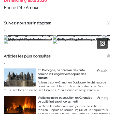
Dimanche
9 août 2026
Bonne fête
Amour
Suivez-nous sur Instagram
Articles les plus consultés
En Dordogne, ce château de conte
24469
domine le Périgord vert depuis des
siècles
À Jumilhac-le-Grand, en Dordogne, le château de
Jumilhac semble sorti d’un décor de conte. Ses
tours, ses toits d’ardoise, ses lucarnes Renaissance et ses jardins à la...
Vigilance noire et pollution en Gironde :
21779
ce qu’il faut savoir ce samedi
La Gironde entre dans une journée sous haute
tension. Depuis ce samedi 25 juillet, le risque feux
de forêt atteint le niveau noir, tandis que les fumées