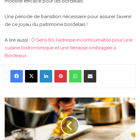
mobilité efficace pour les Bordelais.
Une période de transition nécessaire pour assurer l’avenir
de ce joyau du patrimoine bordelais !
A lire aussi :
Ô Sens 60, l’adresse incontournable pour une
cuisine bistronomique et une terrasse ombragée à
Bordeaux
Linkedin
Pinterest
WhatsApp
Partager par email
Ô
Sens
60,
l'adresse
incontournable
pour
une