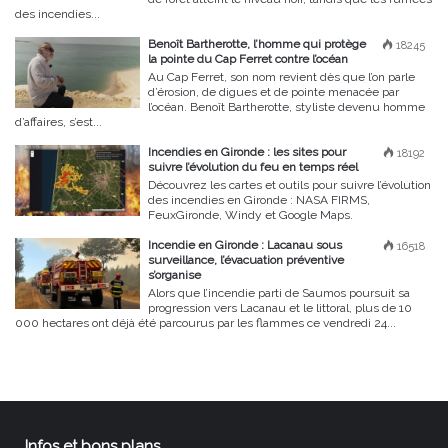
des incendies...
Benoît Bartherotte, l’homme qui protège
18245
la pointe du Cap Ferret contre l’océan
Au Cap Ferret, son nom revient dès que l’on parle
d’érosion, de digues et de pointe menacée par
l’océan. Benoît Bartherotte, styliste devenu homme
d’affaires, s’est...
Incendies en Gironde : les sites pour
18192
suivre l’évolution du feu en temps réel
Découvrez les cartes et outils pour suivre l’évolution
des incendies en Gironde : NASA FIRMS,
FeuxGironde, Windy et Google Maps.
Incendie en Gironde : Lacanau sous
16518
surveillance, l’évacuation préventive
s’organise
Alors que l’incendie parti de Saumos poursuit sa
progression vers Lacanau et le littoral, plus de 10
000 hectares ont déjà été parcourus par les flammes ce vendredi 24...
Infos et bons plans