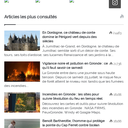
Articles les plus consultés
En Dordogne, ce château de conte
24463
domine le Périgord vert depuis des
siècles
À Jumilhac-le-Grand, en Dordogne, le château de
Jumilhac semble sorti d’un décor de conte. Ses
tours, ses toits d’ardoise, ses lucarnes Renaissance et ses jardins à la...
Vigilance noire et pollution en Gironde : ce
21738
qu’il faut savoir ce samedi
La Gironde entre dans une journée sous haute
tension. Depuis ce samedi 25 juillet, le risque feux
de forêt atteint le niveau noir, tandis que les fumées
des incendies...
Incendies en Gironde : les sites pour
18168
suivre l’évolution du feu en temps réel
Découvrez les cartes et outils pour suivre l’évolution
des incendies en Gironde : NASA FIRMS,
FeuxGironde, Windy et Google Maps.
Benoît Bartherotte, l’homme qui protège
18166
la pointe du Cap Ferret contre l’océan