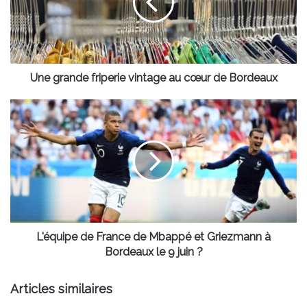
au
cœur
de
Bordeaux
Une grande friperie vintage au cœur de Bordeaux
L'équipe
de
France
de
Mbappé
et
Griezmann
à
Bordeaux
le
L'équipe de France de Mbappé et Griezmann à
9
Bordeaux le 9 juin ?
juin
?
Articles similaires