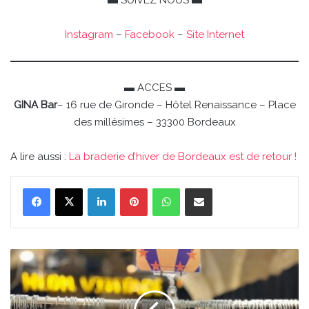
▬ SUIVEZ NOUS ▬
Instagram
–
Facebook
–
Site Internet
▬ ACCES ▬
GINA Bar
– 16 rue de Gironde – Hôtel Renaissance – Place
des millésimes – 33300 Bordeaux
A lire aussi :
La braderie d’hiver de Bordeaux est de retour !
Linkedin
Pinterest
WhatsApp
Partager par email
Une
grande
friperie
vintage