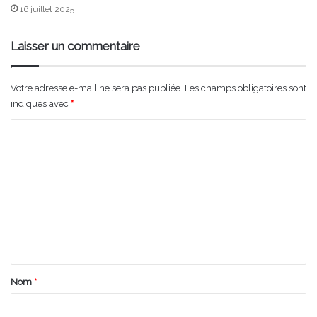
16 juillet 2025
Laisser un commentaire
Votre adresse e-mail ne sera pas publiée.
Les champs obligatoires sont
indiqués avec
*
C
o
m
m
e
n
t
a
Nom
*
i