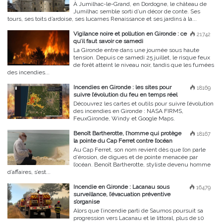
À Jumilhac-le-Grand, en Dordogne, le château de
Jumilhac semble sorti d’un décor de conte. Ses
tours, ses toits d’ardoise, ses lucarnes Renaissance et ses jardins à la...
Vigilance noire et pollution en Gironde : ce
21742
qu’il faut savoir ce samedi
La Gironde entre dans une journée sous haute
tension. Depuis ce samedi 25 juillet, le risque feux
de forêt atteint le niveau noir, tandis que les fumées
des incendies...
Incendies en Gironde : les sites pour
18169
suivre l’évolution du feu en temps réel
Découvrez les cartes et outils pour suivre l’évolution
des incendies en Gironde : NASA FIRMS,
FeuxGironde, Windy et Google Maps.
Benoît Bartherotte, l’homme qui protège
18167
la pointe du Cap Ferret contre l’océan
Au Cap Ferret, son nom revient dès que l’on parle
d’érosion, de digues et de pointe menacée par
l’océan. Benoît Bartherotte, styliste devenu homme
d’affaires, s’est...
Incendie en Gironde : Lacanau sous
16479
surveillance, l’évacuation préventive
s’organise
Alors que l’incendie parti de Saumos poursuit sa
progression vers Lacanau et le littoral, plus de 10