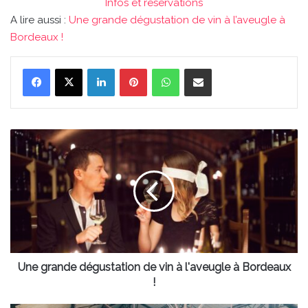
Infos et réservations
A lire aussi :
Une grande dégustation de vin à l’aveugle à
Bordeaux !
Linkedin
Pinterest
WhatsApp
Partager par email
Une
grande
dégustation
de
vin
à
l'aveugle
à
Bordeaux
!
Une grande dégustation de vin à l'aveugle à Bordeaux
!