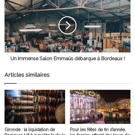
Un
immense
Salon
Emmaüs
débarque
à
Bordeaux
!
Un immense Salon Emmaüs débarque à Bordeaux !
Articles similaires
Gironde : la liquidation de
Pour les fêtes de fin d’année,