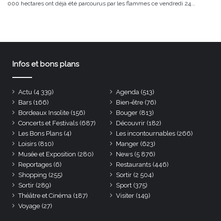
000 hectares ont déjà été parcourus par les flammes ce vendredi 24...
Infos et bons plans
Actu
(4 339)
Agenda
(513)
Bars
(166)
Bien-être
(76)
Bordeaux Insolite
(156)
Bouger
(813)
Concerts et Festivals
(687)
Découvrir
(182)
Les Bons Plans
(4)
Les incontournables
(266)
Loisirs
(810)
Manger
(623)
Musée et Exposition
(280)
News
(5 876)
Reportages
(6)
Restaurants
(446)
Shopping
(255)
Sortir
(2 504)
Sortir
(289)
Sport
(375)
Théâtre et Cinéma
(187)
Visiter
(149)
Voyage
(27)