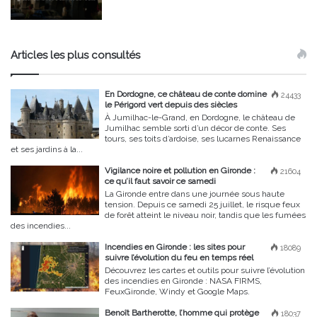
Articles les plus consultés
En Dordogne, ce château de conte domine
24433
le Périgord vert depuis des siècles
À Jumilhac-le-Grand, en Dordogne, le château de
Jumilhac semble sorti d’un décor de conte. Ses
tours, ses toits d’ardoise, ses lucarnes Renaissance
et ses jardins à la...
Vigilance noire et pollution en Gironde :
21604
ce qu’il faut savoir ce samedi
La Gironde entre dans une journée sous haute
tension. Depuis ce samedi 25 juillet, le risque feux
de forêt atteint le niveau noir, tandis que les fumées
des incendies...
Incendies en Gironde : les sites pour
18089
suivre l’évolution du feu en temps réel
Découvrez les cartes et outils pour suivre l’évolution
des incendies en Gironde : NASA FIRMS,
FeuxGironde, Windy et Google Maps.
Benoît Bartherotte, l’homme qui protège
18037