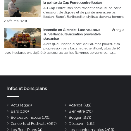
la pointe du Cap Ferret contre l’océan
Au Cap Ferret, son nom revient dès que l’on parle
d’érosion, de digues et de pointe menacée par
l’océan. Benoît Bartherotte, styliste devenu homme
d’affaires, s’est...
Incendie en Gironde : Lacanau sous
16382
surveillance, l’évacuation préventive
s’organise
Alors que l’incendie parti de Saumos poursuit sa
progression vers Lacanau et le littoral, plus de 10
000 hectares ont déjà été parcourus par les flammes ce vendredi 24...
Infos et bons plans
Actu
(4 339)
Agenda
(513)
Bars
(166)
Bien-être
(76)
Bordeaux Insolite
(156)
Bouger
(813)
Concerts et Festivals
(687)
Découvrir
(182)
Les Bons Plans
(4)
Les incontournables
(266)