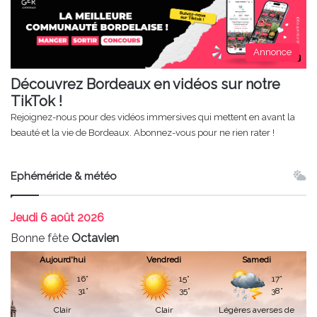
Annonce
Découvrez Bordeaux en vidéos sur notre
TikTok !
Rejoignez-nous pour des vidéos immersives qui mettent en avant la
beauté et la vie de Bordeaux. Abonnez-vous pour ne rien rater !
Ephéméride & météo
Jeudi
6 août 2026
Bonne fête
Octavien
Aujourd'hui
Vendredi
Samedi
16°
15°
17°
31°
35°
38°
Clair
Clair
Légères averses de