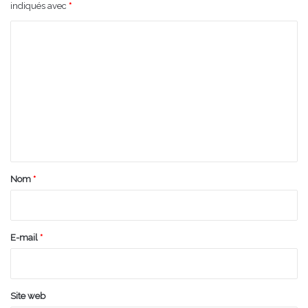
indiqués avec
*
C
o
m
m
e
n
t
a
Nom
*
i
r
e
E-mail
*
*
Site web