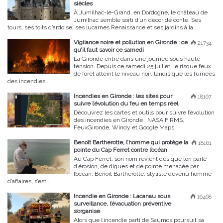
siècles
À Jumilhac-le-Grand, en Dordogne, le château de
Jumilhac semble sorti d’un décor de conte. Ses
tours, ses toits d’ardoise, ses lucarnes Renaissance et ses jardins à la...
Vigilance noire et pollution en Gironde : ce
21734
qu’il faut savoir ce samedi
La Gironde entre dans une journée sous haute
tension. Depuis ce samedi 25 juillet, le risque feux
de forêt atteint le niveau noir, tandis que les fumées
des incendies...
Incendies en Gironde : les sites pour
18167
suivre l’évolution du feu en temps réel
Découvrez les cartes et outils pour suivre l’évolution
des incendies en Gironde : NASA FIRMS,
FeuxGironde, Windy et Google Maps.
Benoît Bartherotte, l’homme qui protège la
18161
pointe du Cap Ferret contre l’océan
Au Cap Ferret, son nom revient dès que l’on parle
d’érosion, de digues et de pointe menacée par
l’océan. Benoît Bartherotte, styliste devenu homme
d’affaires, s’est...
Incendie en Gironde : Lacanau sous
16468
surveillance, l’évacuation préventive
s’organise
Alors que l’incendie parti de Saumos poursuit sa