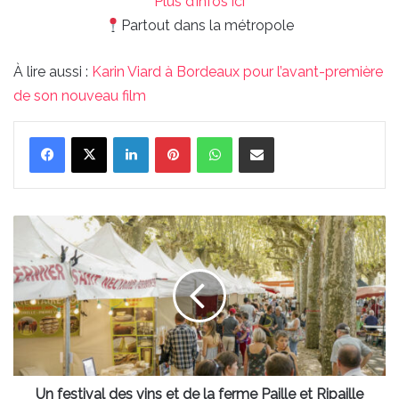
Plus d’infos ici
Partout dans la métropole
À lire aussi :
Karin Viard à Bordeaux pour l’avant-première
de son nouveau film
Linkedin
Pinterest
WhatsApp
Partager par email
Un
festival
des
vins
et
de
la
ferme
Paille
et
Un festival des vins et de la ferme Paille et Ripaille