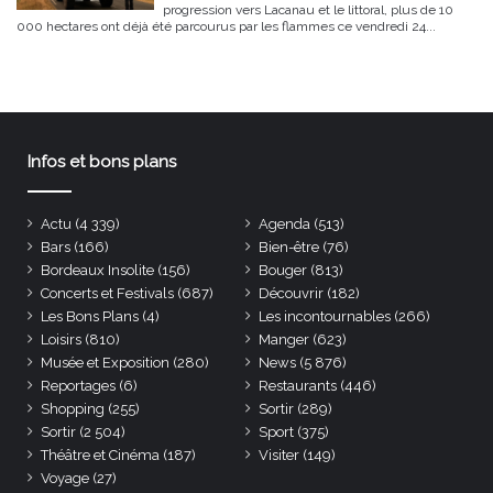
progression vers Lacanau et le littoral, plus de 10
000 hectares ont déjà été parcourus par les flammes ce vendredi 24...
Infos et bons plans
Actu
(4 339)
Agenda
(513)
Bars
(166)
Bien-être
(76)
Bordeaux Insolite
(156)
Bouger
(813)
Concerts et Festivals
(687)
Découvrir
(182)
Les Bons Plans
(4)
Les incontournables
(266)
Loisirs
(810)
Manger
(623)
Musée et Exposition
(280)
News
(5 876)
Reportages
(6)
Restaurants
(446)
Shopping
(255)
Sortir
(289)
Sortir
(2 504)
Sport
(375)
Théâtre et Cinéma
(187)
Visiter
(149)
Voyage
(27)