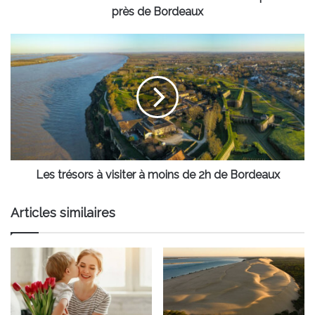
Ripaille
près de Bordeaux
près
de
Les
Bordeaux
trésors
à
visiter
à
moins
de
2h
de
Bordeaux
Les trésors à visiter à moins de 2h de Bordeaux
Articles similaires