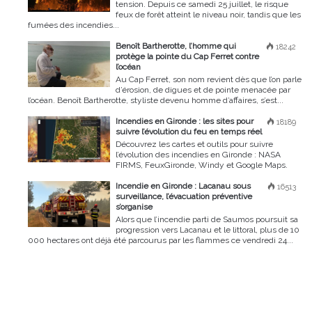
tension. Depuis ce samedi 25 juillet, le risque
feux de forêt atteint le niveau noir, tandis que les
fumées des incendies...
Benoît Bartherotte, l’homme qui
18242
protège la pointe du Cap Ferret contre
l’océan
Au Cap Ferret, son nom revient dès que l’on parle
d’érosion, de digues et de pointe menacée par
l’océan. Benoît Bartherotte, styliste devenu homme d’affaires, s’est...
Incendies en Gironde : les sites pour
18189
suivre l’évolution du feu en temps réel
Découvrez les cartes et outils pour suivre
l’évolution des incendies en Gironde : NASA
FIRMS, FeuxGironde, Windy et Google Maps.
Incendie en Gironde : Lacanau sous
16513
surveillance, l’évacuation préventive
s’organise
Alors que l’incendie parti de Saumos poursuit sa
progression vers Lacanau et le littoral, plus de 10
000 hectares ont déjà été parcourus par les flammes ce vendredi 24...