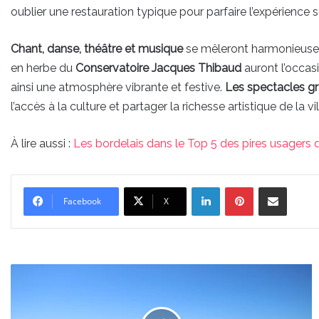
oublier une restauration typique pour parfaire l’expérience s
Chant, danse, théâtre et musique
se mêleront harmonieusem
en herbe du
Conservatoire Jacques Thibaud
auront l’occas
ainsi une atmosphère vibrante et festive.
Les spectacles gra
l’accès à la culture et partager la richesse artistique de la
À lire aussi :
Les bordelais dans le Top 5 des pires usagers 
Linkedin
Pinterest
Partager par email
Facebook
X
Découverte
de
la
réserve