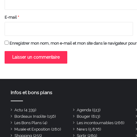
r
e
E-mail
*
*
Enregistrer mon nom, mon e-mail et mon site dans le navigateur po
Infos et bons plans
Actu
(4 339)
Agenda
(513)
Bordeaux Insolite
(156)
Bouger
(813)
Les Bons Plans
(4)
Les incontournables
(266)
Musée et Exposition
(280)
News
(5 876)
Shopping
(255)
Sortir
(289)