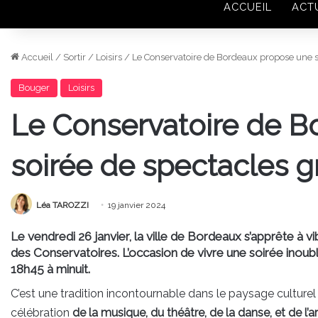
ACCUEIL
ACT
Accueil
/
Sortir
/
Loisirs
/
Le Conservatoire de Bordeaux propose une so
Bouger
Loisirs
Le Conservatoire de B
soirée de spectacles gr
Léa TAROZZI
19 janvier 2024
Le vendredi 26 janvier, la ville de Bordeaux s’apprête à v
des Conservatoires. L’occasion de vivre une soirée inoubl
18h45 à minuit.
C’est une tradition incontournable dans le paysage culturel
célébration
de la musique, du théâtre, de la danse, et de l’a