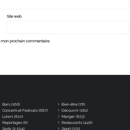
Site web
ur mon prochain commentaire.
Bars
(166)
Bien-être
(76)
Concerts et Festivals
(687)
Découvrir
(182)
Loisirs
(810)
Manger
(623)
Reportages
(6)
Restaurants
(446)
Sortir
(2 504)
Sport
(375)