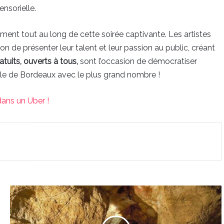
ensorielle.
ent tout au long de cette soirée captivante. Les artistes
ion de présenter leur talent et leur passion au public, créant
tuits, ouverts à tous,
sont l’occasion de démocratiser
 ville de Bordeaux avec le plus grand nombre !
dans un Uber !
La
Grotte
de
Pair-