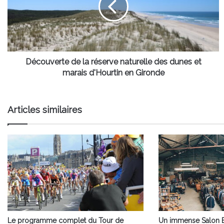
naturelle
des
dunes
et
marais
d'Hourtin
Découverte de la réserve naturelle des dunes et
en
marais d'Hourtin en Gironde
Gironde
Articles similaires
Le programme complet du Tour de
Un immense Salon 