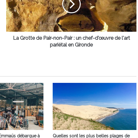
non-
Pair
:
un
chef-
d'œuvre
La Grotte de Pair-non-Pair : un chef-d'œuvre de l'art
de
pariétal en Gironde
l'art
pariétal
en
Gironde
Emmaüs débarque à
Quelles sont les plus belles plages de