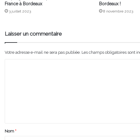
France à Bordeaux
Bordeaux !
3 juillet 2023
8 novembre 2023
Laisser un commentaire
Votre adresse e-mail ne sera pas publiée.
Les champs obligatoires sont i
C
o
m
m
e
n
t
a
Nom
*
i