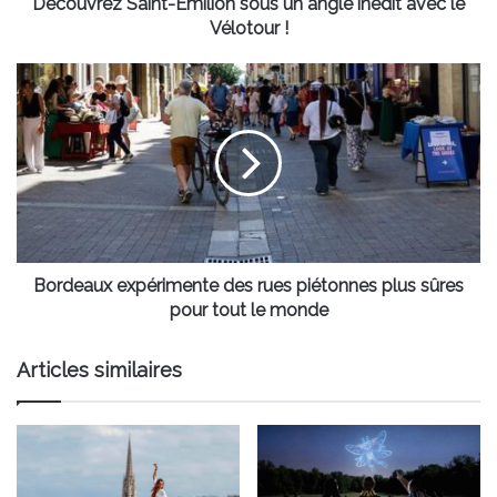
Vélotour
Découvrez Saint-Émilion sous un angle inédit avec le
!
Vélotour !
Bordeaux
expérimente
des
rues
piétonnes
plus
sûres
pour
tout
le
Bordeaux expérimente des rues piétonnes plus sûres
monde
pour tout le monde
Articles similaires