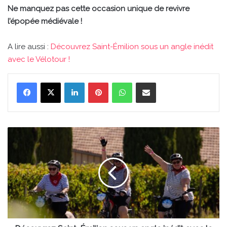
Ne manquez pas cette occasion unique de revivre
l’épopée médiévale !
A lire aussi :
Découvrez Saint-Émilion sous un angle inédit
avec le Vélotour !
Linkedin
Pinterest
WhatsApp
Partager par email
Découvrez
Saint-
Émilion
sous
un
angle
inédit
avec
le