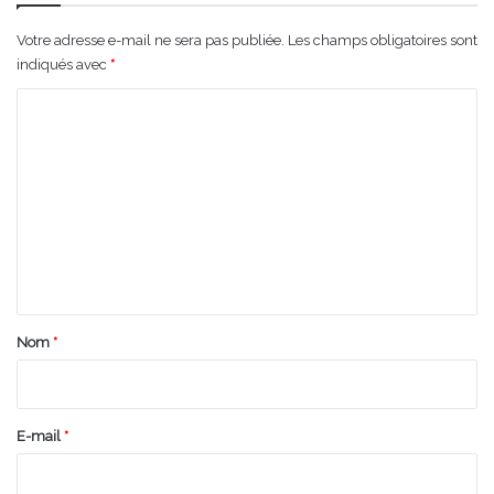
Votre adresse e-mail ne sera pas publiée.
Les champs obligatoires sont
indiqués avec
*
C
o
m
m
e
n
t
a
Nom
*
i
r
e
E-mail
*
*