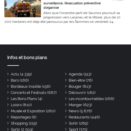
surveillance, l’évacuation préventive
s’organise
Alors que l’incendie parti de Saumos poursuit sa
progression vers Lacanau et le littoral, plus de 10
000 hectares ont déjà été parcourus par les flammes ce vendredi 24...
Infos et bons plans
Actu
(4 339)
Agenda
(513)
Bars
(166)
Bien-être
(76)
Bordeaux Insolite
(156)
Bouger
(813)
Concerts et Festivals
(687)
Découvrir
(182)
Les Bons Plans
(4)
Les incontournables
(266)
Loisirs
(810)
Manger
(623)
Musée et Exposition
(280)
News
(5 876)
Reportages
(6)
Restaurants
(446)
Shopping
(255)
Sortir
(289)
Sortir
(2 504)
Sport
(375)