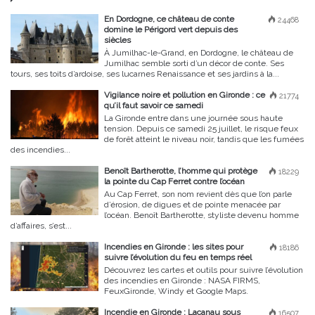
En Dordogne, ce château de conte
24468
domine le Périgord vert depuis des
siècles
À Jumilhac-le-Grand, en Dordogne, le château de
Jumilhac semble sorti d’un décor de conte. Ses
tours, ses toits d’ardoise, ses lucarnes Renaissance et ses jardins à la...
Vigilance noire et pollution en Gironde : ce
21774
qu’il faut savoir ce samedi
La Gironde entre dans une journée sous haute
tension. Depuis ce samedi 25 juillet, le risque feux
de forêt atteint le niveau noir, tandis que les fumées
des incendies...
Benoît Bartherotte, l’homme qui protège
18229
la pointe du Cap Ferret contre l’océan
Au Cap Ferret, son nom revient dès que l’on parle
d’érosion, de digues et de pointe menacée par
l’océan. Benoît Bartherotte, styliste devenu homme
d’affaires, s’est...
Incendies en Gironde : les sites pour
18186
suivre l’évolution du feu en temps réel
Découvrez les cartes et outils pour suivre l’évolution
des incendies en Gironde : NASA FIRMS,
FeuxGironde, Windy et Google Maps.
Incendie en Gironde : Lacanau sous
16507