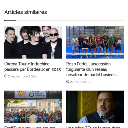
avril
?
Articles similaires
L’Arena Tour d’Indochine
Rezo Padel : l’ascension
passera par Bordeaux en 2025
fulgurante d’un réseau
novateur de padel business
7 septembre 2024
27 mars 2025