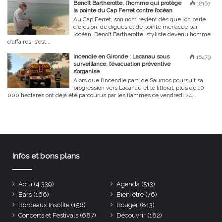
Benoît Bartherotte, l’homme qui protège
18167
la pointe du Cap Ferret contre l’océan
Au Cap Ferret, son nom revient dès que l’on parle
d’érosion, de digues et de pointe menacée par
l’océan. Benoît Bartherotte, styliste devenu homme
d’affaires, s’est...
Incendie en Gironde : Lacanau sous
16479
surveillance, l’évacuation préventive
s’organise
Alors que l’incendie parti de Saumos poursuit sa
progression vers Lacanau et le littoral, plus de 10
000 hectares ont déjà été parcourus par les flammes ce vendredi 24...
Infos et bons plans
Actu
(4 339)
Agenda
(513)
Bars
(166)
Bien-être
(76)
Bordeaux Insolite
(156)
Bouger
(813)
Concerts et Festivals
(687)
Découvrir
(182)