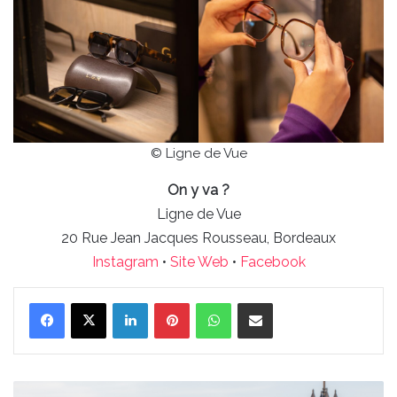
© Ligne de Vue
On y va ?
Ligne de Vue
20 Rue Jean Jacques Rousseau, Bordeaux
Instagram
•
Site Web
•
Facebook
Linkedin
Pinterest
WhatsApp
Partager par email
Où