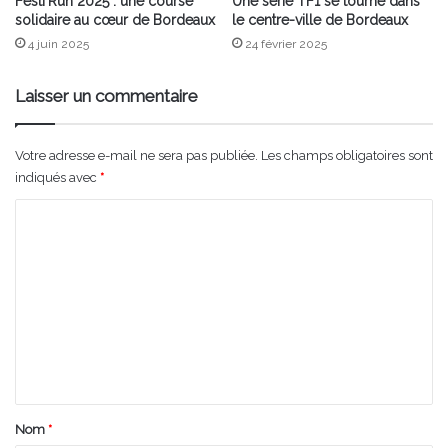
Festi’Run 2025 : une course
Une série TF1 se tourne dans
solidaire au cœur de Bordeaux
le centre-ville de Bordeaux
4 juin 2025
24 février 2025
Laisser un commentaire
Votre adresse e-mail ne sera pas publiée.
Les champs obligatoires sont
indiqués avec
*
C
o
m
m
e
n
t
a
Nom
*