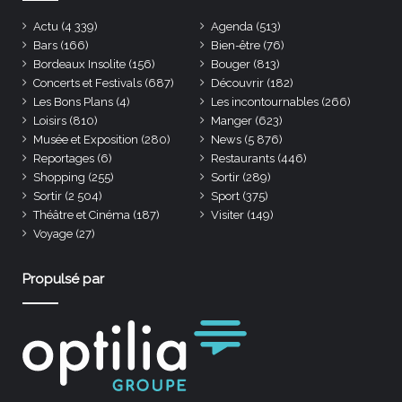
Actu
(4 339)
Agenda
(513)
Bars
(166)
Bien-être
(76)
Bordeaux Insolite
(156)
Bouger
(813)
Concerts et Festivals
(687)
Découvrir
(182)
Les Bons Plans
(4)
Les incontournables
(266)
Loisirs
(810)
Manger
(623)
Musée et Exposition
(280)
News
(5 876)
Reportages
(6)
Restaurants
(446)
Shopping
(255)
Sortir
(289)
Sortir
(2 504)
Sport
(375)
Théâtre et Cinéma
(187)
Visiter
(149)
Voyage
(27)
Propulsé par