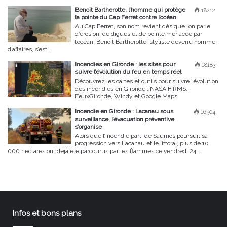
Benoît Bartherotte, l’homme qui protège
18212
la pointe du Cap Ferret contre l’océan
Au Cap Ferret, son nom revient dès que l’on parle
d’érosion, de digues et de pointe menacée par
l’océan. Benoît Bartherotte, styliste devenu homme
d’affaires, s’est...
Incendies en Gironde : les sites pour
18183
suivre l’évolution du feu en temps réel
Découvrez les cartes et outils pour suivre l’évolution
des incendies en Gironde : NASA FIRMS,
FeuxGironde, Windy et Google Maps.
Incendie en Gironde : Lacanau sous
16504
surveillance, l’évacuation préventive
s’organise
Alors que l’incendie parti de Saumos poursuit sa
progression vers Lacanau et le littoral, plus de 10
000 hectares ont déjà été parcourus par les flammes ce vendredi 24...
Infos et bons plans