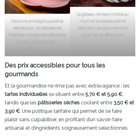
Le gâteau nantais imbibé au
Gatoune privilégie qualité et
rhum et le cookie praliné
esthétique : six pâtisseries
séduisent les gourmands à
fraîches, cinq sèches, décorées
toute heure. ©Gatoune
et revisitées avec soin.
©Gatoune
Des prix accessibles pour tous les
gourmands
Et la gourmandise ne rime pas avec extravagance : les
tartes individuelles
se situent entre
5,70 € et 5,90 €
,
tandis que les
pâtisseries sèches
coûtent entre
3,50 € et
3,90 €
. Une politique tarifaire qui permet de se faire
plaisir sans culpabiliser, en profitant d’un savoir-faire
artisanal et d’ingrédients soigneusement sélectionnés.