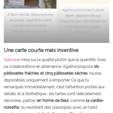
Agathe sublime les fruits de
À Saint-Michel, Gatoune ouvre
saison, sélectionnés aux
ses portes : Agathe Brunelle
Capucins, pour des pâtisseries
transforme un local en
fraîches et savoureuses.
pâtisserie chaleureuse.
©Gatoune
©Gatoune
Une carte courte mais inventive
Gatoune
mise sur la qualité plutôt que la quantité. Avec
sa collaboratrice en alternance, Agathe propose
six
pâtisseries fraîches et cinq pâtisseries sèches
, toutes
disponibles uniquement à emporter. Ce que tu
remarques immédiatement, c’est l’attention portée aux
détails et à l’esthétique : les tartes sont délicatement
décorées, parfois
en forme de fleur
, comme
la vanille-
noisette
, ou revisitent des classiques avec un twist