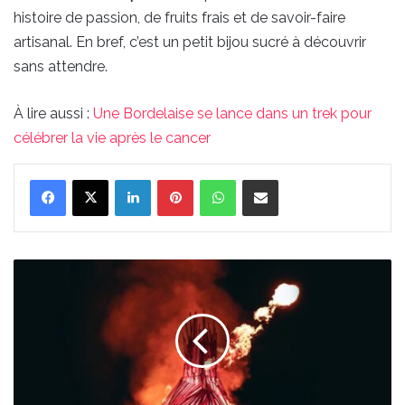
histoire de passion, de fruits frais et de savoir-faire
artisanal. En bref, c’est un petit bijou sucré à découvrir
sans attendre.
À lire aussi :
Une Bordelaise se lance dans un trek pour
célébrer la vie après le cancer
Linkedin
Pinterest
WhatsApp
Partager par email
Un
spectacle
inédit
de
flamenco
se
prépare
à