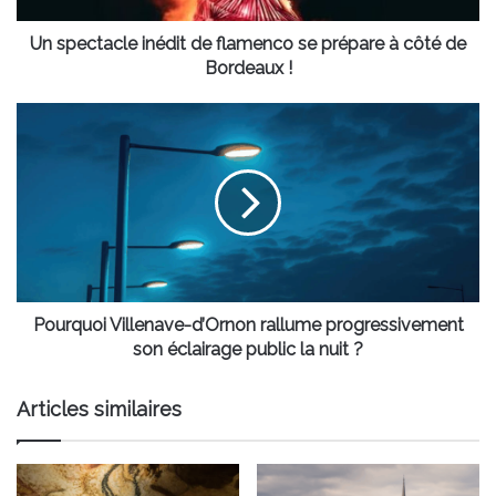
côté
de
Un spectacle inédit de flamenco se prépare à côté de
Bordeaux
Bordeaux !
!
Pourquoi
Villenave-
d’Ornon
rallume
progressivement
son
éclairage
public
la
nuit
Pourquoi Villenave-d’Ornon rallume progressivement
?
son éclairage public la nuit ?
Articles similaires