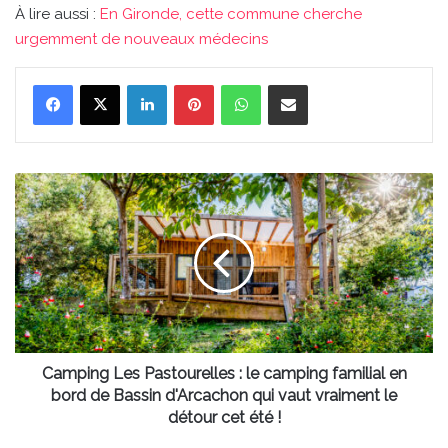
À lire aussi :
En Gironde, cette commune cherche
urgemment de nouveaux médecins
Linkedin
Pinterest
WhatsApp
Partager par email
Camping
Les
Pastourelles
:
le
camping
familial
en
bord
de
Camping Les Pastourelles : le camping familial en
Bassin
bord de Bassin d'Arcachon qui vaut vraiment le
d'Arcachon
détour cet été !
qui