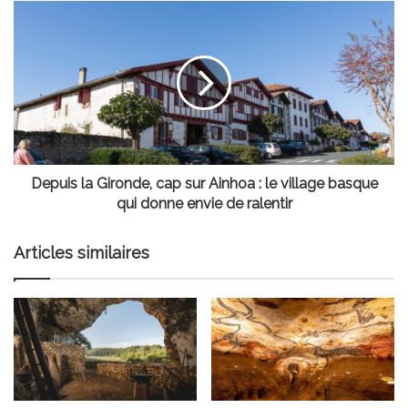
vaut
Depuis
vraiment
la
le
Gironde,
détour
cap
cet
sur
été
Ainhoa
!
:
le
village
basque
Depuis la Gironde, cap sur Ainhoa : le village basque
qui
qui donne envie de ralentir
donne
envie
Articles similaires
de
ralentir