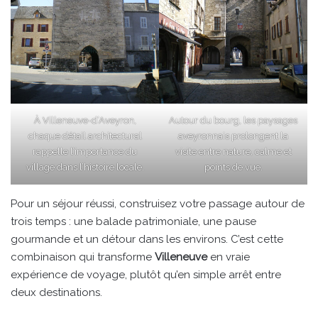
À Villeneuve-d’Aveyron,
Autour du bourg, les paysages
chaque détail architectural
aveyronnais prolongent la
rappelle l’importance du
visite entre nature, calme et
village dans l’histoire locale.
points de vue.
Pour un séjour réussi, construisez votre passage autour de
trois temps : une balade patrimoniale, une pause
gourmande et un détour dans les environs. C’est cette
combinaison qui transforme
Villeneuve
en vraie
expérience de voyage, plutôt qu’en simple arrêt entre
deux destinations.