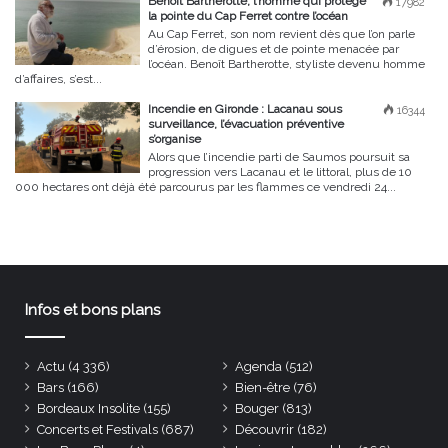
Benoît Bartherotte, l’homme qui protège
17982
la pointe du Cap Ferret contre l’océan
Au Cap Ferret, son nom revient dès que l’on parle
d’érosion, de digues et de pointe menacée par
l’océan. Benoît Bartherotte, styliste devenu homme
d’affaires, s’est...
Incendie en Gironde : Lacanau sous
16344
surveillance, l’évacuation préventive
s’organise
Alors que l’incendie parti de Saumos poursuit sa
progression vers Lacanau et le littoral, plus de 10
000 hectares ont déjà été parcourus par les flammes ce vendredi 24...
Infos et bons plans
Actu
(4 336)
Agenda
(512)
Bars
(166)
Bien-être
(76)
Bordeaux Insolite
(155)
Bouger
(813)
Concerts et Festivals
(687)
Découvrir
(182)