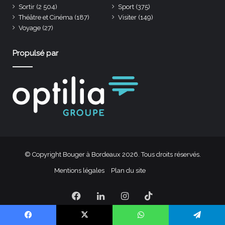
Sortir
(2 504)
Sport
(375)
Théâtre et Cinéma
(187)
Visiter
(149)
Voyage
(27)
Propulsé par
© Copyright Bouger à Bordeaux 2026. Tous droits réservés.
Mentions légales
Plan du site
Facebook
Linkedin
Instagram
TikTok
Facebook
X
WhatsApp
Telegram