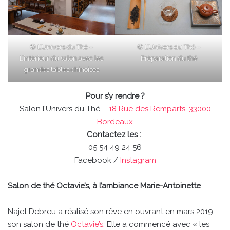
© L’Univers du Thé –
© L’Univers du Thé –
L’intérieur du salon avec les
Préparation du thé
grandes tables chinoises
Pour s’y rendre ?
Salon l’Univers du Thé –
18 Rue des Remparts, 33000
Bordeaux
Contactez les :
05 54 49 24 56
Facebook /
Instagram
Salon de thé Octavie’s, à l’ambiance Marie-Antoinette
Najet Debreu a réalisé son rêve en ouvrant en mars 2019
son salon de thé
Octavie’s.
Elle a commencé avec « les