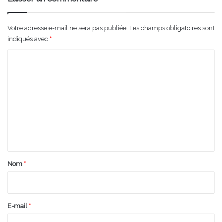
Votre adresse e-mail ne sera pas publiée.
Les champs obligatoires sont
indiqués avec
*
C
o
m
m
e
n
t
a
Nom
*
i
r
e
E-mail
*
*