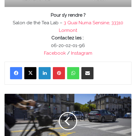
Pour s’y rendre ?
Salon de thé Tea Lab –
3 Quai Numa Sensine, 33310
Lormont
Contactez les :
06-20-02-01-96
Facebook
/
Instagram
Linkedin
Pinterest
WhatsApp
Partager par email
Bordeaux
dégringole
dans
le
classement
des
villes