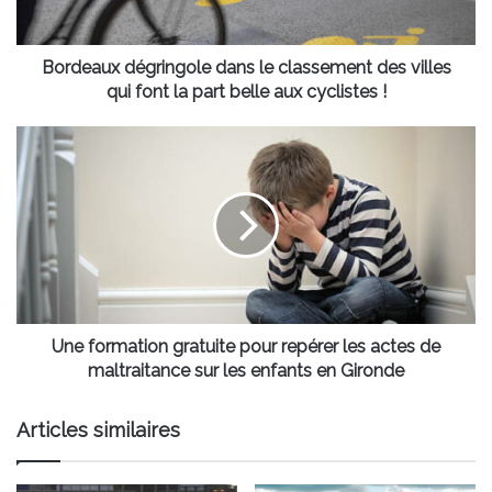
qui
font
la
Bordeaux dégringole dans le classement des villes
part
qui font la part belle aux cyclistes !
belle
aux
Une
cyclistes
formation
!
gratuite
pour
repérer
les
actes
de
maltraitance
sur
Une formation gratuite pour repérer les actes de
les
maltraitance sur les enfants en Gironde
enfants
en
Articles similaires
Gironde