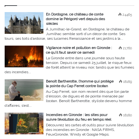
En Dordogne, ce château de conte
24465
domine le Périgord vert depuis des
siècles
À Jumilhac-le-Grand, en Dordogne, le château de
Jumilhac semble sorti d’un décor de conte. Ses
tours, ses toits d’ardoise, ses lucarnes Renaissance et ses jardins à la...
Vigilance noire et pollution en Gironde :
21760
ce qu’il faut savoir ce samedi
La Gironde entre dans une journée sous haute
tension. Depuis ce samedi 25 juillet, le risque feux
de forêt atteint le niveau noir, tandis que les fumées
des incendies...
Benoît Bartherotte, l’homme qui protège
18189
la pointe du Cap Ferret contre l’océan
Au Cap Ferret, son nom revient dès que l’on parle
d’érosion, de digues et de pointe menacée par
l’océan. Benoît Bartherotte, styliste devenu homme
d’affaires, s’est...
Incendies en Gironde : les sites pour
18180
suivre l’évolution du feu en temps réel
Découvrez les cartes et outils pour suivre l’évolution
des incendies en Gironde : NASA FIRMS,
FeuxGironde, Windy et Google Maps.