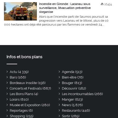
Incendie en Gironde : Lacanau sous
16494
surveillance, l’évacuation préventive
s’organise
Alors que l’incendie parti de Saumos poursuit sa
progression vers Lacanau et le littoral, plus de 10
000 hectares ont déjà été parcourus par les flammes ce vendredi 24...
Infos et bons plans
Actu
(4 339)
Agenda
(513)
Bars
(166)
Bien-être
(76)
Bordeaux Insolite
(156)
Bouger
(813)
Concerts et Festivals
(687)
Découvrir
(182)
Les Bons Plans
(4)
Les incontournables
(266)
Loisirs
(810)
Manger
(623)
Musée et Exposition
(280)
News
(5 876)
Reportages
(6)
Restaurants
(446)
Shopping
(255)
Sortir
(289)