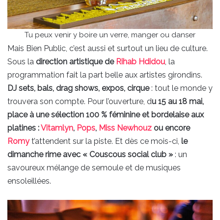
Tu peux venir y boire un verre, manger ou danser
Mais Bien Public, c’est aussi et surtout un lieu de culture.
Sous la
direction artistique de
Rihab Hdidou
, la
programmation fait la part belle aux artistes girondins.
DJ sets, bals, drag shows, expos, cirque
: tout le monde y
trouvera son compte. Pour l’ouverture, d
u 15 au 18 mai,
place à une sélection 100 % féminine et bordelaise aux
platines :
Vitamlyn
,
Pops
,
Miss Newhouz
ou encore
Romy
t’attendent sur la piste. Et dès ce mois-ci,
le
dimanche rime avec « Couscous social club »
: un
savoureux mélange de semoule et de musiques
ensoleillées.