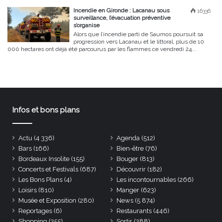
Incendie en Gironde : Lacanau sous
16336
surveillance, l’évacuation préventive
s’organise
Alors que l’incendie parti de Saumos poursuit sa
progression vers Lacanau et le littoral, plus de 10
000 hectares ont déjà été parcourus par les flammes ce vendredi 24...
Infos et bons plans
Actu
(4 336)
Agenda
(512)
Bars
(166)
Bien-être
(76)
Bordeaux Insolite
(155)
Bouger
(813)
Concerts et Festivals
(687)
Découvrir
(182)
Les Bons Plans
(4)
Les incontournables
(266)
Loisirs
(810)
Manger
(623)
Musée et Exposition
(280)
News
(5 874)
Reportages
(6)
Restaurants
(446)
Shopping
(255)
Sortir
(288)