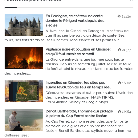
En Dordogne, ce château de conte
24425
domine le Périgord vert depuis des
siècles
À Jumilhac-le-Grand, en Dordogne, le château de
Jumilhac semble sorti d’un décor de conte. Ses
tours, ses toits d’ardoise, ses lucarnes Renaissance et ses jardins à la...
Vigilance noire et pollution en Gironde :
21577
ce qu’il faut savoir ce samedi
La Gironde entre dans une journée sous haute
tension. Depuis ce samedi 25 juillet, le risque feux
de forêt atteint le niveau noir, tandis que les fumées
des incendies...
Incendies en Gironde : les sites pour
18012
suivre l’évolution du feu en temps réel
Découvrez les cartes et outils pour suivre l’évolution
des incendies en Gironde : NASA FIRMS,
FeuxGironde, Windy et Google Maps.
Benoît Bartherotte, l’homme qui protège
17964
la pointe du Cap Ferret contre l’océan
Au Cap Ferret, son nom revient dès que l’on parle
d’érosion, de digues et de pointe menacée par
l’océan. Benoît Bartherotte, styliste devenu homme
d’affaires, s’est...