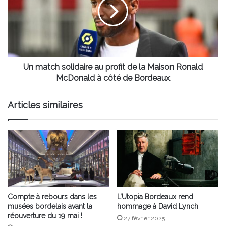
au
profit
de
la
Maison
Ronald
McDonald
Un match solidaire au profit de la Maison Ronald
à
McDonald à côté de Bordeaux
côté
de
Articles similaires
Bordeaux
Compte à rebours dans les
L’Utopia Bordeaux rend
musées bordelais avant la
hommage à David Lynch
réouverture du 19 mai !
27 février 2025