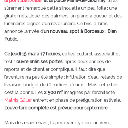
le pont Saint-Jean
et la place Marie-de-Gournay
, tu as
sûrement remarqué cette silhouette un peu folle : une
girafe métallique, des palmiers, un piano à queue, et des
luminaires dignes d’un rêve lunaire. Ce bric-à-brac
annonce l’arrivée d’
un nouveau spot à Bordeaux : Bien
Public.
Ce jeudi 15 mai à 17 heures
, ce lieu culturel, associatif et
festif
ouvre enfin ses portes
, après deux années de
reports et de chantier compliqué. Il faut dire que
l’aventure n’a pas été simple : infiltration d’eau, retards de
livraison, budget de 10 millions d’euros… Mais cette fois,
c’est la bonne. Les
2 500 m²
imaginés par l’architecte
Mathis Güller
entrent en phase de préfiguration estivale.
L’ouverture complète est prévue pour septembre.
Mais dès maintenant, tu peux venir y boire un verre,