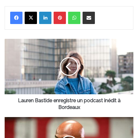
Linkedin
Pinterest
WhatsApp
Partager par email
Lauren
Bastide
enregistre
un
podcast
inédit
à
Bordeaux
Lauren Bastide enregistre un podcast inédit à
Bordeaux
Un
match
solidaire