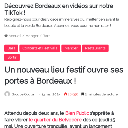
Découvrez Bordeaux en vidéos sur notre
TikTok !
Rejoignez-nous pour des vidéos immersives qui mettent en avant la
beauté et la vie de Bordeaux. Abonnez-vous pour ne rien rater !
Accueil
/
Manger
/
Bars
Bars
Concerts et Festivals
Manger
Restaurants
Sortir
Un nouveau lieu festif ouvre ses
portes à Bordeaux !
Groupe Optilia
13 mai 2025
16 696
2 minutes de lecture
Attendu depuis deux ans, le
Bien Public
s’apprête à
faire vibrer
le quartier du Belvédère
dès ce jeudi 15
mai. Une ouverture tranquille, avant un lancement